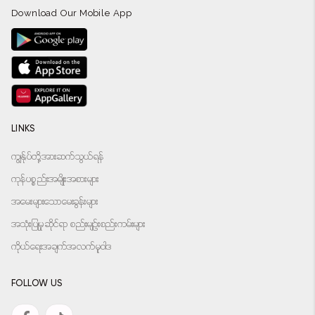
Download Our Mobile App
LINKS
ကျွန်ုပ်တို့အားဆက်သွယ်ရန်
ကုန်ပစ္စည်းအမျိုးအစားများ
အမေးများသောမေးခွန်းများ
အသုံးပြုမှုဆိုင်ရာ စည်းမျဉ်းစည်းကမ်းများ
ကိုယ်ရေးအချက်အလက်မူဝါဒ
FOLLOW US