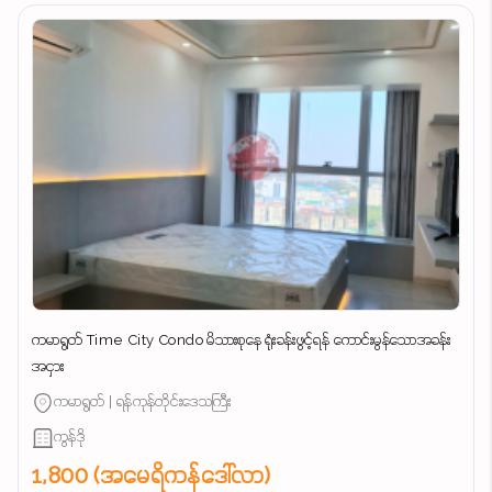
ကမာရွတ် Time City Condo မိသားစုနေ ရုံးခန်းဖွင့်ရန် ကောင်းမွန်သောအခန်း
အငှား
ကမာရွတ် | ရန်ကုန်တိုင်းဒေသကြီး
ကွန်ဒို
1,800 (အမေရိကန်ဒေါ်လာ)