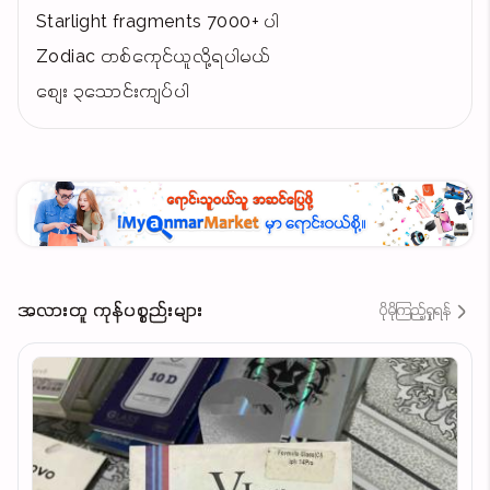
Starlight fragments 7000+ ပါ
Zodiac တစ်ကေုင်ယူလို့ရပါမယ်
စျေး ၃သောင်းကျပ်ပါ
အလားတူ ကုန်ပစ္စည်းများ
ပိုမိုကြည့်ရှုရန်