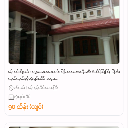
ရန်ကင်းမြို့နယ်_ကမ္ဘာအေးဘုရားလမ်း_မြန်မာပလာဇာတို့အနီး #အိမ်ကြီးကြီး_ခြံဝန်း
ကျယ်ကျယ်နှင့်လုံးချင်းအိမ်_အငှား...
ရန်ကင်း | ရန်ကုန်တိုင်းဒေသကြီး
လုံးချင်းအိမ်
90 သိန်း (ကျပ်)