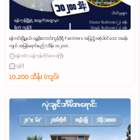
ရန်ကင်းမြို့နယ်၊ ရွှေမိုးကောင်းကွန်ဒိုရှိ Facilities အပြည့်အစုံပါဝင်သော အခန်း
ကျယ် အမြန်ရောင်းမည် (သိန်း ၁၀၂၀၀)...
ရန်ကင်း | ရန်ကုန်တိုင်းဒေသကြီး
ကွန်ဒို
10,200 သိန်း (ကျပ်)