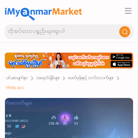
ပင်မစာမျက်နှာ
အရောင်းပို့စ်များ
စမတ်ဖုန်းနှင့် တက်ဘလက်များ
Mlbb acc