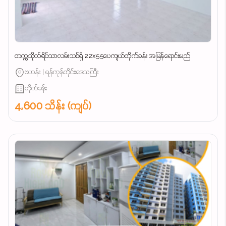
တက္ကသိုလ်ရိပ်သာလမ်းသစ်ရှိ 22x55ပေကျယ်တိုက်ခန်း အမြန်ရောင်းမည်
ဗဟန်း | ရန်ကုန်တိုင်းဒေသကြီး
တိုက်ခန်း
4,600 သိန်း (ကျပ်)