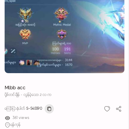
Mlbb acc
ပို့စ်တင်ချိန် - လွန်ခဲ့သော 2 လ က
ကြော်ငြာနံပါတ်
S-545590
361 views
ရန်ကုန်