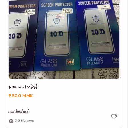
iphone 14 မကွဲမှန်
9,500 MMK
အသစ်စက်စက်
208 views