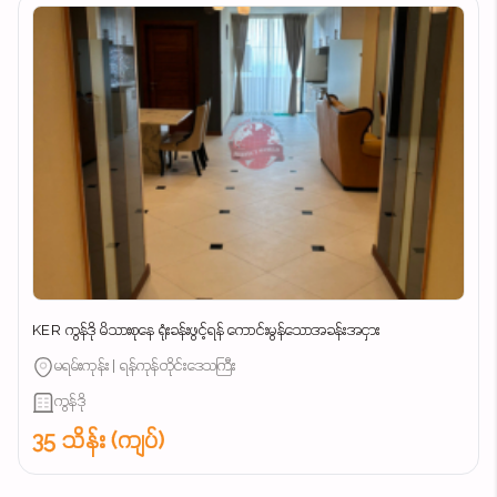
KER ကွန်ဒို မိသားစုနေ ရုံးခန်းဖွင့်ရန် ကောင်းမွန်သောအခန်းအငှား
မရမ်းကုန်း | ရန်ကုန်တိုင်းဒေသကြီး
ကွန်ဒို
35 သိန်း (ကျပ်)