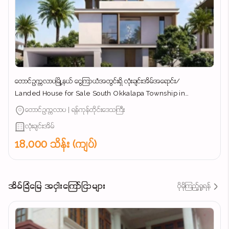
တောင်ဥက္ကလာပမြို့နယ် ​ငွေကြာယံအတွင်းရှိ လုံးချင်းအိမ်အ​ရောင်း/
Landed House for Sale South Okkalapa Township in
Yangon/
တောင်ဥက္ကလာပ | ရန်ကုန်တိုင်းဒေသကြီး
လုံးချင်းအိမ်
18,000 သိန်း (ကျပ်)
အိမ်ခြံမြေ အငှါးကြော်ငြာများ
ပိုမိုကြည့်ရှုရန်