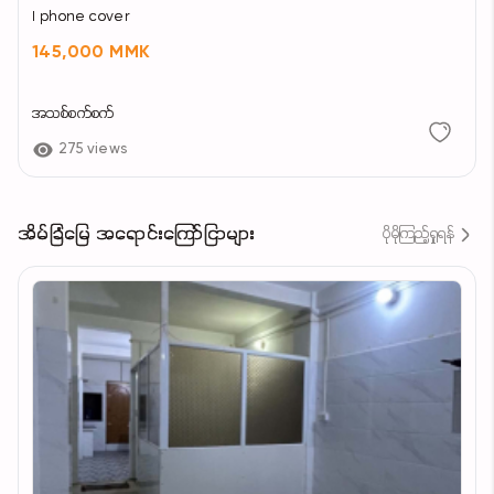
I phone cover
145,000 MMK
အသစ်စက်စက်
275 views
အိမ်ခြံမြေ အရောင်းကြော်ငြာများ
ပိုမိုကြည့်ရှုရန်