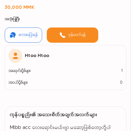
30,000 MMK
အသုံးပြုပြီး
စကားပြောရန်
ဖုန်းဆက်ရန်
Htoo Htoo
အရောင်းပို့စ်များ
1
အဝယ်ပို့စ်များ
0
ကုန်ပစ္စည်း၏ အသေးစိတ်အချက်အလက်များ
Mlbb acc လေးရောင်းမယ်ဗျာ မဆော့ဖြစ်တော့လို့ပါ