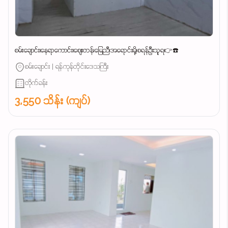
စမ်းချောင်း၊နေရာကောင်း၊စျေးတန်၊မြေညီ၊အရောင်းမို့၊စရန်ဦးသူရ👉☎️
စမ်းချောင်း | ရန်ကုန်တိုင်းဒေသကြီး
တိုက်ခန်း
3,550 သိန်း (ကျပ်)