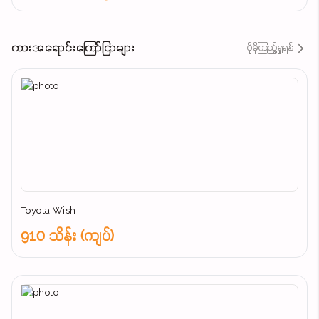
ကားအရောင်းကြော်ငြာများ
ပိုမိုကြည့်ရှုရန်
Toyota Wish
910 သိန်း (ကျပ်)