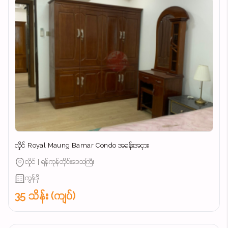
လှိုင် Royal Maung Bamar Condo အခန်းအငှား
လှိုင် | ရန်ကုန်တိုင်းဒေသကြီး
ကွန်ဒို
35 သိန်း (ကျပ်)