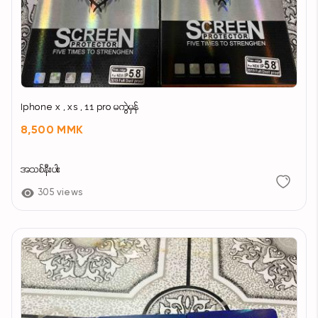
Iphone x , xs , 11 pro မကွဲမှန်
8,500 MMK
အသစ်နီးပါး
305 views