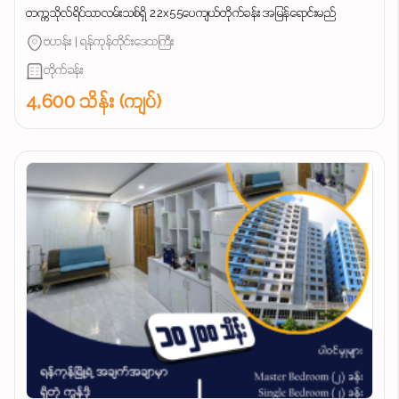
တက္ကသိုလ်ရိပ်သာလမ်းသစ်ရှိ 22x55ပေကျယ်တိုက်ခန်း အမြန်ရောင်းမည်
ဗဟန်း | ရန်ကုန်တိုင်းဒေသကြီး
တိုက်ခန်း
4,600 သိန်း (ကျပ်)