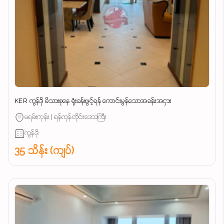
KER ကွန်ဒို မိသားစုနေ ရုံးခန်းဖွင့်ရန် ကောင်းမွန်သောအခန်းအငှား
မရမ်းကုန်း | ရန်ကုန်တိုင်းဒေသကြီး
ကွန်ဒို
35 သိန်း (ကျပ်)