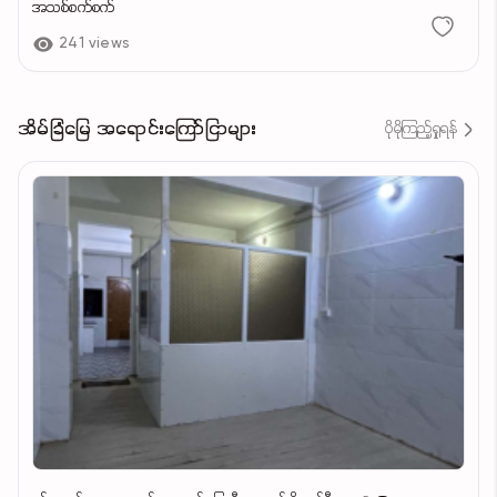
အသစ်စက်စက်
241 views
အိမ်ခြံမြေ အရောင်းကြော်ငြာများ
ပိုမိုကြည့်ရှုရန်