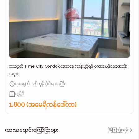
ကမာရွတ် Time City Condo မိသားစုနေ ရုံးခန်းဖွင့်ရန် ကောင်းမွန်သောအခန်း
အငှား
ကမာရွတ် | ရန်ကုန်တိုင်းဒေသကြီး
ကွန်ဒို
1,800 (အမေရိကန်ဒေါ်လာ)
ကားအရောင်းကြော်ငြာများ
ပိုမိုကြည့်ရှုရန်