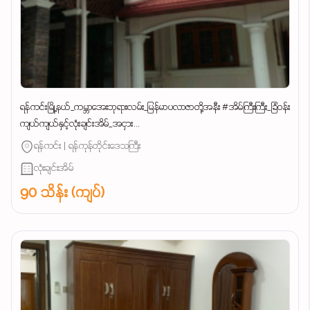
ရန်ကင်းမြို့နယ်_ကမ္ဘာအေးဘုရားလမ်း_မြန်မာပလာဇာတို့အနီး #အိမ်ကြီးကြီး_ခြံဝန်း
ကျယ်ကျယ်နှင့်လုံးချင်းအိမ်_အငှား...
ရန်ကင်း | ရန်ကုန်တိုင်းဒေသကြီး
လုံးချင်းအိမ်
90 သိန်း (ကျပ်)