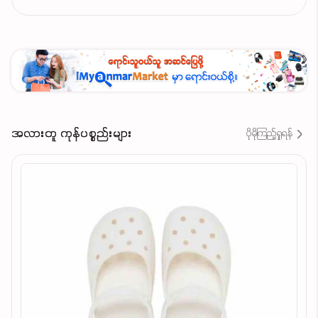
အလားတူ ကုန်ပစ္စည်းများ
ပိုမိုကြည့်ရှုရန်