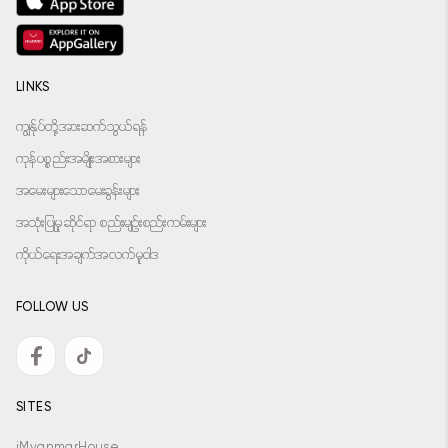
LINKS
ကျွန်ုပ်တို့အားဆက်သွယ်ရန်
ကုန်ပစ္စည်းအမျိုးအစားများ
အမေးများသောမေးခွန်းများ
အသုံးပြုမှုဆိုင်ရာ စည်းမျဉ်းစည်းကမ်းများ
ကိုယ်ရေးအချက်အလက်မူဝါဒ
FOLLOW US
SITES
iMyanmarHouse