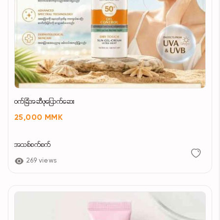
၀က်ခြံအဆီဖုပြောက်ဆေး
25,000 MMK
အသစ်စက်စက်
269 views