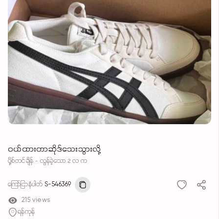
ဝယ်ထားတာဆိုဒ်သေးသွားလို့
ပို့စ်တင်ချိန် - လွန်ခဲ့သော 2 လ က
ကြော်ငြာနံပါတ်
S-546369
215 views
ရန်ကုန်