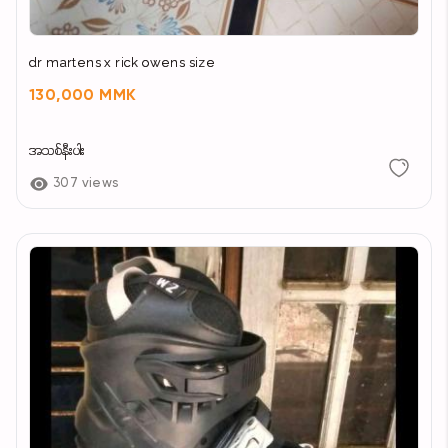
dr martens x rick owens size
130,000 MMK
အသစ်နီးပါး
307 views