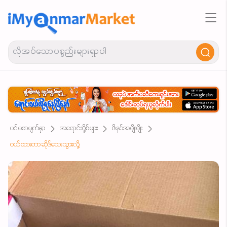
ပင်မစာမျက်နှာ
အရောင်းပို့စ်များ
ဖိနပ်အမျိုးမျိုး
ဝယ်ထားတာဆိုဒ်သေးသွားလို့