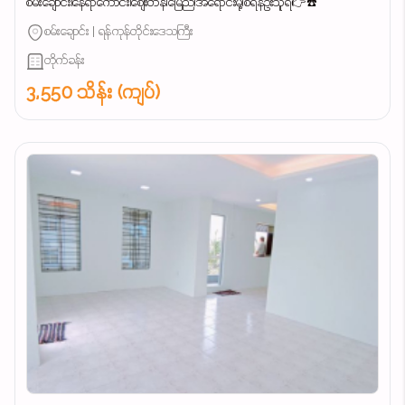
စမ်းချောင်း၊နေရာကောင်း၊စျေးတန်၊မြေညီ၊အရောင်းမို့၊စရန်ဦးသူရ👉☎️
စမ်းချောင်း | ရန်ကုန်တိုင်းဒေသကြီး
တိုက်ခန်း
3,550 သိန်း (ကျပ်)