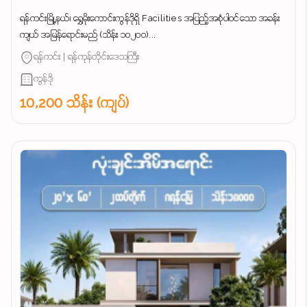
ရန်ကင်းမြို့နယ်၊ ရွှေမိုးကောင်းကွန်ဒိုရှိ Facilities အပြည့်အစုံပါဝင်သော အခန်း
ကျယ် အမြန်ရောင်းမည် (သိန်း ၁၀၂၀၀)...
ရန်ကင်း | ရန်ကုန်တိုင်းဒေသကြီး
ကွန်ဒို
10,200 သိန်း (ကျပ်)