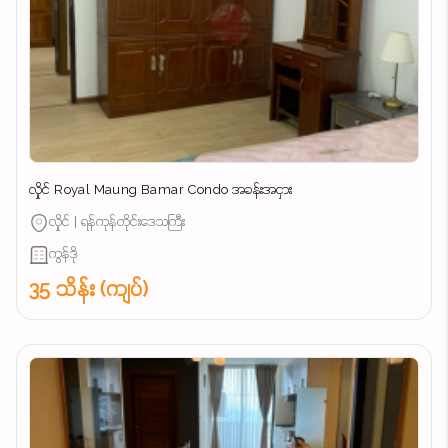
လှိုင် Royal Maung Bamar Condo အခန်းအငှား
လှိုင် | ရန်ကုန်တိုင်းဒေသကြီး
ကွန်ဒို
35 သိန်း (ကျပ်)