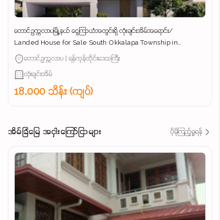
တောင်ဥက္ကလာပမြို့နယ် ​ငွေကြာယံအတွင်းရှိ လုံးချင်းအိမ်အ​ရောင်း/
Landed House for Sale South Okkalapa Township in
Yangon/
တောင်ဥက္ကလာပ | ရန်ကုန်တိုင်းဒေသကြီး
လုံးချင်းအိမ်
18,000 သိန်း (ကျပ်)
အိမ်ခြံမြေ အငှါးကြော်ငြာများ
ပိုမိုကြည့်ရှုရန်