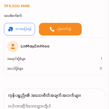
399,000 MMK
အသစ်စက်စက်
စကားပြောရန်
ဖုန်းဆက်ရန်
LinMayZinHtoo
အရောင်းပို့စ်များ
1
အဝယ်ပို့စ်များ
0
ကုန်ပစ္စည်း၏ အသေးစိတ်အချက်အလက်များ
ဝယ်တာဆိုဒ်သေးသွားလို့ပါ