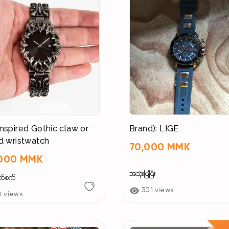
nspired Gothic claw or
Brand): LIGE
d wristwatch
70,000 MMK
,000 MMK
အသုံးပြုပြီး
က်စက်
301 views
0 views