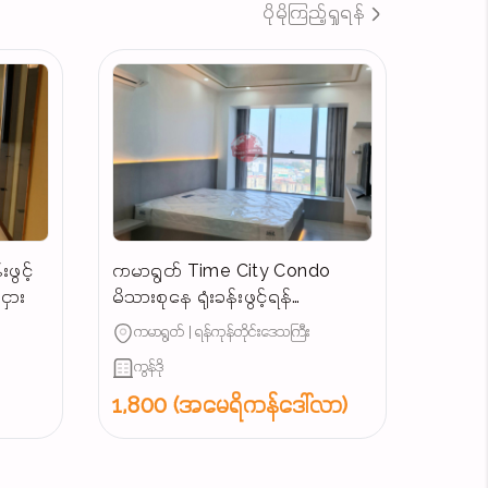
ပိုမိုကြည့်ရှုရန်
ဖွင့်
ကမာရွတ် Time City Condo
ှား
မိသားစုနေ ရုံးခန်းဖွင့်ရန်
ကောင်းမွန်သောအခန်းအငှား
ကမာရွတ် | ရန်ကုန်တိုင်းဒေသကြီး
ကွန်ဒို
1,800 (အမေရိကန်ဒေါ်လာ)