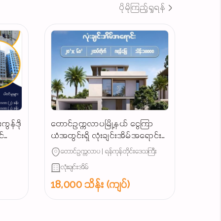
ပိုမိုကြည့်ရှုရန်
ကွန်ဒို
တောင်ဥက္ကလာပမြို့နယ် ​ငွေကြာ
ဝင်သော
ယံအတွင်းရှိ လုံးချင်းအိမ်အ​ရောင်း/
်
Landed House for Sale South
တောင်ဥက္ကလာပ | ရန်ကုန်တိုင်းဒေသကြီး
Okkalapa Township in
လုံးချင်းအိမ်
Yangon/
18,000 သိန်း (ကျပ်)