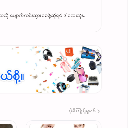
းသလို ပျောက်ကင်းသွားစေဖို့ဆိုရင် ဒါလေးသုံး
erumလေး
 မျက်နှာလေးကြည်လင်လာမှာviber09983522957
ပိုမိုကြည့်ရှုရန်