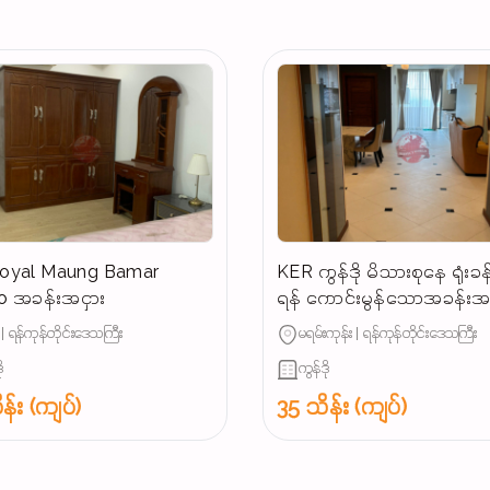
် Royal Maung Bamar
KER ကွန်ဒို မိသားစုနေ ရုံးခန်း
 အခန်းအငှား
ရန် ကောင်းမွန်သောအခန်းအင
် | ရန်ကုန်တိုင်းဒေသကြီး
မရမ်းကုန်း | ရန်ကုန်တိုင်းဒေသကြီး
ု
ကွန်ဒို
န်း (ကျပ်)
35 သိန်း (ကျပ်)