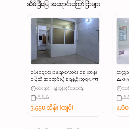
အိမ်ခြံမြေ အရောင်းကြော်ငြာများ
စမ်းချောင်း၊နေရာကောင်း၊စျေးတန်၊
တက္ကသ
မြေညီ၊အရောင်းမို့၊စရန်ဦးသူရ👉☎️
22x55
ရောင်
စမ်းချောင်း | ရန်ကုန်တိုင်းဒေသကြီး
ဗဟန်
တိုက်ခန်း
တိုက
3,550 သိန်း (ကျပ်)
4,600