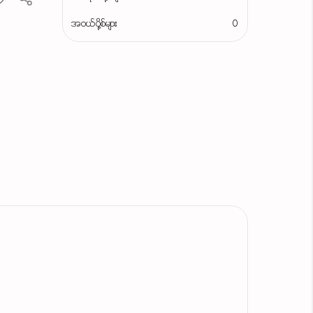
အဝယ်ပို့စ်များ
0