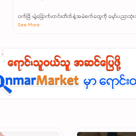
၀က်ခြံ ၊မှဲ့ခြောက်၊တင်းတိတ်နဲ့အမဲစက်တွေကို မှော်ပညာသုံ
See More
ဆား၀က်ခြံတွေလည်းဖယ်ရှားပေးလို့ reviewကောင်းတဲ့ s
တစ်နေ့နှစ်ကြိမ်သုံးပေးရုံနဲ့ 7ရက်အတွင်း သိသိသာသာ