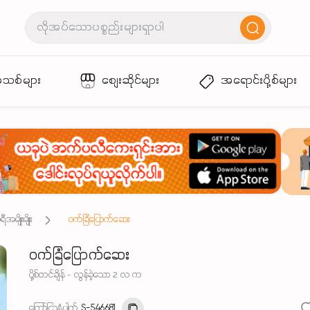
အသစ်များ
စျေးဆိုင်များ
အရောင်းပို့စ်များ
အမျိုးမျိုး
၀က်ခြံပြောက်ဆေး
၀က်ခြံပြောက်ဆေး
ပို့စ်တင်ချိန် - လွန်ခဲ့သော 2 လ က
ကြော်ငြာနံပါတ်
S-546681