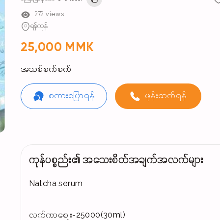
272 views
ရန်ကုန်
25,000 MMK
အသစ်စက်စက်
စကားပြောရန်
ဖုန်းဆက်ရန်
ကုန်ပစ္စည်း၏ အသေးစိတ်အချက်အလက်များ
Natcha serum
လက်ကာစျေး-25000(30ml)