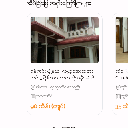
အိမ်ခြံမြေ အငှါးကြော်ငြာများ
ရန်ကင်းမြို့နယ်_ကမ္ဘာအေးဘုရား
လှိုင
လမ်း_မြန်မာပလာဇာတို့အနီး #အိမ်
Condo
ကြီးကြီး_ခြံဝန်းကျယ်ကျယ်နှင့်
ရန်ကင်း | ရန်ကုန်တိုင်းဒေသကြီး
လှိုင
လုံးချင်းအိမ်_အငှား...
လုံးချင်းအိမ်
ကွန်ဒိ
90 သိန်း (ကျပ်)
35 သိ