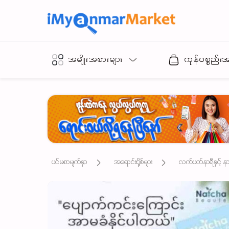
အမျိုးအစားများ
ကုန်ပစ္စည်း
ပင်မစာမျက်နှာ
အရောင်းပို့စ်များ
လက်ပတ်နာရီနှင့် နာရီ