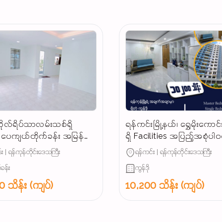
ိုလ်ရိပ်သာလမ်းသစ်ရှိ
ရန်ကင်းမြို့နယ်၊ ရွှေမိုးကောင်း
ပေကျယ်တိုက်ခန်း အမြန်
ရှိ Facilities အပြည့်အစုံပါ
းမည်
အခန်းကျယ် အမြန်ရောင်းမည
း | ရန်ကုန်တိုင်းဒေသကြီး
ရန်ကင်း | ရန်ကုန်တိုင်းဒေသကြီး
(သိန်း ၁၀၂၀၀)...
်ခန်း
ကွန်ဒို
 သိန်း (ကျပ်)
10,200 သိန်း (ကျပ်)