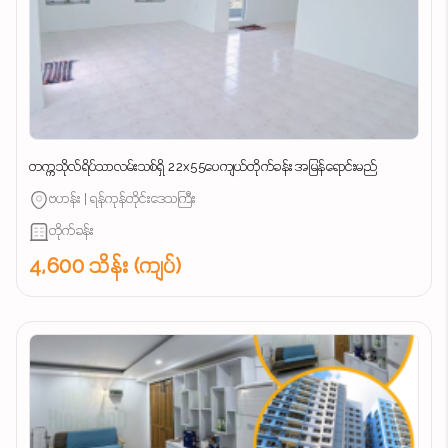
တက္ကသိုလ်ရိပ်သာလမ်းသစ်ရှိ 22x55ပေကျယ်တိုက်ခန်း အမြန်ရောင်းမည်
ဗဟန်း | ရန်ကုန်တိုင်းဒေသကြီး
တိုက်ခန်း
4,600 သိန်း (ကျပ်)