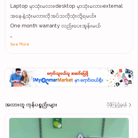
Laptop မှာသုံးမလား၊desktop မှာသုံးမလား၊external
အနေနဲ့သုံးမလားလိုအပ်သလိုသုံးလို့ရမယ်။
One month warranty လည်းပေးအူန်းမယ်
See More
Window 10/11 လိုချင်တယ့်windowလည်းssdတစ်လုံး
ဝယ်တိုင်းfreeတင်ပေးမယ်၊laptop ယူလာပါက free တပ်
ဆင်ပေးပါ့မယ်။
PRICE
SSD 128GB - 48000
SSD 256GB - 68000
အလားတူ ကုန်ပစ္စည်းများ
ပိုမိုကြည့်ရှုရန်
ရန်ကုန် ပန်းဆိုးတန်းမှတ်တိုင်အနီး
ဖုန်း 09795808549