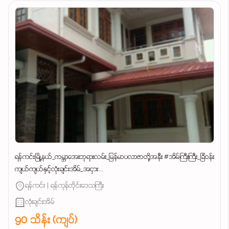
ရန်ကင်းမြို့နယ်_ကမ္ဘာအေးဘုရားလမ်း_မြန်မာပလာဇာတို့အနီး #အိမ်ကြီးကြီး_ခြံဝန်း
ကျယ်ကျယ်နှင့်လုံးချင်းအိမ်_အငှား...
ရန်ကင်း | ရန်ကုန်တိုင်းဒေသကြီး
လုံးချင်းအိမ်
90 သိန်း (ကျပ်)