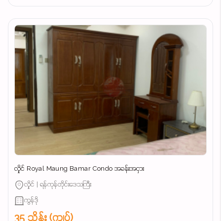
လှိုင် Royal Maung Bamar Condo အခန်းအငှား
လှိုင် | ရန်ကုန်တိုင်းဒေသကြီး
ကွန်ဒို
35 သိန်း (ကျပ်)