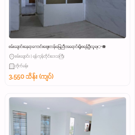
စမ်းချောင်း၊နေရာကောင်း၊စျေးတန်၊မြေညီ၊အရောင်းမို့၊စရန်ဦးသူရ👉☎️
စမ်းချောင်း | ရန်ကုန်တိုင်းဒေသကြီး
တိုက်ခန်း
3,550 သိန်း (ကျပ်)