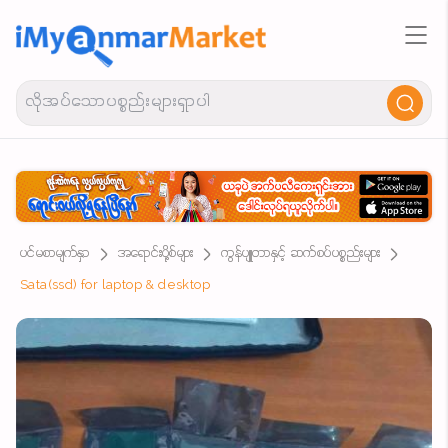
ပင်မစာမျက်နှာ
အရောင်းပို့စ်များ
ကွန်ပျူတာနှင့် ဆက်စပ်ပစ္စည်းများ
Sata(ssd) for laptop & desktop