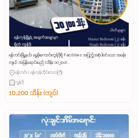
ရန်ကင်းမြို့နယ်၊ ရွှေမိုးကောင်းကွန်ဒိုရှိ Facilities အပြည့်အစုံပါဝင်သော အခန်း
ကျယ် အမြန်ရောင်းမည် (သိန်း ၁၀၂၀၀)...
ရန်ကင်း | ရန်ကုန်တိုင်းဒေသကြီး
ကွန်ဒို
10,200 သိန်း (ကျပ်)