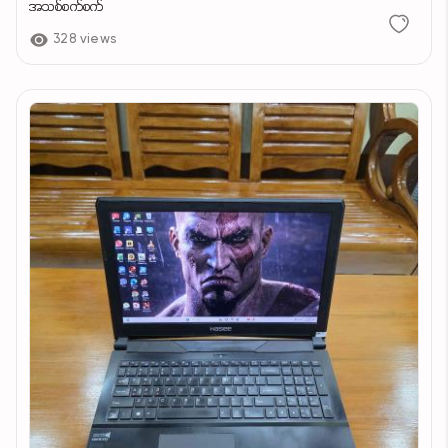
အသစ်စက်စက်
328 views