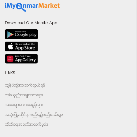
Download Our Mobile App
LINKS
ကျွန်ုပ်တို့အားဆက်သွယ်ရန်
ကုန်ပစ္စည်းအမျိုးအစားများ
အမေးများသောမေးခွန်းများ
အသုံးပြုမှုဆိုင်ရာ စည်းမျဉ်းစည်းကမ်းများ
ကိုယ်ရေးအချက်အလက်မူဝါဒ