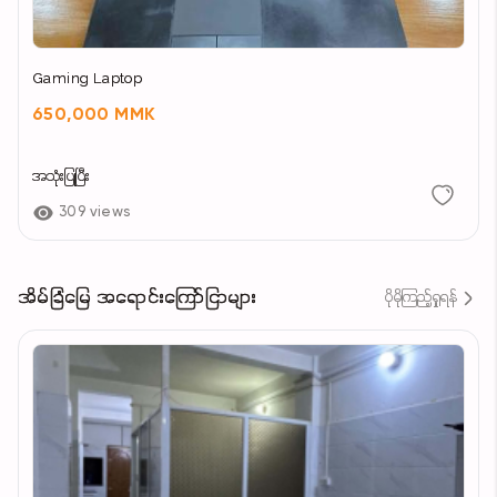
Gaming Laptop
650,000 MMK
အသုံးပြုပြီး
309 views
အိမ်ခြံမြေ အရောင်းကြော်ငြာများ
ပိုမိုကြည့်ရှုရန်