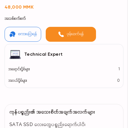
48,000 MMK
အသစ်စက်စက်
စကားပြောရန်
ဖုန်းဆက်ရန်
Technical Expert
အရောင်းပို့စ်များ
1
အဝယ်ပို့စ်များ
0
ကုန်ပစ္စည်း၏ အသေးစိတ်အချက်အလက်များ
SATA SSD လေးတွေပစ္စည်းရောက်ပါပိ၊