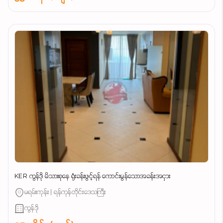
KER ကွန်ဒို မိသားစုနေ ရုံးခန်းဖွင့်ရန် ကောင်းမွန်သောအခန်းအငှား
မရမ်းကုန်း | ရန်ကုန်တိုင်းဒေသကြီး
ကွန်ဒို