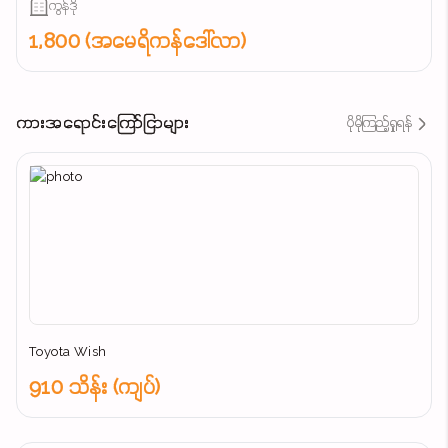
ကွန်ဒို
1,800 (အမေရိကန်ဒေါ်လာ)
ကားအရောင်းကြော်ငြာများ
ပိုမိုကြည့်ရှုရန်
Toyota Wish
910 သိန်း (ကျပ်)