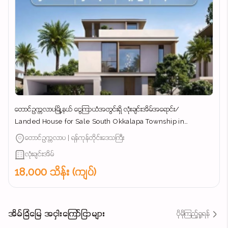
တောင်ဥက္ကလာပမြို့နယ် ​ငွေကြာယံအတွင်းရှိ လုံးချင်းအိမ်အ​ရောင်း/
Landed House for Sale South Okkalapa Township in
Yangon/
တောင်ဥက္ကလာပ | ရန်ကုန်တိုင်းဒေသကြီး
လုံးချင်းအိမ်
18,000 သိန်း (ကျပ်)
အိမ်ခြံမြေ အငှါးကြော်ငြာများ
ပိုမိုကြည့်ရှုရန်