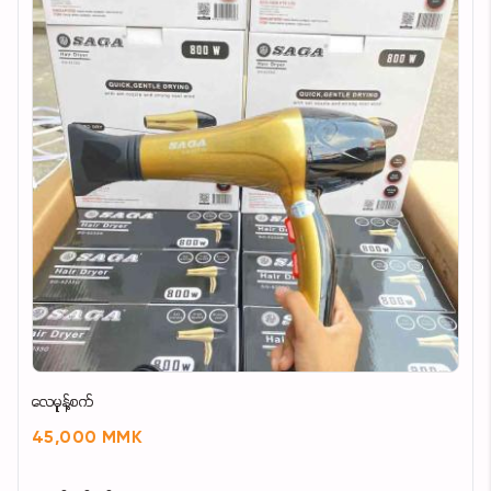
လေမူန့်စက်
45,000 MMK