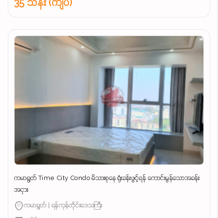
35 သိန်း (ကျပ်)
ကမာရွတ် Time City Condo မိသားစုနေ ရုံးခန်းဖွင့်ရန် ကောင်းမွန်သောအခန်း
အငှား
ကမာရွတ် | ရန်ကုန်တိုင်းဒေသကြီး