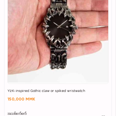
Y2K-inspired Gothic claw or spiked wristwatch
150,000 MMK
အသစ်စက်စက်