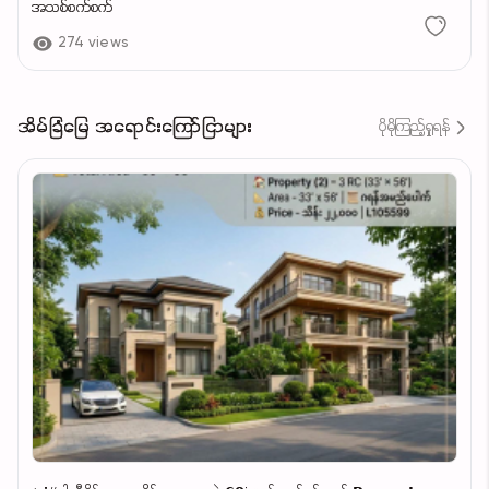
အသစ်စက်စက်
274 views
အိမ်ခြံမြေ အရောင်းကြော်ငြာများ
ပိုမိုကြည့်ရှုရန်