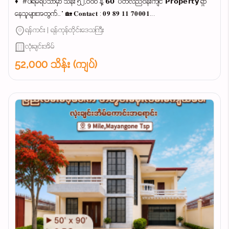
♦ "#ပါရမီရိပ်သာမှာ သိန်း ၅၂,၀၀၀ နဲ့ 𝟲𝟬' ပတ်လည်ဝန်းကျင် 𝗣𝗿𝗼𝗽𝗲𝗿𝘁𝘆 ရှာ
နေသူများအတွက်…" 🏡 𝐂𝐨𝐧𝐭𝐚𝐜𝐭 : 𝟎𝟗 𝟖𝟗 𝟏𝟏 𝟕𝟎𝟎𝟎𝟏...
ရန်ကင်း | ရန်ကုန်တိုင်းဒေသကြီး
လုံးချင်းအိမ်
52,000 သိန်း (ကျပ်)