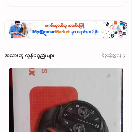
အလားတူ ကုန်ပစ္စည်းများ
ပိုမိုကြည့်ရှုရန်