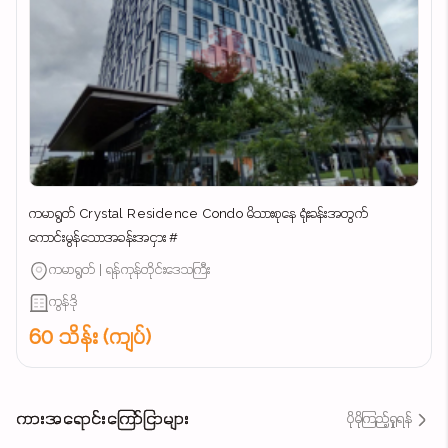
ကမာရွတ် Crystal Residence Condo မိသားစုနေ ရုံးခန်းအတွက်
ကောင်းမွန်သောအခန်းအငှား #
ကမာရွတ် | ရန်ကုန်တိုင်းဒေသကြီး
ကွန်ဒို
60 သိန်း (ကျပ်)
ကားအရောင်းကြော်ငြာများ
ပိုမိုကြည့်ရှုရန်