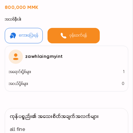
800,000 MMK
အသစ်နီးပါး
စကားပြောရန်
ဖုန်းဆက်ရန်
zawhlaingmyint
အရောင်းပို့စ်များ
1
အဝယ်ပို့စ်များ
0
ကုန်ပစ္စည်း၏ အသေးစိတ်အချက်အလက်များ
all fine