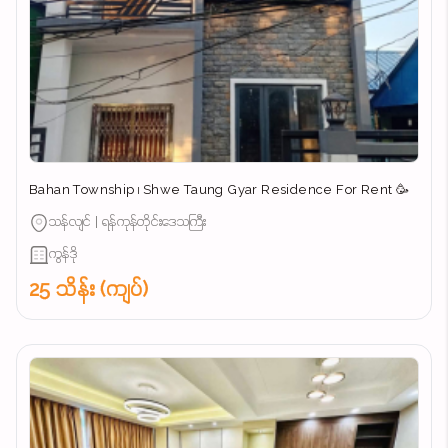
Bahan Township ၊ Shwe Taung Gyar Residence For Rent 🥳
သန်လျင် | ရန်ကုန်တိုင်းဒေသကြီး
ကွန်ဒို
25 သိန်း (ကျပ်)