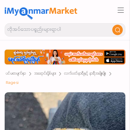
ပင်မစာမျက်နှာ
အရောင်းပို့စ်များ
လက်ပတ်နာရီနှင့် နာရီအမျိုးမျိုး
Ragesi