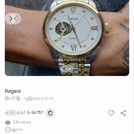
Next
Previous
Ragesi
ပို့စ်တင်ချိန် - လွန်ခဲ့သော 2 လ က
ကြော်ငြာနံပါတ်
S-547757
276 views
မန္တလေး