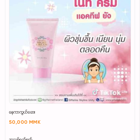
နေကာကွယ်ဆေး
50,000 MMK
အသစ်စက်စက်