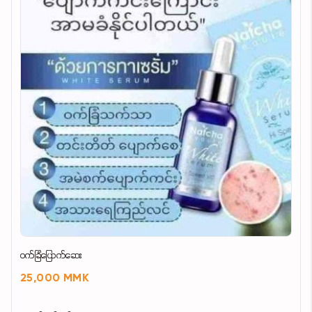
၀က်ခြံပြောက်ဆေး
25,000 MMK