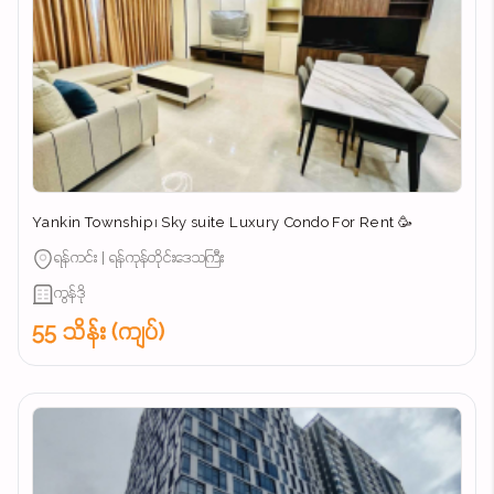
Yankin Township ၊ Sky suite Luxury Condo For Rent 🥳
ရန်ကင်း | ရန်ကုန်တိုင်းဒေသကြီး
ကွန်ဒို
55 သိန်း (ကျပ်)