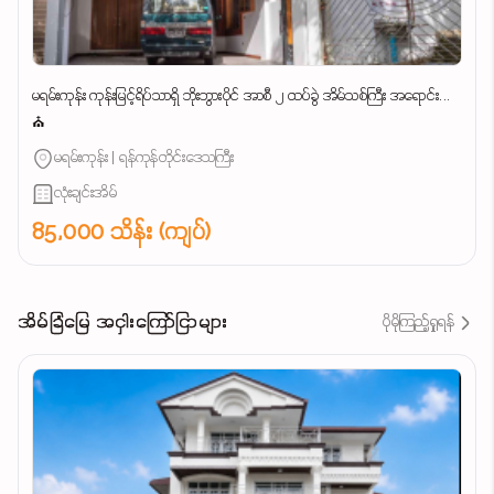
မရမ်းကုန်း ကုန်းမြင့်ရိပ်သာရှိ ဘိုးဘွားပိုင် အာစီ ၂ ထပ်ခွဲ အိမ်သစ်ကြီး အရောင်း...
⛪
မရမ်းကုန်း | ရန်ကုန်တိုင်းဒေသကြီး
လုံးချင်းအိမ်
85,000 သိန်း (ကျပ်)
အိမ်ခြံမြေ အငှါးကြော်ငြာများ
ပိုမိုကြည့်ရှုရန်