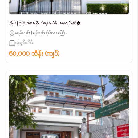
7မိုင် ပြည်လမ်းအနီး လုံးချင်းအိမ် အရောင်း💯🏠
မရမ်းကုန်း | ရန်ကုန်တိုင်းဒေသကြီး
လုံးချင်းအိမ်
60,000 သိန်း (ကျပ်)