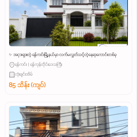
✨ အငှားရှားတဲ့ ရန်ကင်းမြို့နယ်မှာ လက်မလွှတ်သင့်တဲ့နေရာကောင်းတစ်ခု
ရန်ကင်း | ရန်ကုန်တိုင်းဒေသကြီး
လုံးချင်းအိမ်
85 သိန်း (ကျပ်)