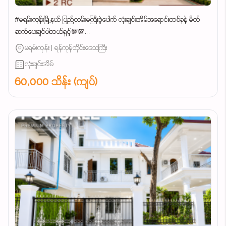
#မရမ်းကုန်းမြို့နယ် ပြည်လမ်းမကြီးဒဲ့ပေါက် လုံးချင်းအိမ်အရောင်းတစ်ခုနဲ့ မိတ်
ဆက်ပေးချင်ပါတယ်ရှင့်💯💯...
မရမ်းကုန်း | ရန်ကုန်တိုင်းဒေသကြီး
လုံးချင်းအိမ်
60,000 သိန်း (ကျပ်)