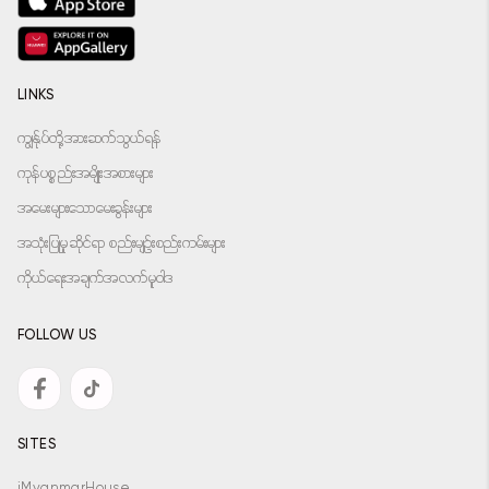
LINKS
ကျွန်ုပ်တို့အားဆက်သွယ်ရန်
ကုန်ပစ္စည်းအမျိုးအစားများ
အမေးများသောမေးခွန်းများ
အသုံးပြုမှုဆိုင်ရာ စည်းမျဉ်းစည်းကမ်းများ
ကိုယ်ရေးအချက်အလက်မူဝါဒ
FOLLOW US
SITES
iMyanmarHouse