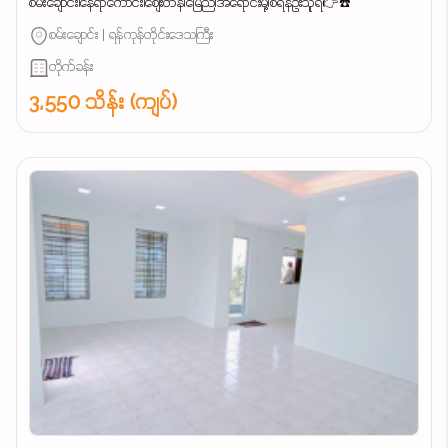
စမ်းချောင်း၊နေရာကောင်း၊စျေးတန်၊မြေညီ၊အရောင်းမို့၊စရန်ဦးသူရ👉☎️
စမ်းချောင်း | ရန်ကုန်တိုင်းဒေသကြီး
တိုက်ခန်း
3,550 သိန်း (ကျပ်)