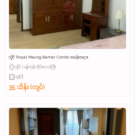
လှိုင် Royal Maung Bamar Condo အခန်းအငှား
လှိုင် | ရန်ကုန်တိုင်းဒေသကြီး
ကွန်ဒို
35 သိန်း (ကျပ်)