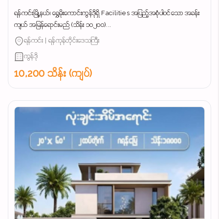
ရန်ကင်းမြို့နယ်၊ ရွှေမိုးကောင်းကွန်ဒိုရှိ Facilities အပြည့်အစုံပါဝင်သော အခန်း
ကျယ် အမြန်ရောင်းမည် (သိန်း ၁၀၂၀၀)...
ရန်ကင်း | ရန်ကုန်တိုင်းဒေသကြီး
ကွန်ဒို
10,200 သိန်း (ကျပ်)