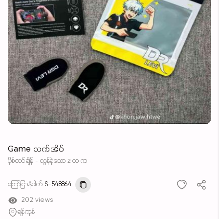
Game လက်အိပ်
ပို့စ်တင်ချိန် - လွန်ခဲ့သော 2 လ က
ကြော်ငြာနံပါတ်
S-548864
202 views
ရန်ကုန်