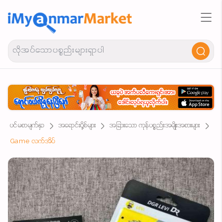
ပင်မစာမျက်နှာ
အရောင်းပို့စ်များ
အခြားသော ကုန်ပစ္စည်းအမျိုးအစားများ
Game လက်အိပ်