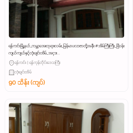
ရန်ကင်းမြို့နယ်_ကမ္ဘာအေးဘုရားလမ်း_မြန်မာပလာဇာတို့အနီး #အိမ်ကြီးကြီး_ခြံဝန်း
ကျယ်ကျယ်နှင့်လုံးချင်းအိမ်_အငှား...
ရန်ကင်း | ရန်ကုန်တိုင်းဒေသကြီး
လုံးချင်းအိမ်
90 သိန်း (ကျပ်)