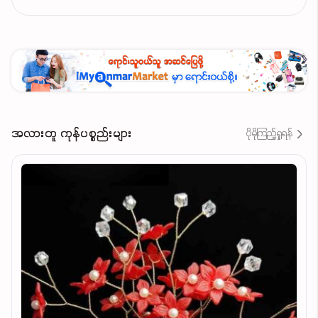
အလားတူ ကုန်ပစ္စည်းများ
ပိုမိုကြည့်ရှုရန်