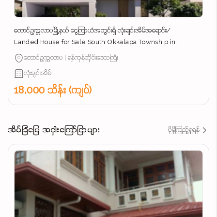
တောင်ဥက္ကလာပမြို့နယ် ​ငွေကြာယံအတွင်းရှိ လုံးချင်းအိမ်အ​ရောင်း/
Landed House for Sale South Okkalapa Township in
Yangon/
တောင်ဥက္ကလာပ | ရန်ကုန်တိုင်းဒေသကြီး
လုံးချင်းအိမ်
18,000 သိန်း (ကျပ်)
အိမ်ခြံမြေ အငှါးကြော်ငြာများ
ပိုမိုကြည့်ရှုရန်