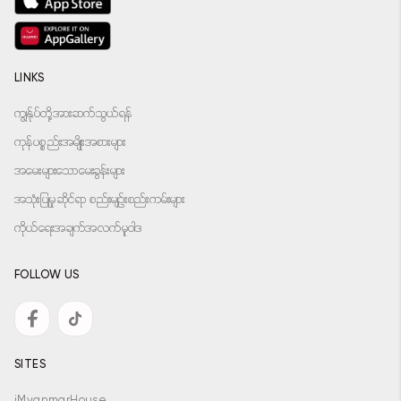
LINKS
ကျွန်ုပ်တို့အားဆက်သွယ်ရန်
ကုန်ပစ္စည်းအမျိုးအစားများ
အမေးများသောမေးခွန်းများ
အသုံးပြုမှုဆိုင်ရာ စည်းမျဉ်းစည်းကမ်းများ
ကိုယ်ရေးအချက်အလက်မူဝါဒ
FOLLOW US
SITES
iMyanmarHouse