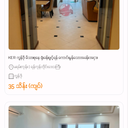
KER ကွန်ဒို မိသားစုနေ ရုံးခန်းဖွင့်ရန် ကောင်းမွန်သောအခန်းအငှား
မရမ်းကုန်း | ရန်ကုန်တိုင်းဒေသကြီး
ကွန်ဒို
35 သိန်း (ကျပ်)