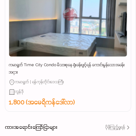
ကမာရွတ် Time City Condo မိသားစုနေ ရုံးခန်းဖွင့်ရန် ကောင်းမွန်သောအခန်း
အငှား
ကမာရွတ် | ရန်ကုန်တိုင်းဒေသကြီး
ကွန်ဒို
1,800 (အမေရိကန်ဒေါ်လာ)
ကားအရောင်းကြော်ငြာများ
ပိုမိုကြည့်ရှုရန်