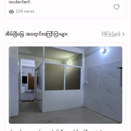
အသစ်စက်စက်
228 views
အိမ်ခြံမြေ အရောင်းကြော်ငြာများ
ပိုမိုကြည့်ရှုရန်