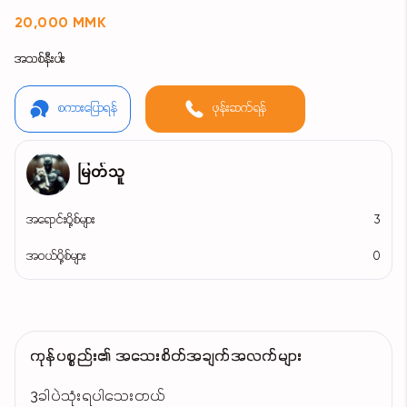
20,000 MMK
အသစ်နီးပါး
စကားပြောရန်
ဖုန်းဆက်ရန်
မြတ်သူ
အရောင်းပို့စ်များ
3
အဝယ်ပို့စ်များ
0
ကုန်ပစ္စည်း၏ အသေးစိတ်အချက်အလက်များ
3ခါပဲသုံးရပါသေးတယ်