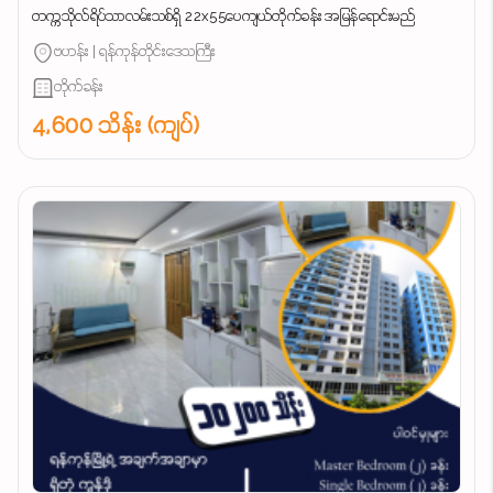
တက္ကသိုလ်ရိပ်သာလမ်းသစ်ရှိ 22x55ပေကျယ်တိုက်ခန်း အမြန်ရောင်းမည်
ဗဟန်း | ရန်ကုန်တိုင်းဒေသကြီး
တိုက်ခန်း
4,600 သိန်း (ကျပ်)