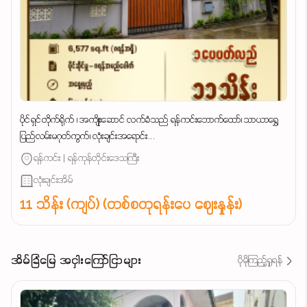
ပိုင်ရှင်တိုက်ရိုက် ၊ အကျိုးဆောင် လက်ခံသည် ရန်ကင်းဘောက်ထော်၊ သာယာရွှေ
ပြည်လမ်းမဂုတ်ကွက်၊ လုံးချင်းအရောင်း...
ရန်ကင်း | ရန်ကုန်တိုင်းဒေသကြီး
လုံးချင်းအိမ်
11 သိန်း (ကျပ်) (တစ်စတုရန်းပေ ဈေးနှုန်း)
အိမ်ခြံမြေ အငှါးကြော်ငြာများ
ပိုမိုကြည့်ရှုရန်