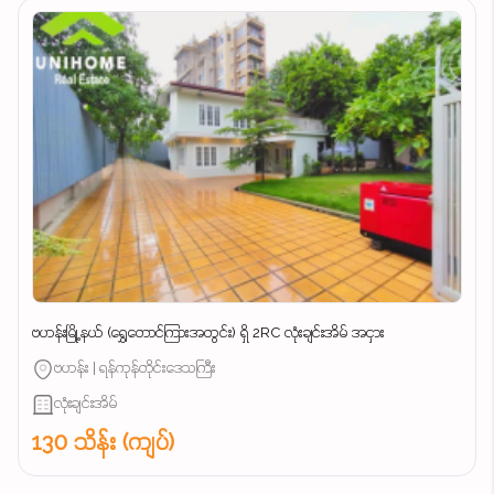
ဗဟန်းမြို့နယ် (ရွှေတောင်ကြားအတွင်း) ရှိ 2RC လုံးချင်းအိမ် အငှား
ဗဟန်း | ရန်ကုန်တိုင်းဒေသကြီး
လုံးချင်းအိမ်
130 သိန်း (ကျပ်)