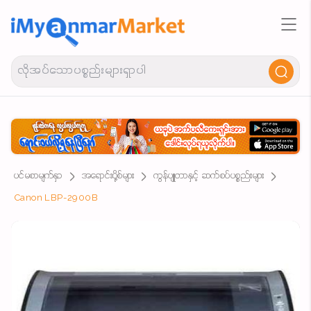
ပင်မစာမျက်နှာ
အရောင်းပို့စ်များ
ကွန်ပျူတာနှင့် ဆက်စပ်ပစ္စည်းများ
Canon LBP-2900B