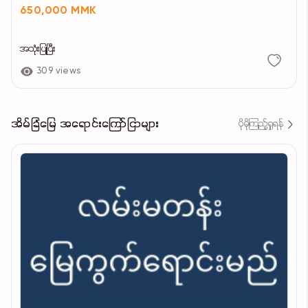
650,000 MMK
အသုံးပြုပြီး
309 views
အိမ်ခြံမြေ အရောင်းကြော်ငြာများ
ပိုမိုကြည့်ရှုရန်