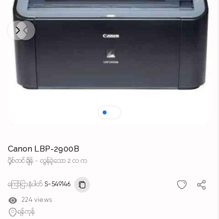
Next
Previous
Canon LBP-2900B
ပို့စ်တင်ချိန် - လွန်ခဲ့သော 2 လ က
ကြော်ငြာနံပါတ်
S-549146
224 views
ရန်ကုန်