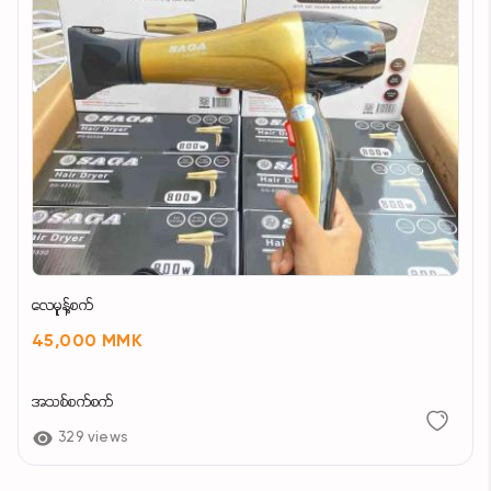
လေမူန့်စက်
45,000 MMK
အသစ်စက်စက်
329 views