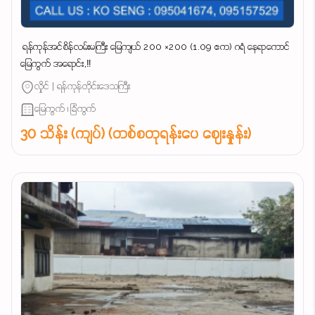
‌ ရန်ကုန်အင်စိန်လမ်းမကြီး မြေကျယ် 200 ×200 (1.09 ဧက) ဂရံ နေရာကောင်
မြေကွက် အရောင်း,‼️
လှိုင် | ရန်ကုန်တိုင်းဒေသကြီး
မြေကွက် ၊ ခြံကွက်
30 သိန်း (ကျပ်) (တစ်စတုရန်းပေ ဈေးနှုန်း)