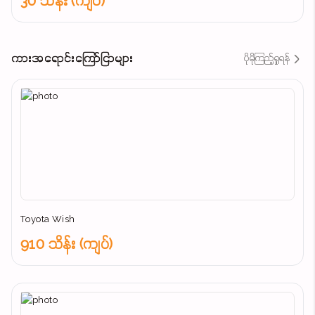
30 သိန်း (ကျပ်)
ကားအရောင်းကြော်ငြာများ
ပိုမိုကြည့်ရှုရန်
Toyota Wish
910 သိန်း (ကျပ်)