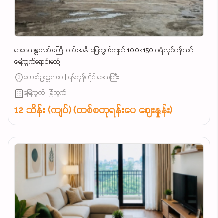
ဝေဇေယန္တာလမ်းမကြီး လမ်းအနီး မြေကွက်ကျယ် 100×150 ဂရံ လုပ်ငန်းသင့်
မြေကွက်ရောင်းမည်
တောင်ဥက္ကလာပ | ရန်ကုန်တိုင်းဒေသကြီး
မြေကွက် ၊ ခြံကွက်
12 သိန်း (ကျပ်) (တစ်စတုရန်းပေ ဈေးနှုန်း)