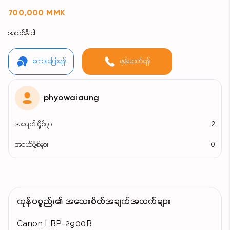
700,000 MMK
အသစ်နီးပါး
စကားပြောရန်
ဖုန်းဆက်ရန်
phyowaiaung
အရောင်းပို့စ်များ
2
အဝယ်ပို့စ်များ
0
ကုန်ပစ္စည်း၏ အသေးစိတ်အချက်အလက်များ
Canon LBP-2900B