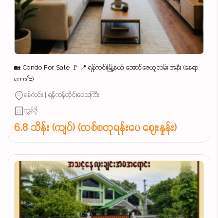
🏡 Condo For Sale 🚩 📍 ရန်ကင်းမြို့နယ်၊ အောင်ဇေယျလမ်း အနီး (နေရာ
ကောင်း)
ရန်ကင်း | ရန်ကုန်တိုင်းဒေသကြီး
ကွန်ဒို
6.8 သိန်း (ကျပ်) (တစ်စတုရန်းပေ ဈေးနှုန်း)