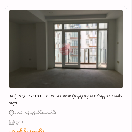
အလုံ Royal Sinmin Condo မိသားစုနေ ရုံးခန်းဖွင့်ရန် ကောင်းမွန်သောအခန်း
အငှား
အလုံ | ရန်ကုန်တိုင်းဒေသကြီး
ကွန်ဒို