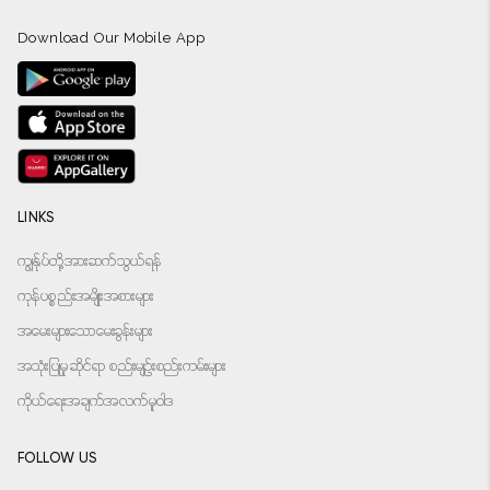
Download Our Mobile App
LINKS
ကျွန်ုပ်တို့အားဆက်သွယ်ရန်
ကုန်ပစ္စည်းအမျိုးအစားများ
အမေးများသောမေးခွန်းများ
အသုံးပြုမှုဆိုင်ရာ စည်းမျဉ်းစည်းကမ်းများ
ကိုယ်ရေးအချက်အလက်မူဝါဒ
FOLLOW US