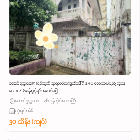
တောင်ဥက္ကလာ(9)ရပ်ကွက် သူရလမ်းမကျယ်ပေါ် ရှိ 2RC လေးဌားပါမည် လူနေ
မလား / ရုံးခန်းဖွင့်ရင်အဆင်ပြေ...
တောင်ဥက္ကလာပ | ရန်ကုန်တိုင်းဒေသကြီး
လုံးချင်းအိမ်
30 သိန်း (ကျပ်)