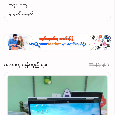
အစုံပါမည်
ဗူးခွံမရှိတော့ပါ
အလားတူ ကုန်ပစ္စည်းများ
ပိုမိုကြည့်ရှုရန်