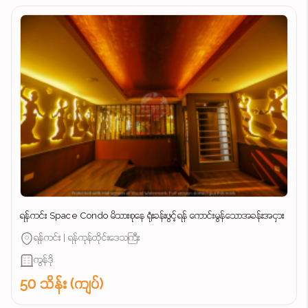
ရန်ကင်း Space Condo မိသားစုနေ ရုံးခန်းဖွင့်ရန် ကောင်းမွန်သောအခန်းအငှား
ရန်ကင်း | ရန်ကုန်တိုင်းဒေသကြီး
ကွန်ဒို
50 သိန်း (ကျပ်)