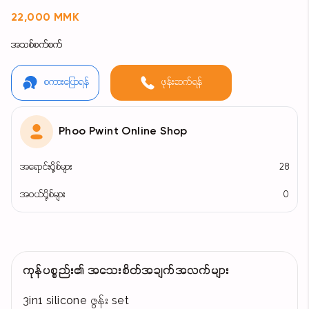
22,000 MMK
အသစ်စက်စက်
စကားပြောရန်
ဖုန်းဆက်ရန်
Phoo Pwint Online Shop
အရောင်းပို့စ်များ
28
အဝယ်ပို့စ်များ
0
ကုန်ပစ္စည်း၏ အသေးစိတ်အချက်အလက်များ
3in1 silicone ဇွန်း set