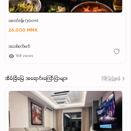
အကင်ဗန်း (30cm)
26,000 MMK
အသစ်စက်စက်
168 views
အိမ်ခြံမြေ အရောင်းကြော်ငြာများ
ပိုမိုကြည့်ရှုရန်