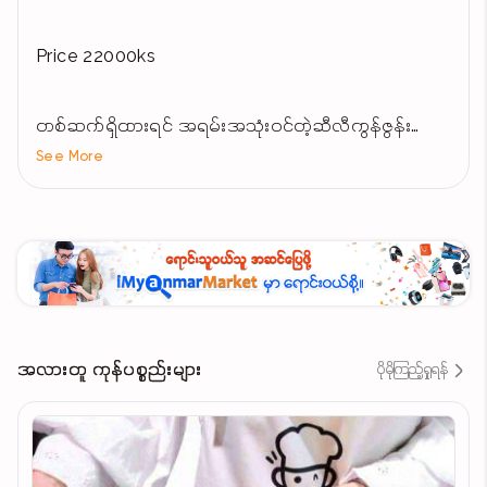
Price 22000ks
တစ်ဆက်ရှိထားရင် အရမ်းအသုံးဝင်တဲ့ဆီလီကွန်ဇွန်းလေး
See More
တွေ ပြန်ရောက်ထားပြီနော်။
အရည်ဟင်းခပ်လို့လဲရ၊ကြော်လှော်ချက်ပြုတ်ဖို့ အတွက်လဲ
အရမ်းအဆင်ပြေပါတယ်ရှင့်။ 🤗
Ph 09789468727
Viber 09789468727
အလားတူ ကုန်ပစ္စည်းများ
ပိုမိုကြည့်ရှုရန်