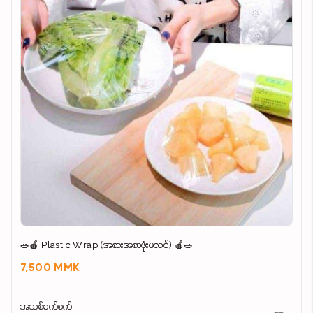
🥗🍎 Plastic Wrap (အစားအစာဖုံးဖလင်) 🍎🥗
7,500 MMK
အသစ်စက်စက်