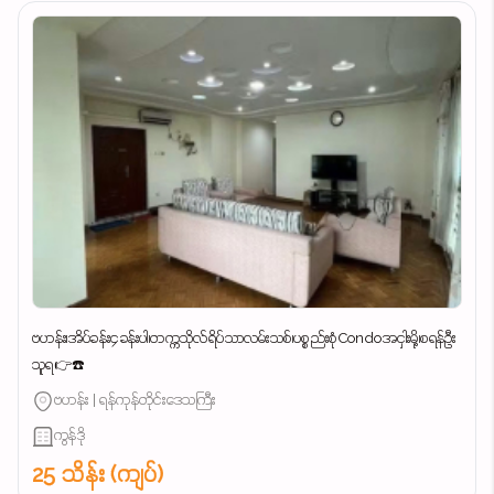
ဗဟန်း၊အိပ်ခန်း၄ခန်းပါ၊တက္ကသိုလ်ရိပ်သာလမ်းသစ်၊ပစ္စည်းစုံCondoအငှါးမို့၊စရန်ဦး
သူရ👉☎️
ဗဟန်း | ရန်ကုန်တိုင်းဒေသကြီး
ကွန်ဒို
25 သိန်း (ကျပ်)