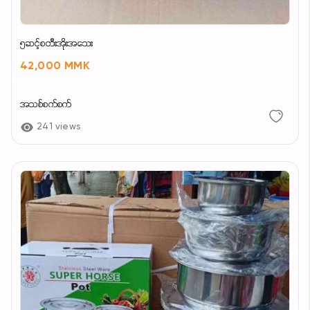
၅ဆင့်စတီးအိုးအသေး
42,000 MMK
အသစ်စက်စက်
241 views