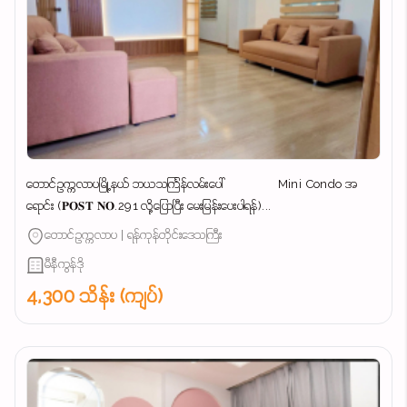
တောင်ဥက္ကလာပမြို့နယ် ဘယသင်္ကြန်လမ်းပေါ် Mini Condo အ
ရောင်း (𝐏𝐎𝐒𝐓 𝐍𝐎.291 လို့ပြောပြီး မေးမြန်းပေးပါရန်)...
တောင်ဥက္ကလာပ | ရန်ကုန်တိုင်းဒေသကြီး
မီနီကွန်ဒို
4,300 သိန်း (ကျပ်)