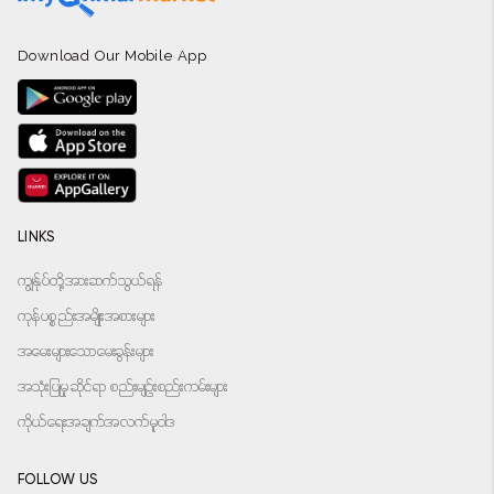
Download Our Mobile App
LINKS
ကျွန်ုပ်တို့အားဆက်သွယ်ရန်
ကုန်ပစ္စည်းအမျိုးအစားများ
အမေးများသောမေးခွန်းများ
အသုံးပြုမှုဆိုင်ရာ စည်းမျဉ်းစည်းကမ်းများ
ကိုယ်ရေးအချက်အလက်မူဝါဒ
FOLLOW US