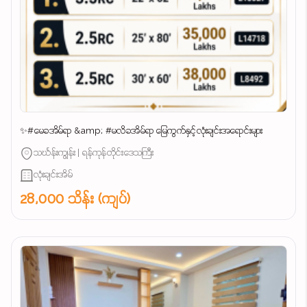
✨#မေခအိမ်ရာ &amp; #မလိခအိမ်ရာ မြေကွက်နှင့်လုံးချင်းအရောင်းများ
သင်္ဃန်းကျွန်း | ရန်ကုန်တိုင်းဒေသကြီး
လုံးချင်းအိမ်
28,000 သိန်း (ကျပ်)