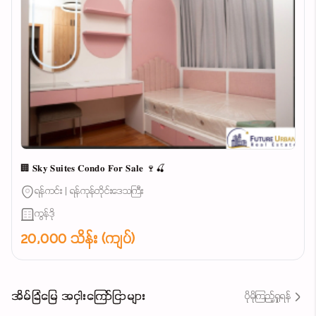
🏢 𝐒𝐤𝐲 𝐒𝐮𝐢𝐭𝐞𝐬 𝐂𝐨𝐧𝐝𝐨 𝐅𝐨𝐫 𝐒𝐚𝐥𝐞 🍷🍒
ရန်ကင်း | ရန်ကုန်တိုင်းဒေသကြီး
ကွန်ဒို
20,000 သိန်း (ကျပ်)
အိမ်ခြံမြေ အငှါးကြော်ငြာများ
ပိုမိုကြည့်ရှုရန်