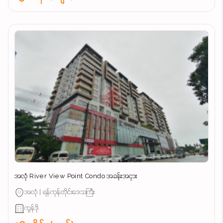
အလုံ River View Point Condo အခန်းအငှား
အလုံ | ရန်ကုန်တိုင်းဒေသကြီး
ကွန်ဒို