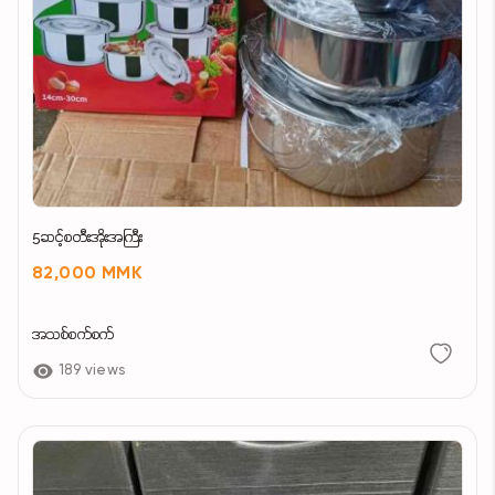
5ဆင့်စတီးအိုးအကြီး
82,000 MMK
အသစ်စက်စက်
189 views