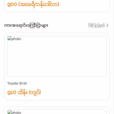
900 (အမေရိကန်ဒေါ်လာ)
ကားအရောင်းကြော်ငြာများ
ပိုမိုကြည့်ရှုရန်
Toyota Wish
910 သိန်း (ကျပ်)