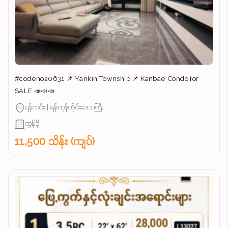
#codeno20631 📌 Yankin Township 📌 Kanbae Condo for
SALE 📣📣📣
ရန်ကင်း | ရန်ကုန်တိုင်းဒေသကြီး
ကွန်ဒို
11,500 သိန်း (ကျပ်)