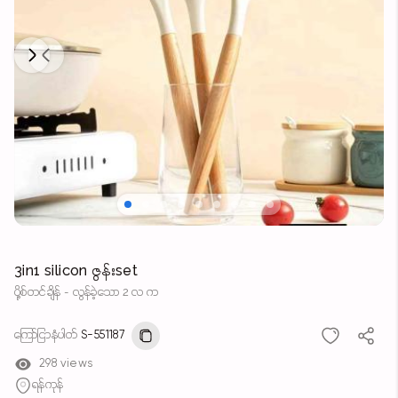
Next
Previous
3in1 silicon ဇွန်းset
ပို့စ်တင်ချိန် - လွန်ခဲ့သော 2 လ က
ကြော်ငြာနံပါတ်
S-551187
298 views
ရန်ကုန်