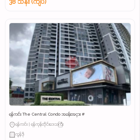
38 သိန်း (ကျပ်)
ရန်ကင်း The Central Condo အခန်းအငှား #
ရန်ကင်း | ရန်ကုန်တိုင်းဒေသကြီး
ကွန်ဒို