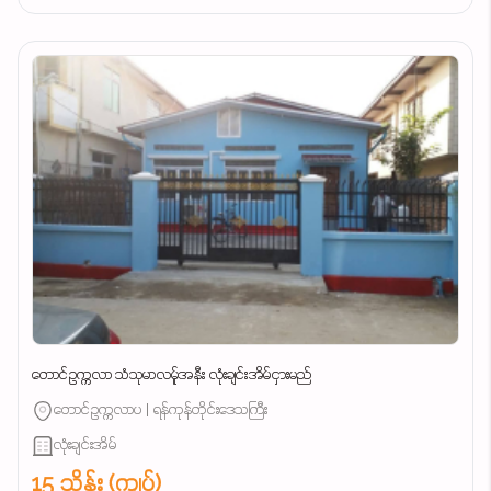
တောင်ဥက္ကလာ သံသုမာလမ်ူအနီး လုံးချင်းအိမ်ငှားမည်
တောင်ဥက္ကလာပ | ရန်ကုန်တိုင်းဒေသကြီး
လုံးချင်းအိမ်
15 သိန်း (ကျပ်)