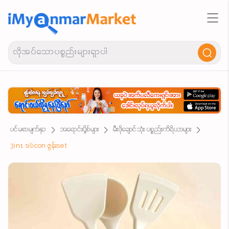
ပင်မစာမျက်နှာ
အရောင်းပို့စ်များ
မီးဖိုချောင်သုံး ပစ္စည်းကိရိယာများ
3in1 silicon ဇွန်းset