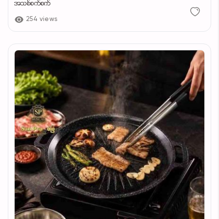
အသစ်စက်စက်
254 views