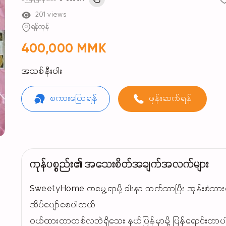
201 views
ရန်ကုန်
400,000 MMK
အသစ်နီးပါး
စကားပြောရန်
ဖုန်းဆက်ရန်
ကုန်ပစ္စည်း၏ အသေးစိတ်အချက်အလက်များ
SweetyHome ကမွေ့ရာမို့ ခါးနာ သက်သာပြီး အုန်းစံသားပ
အိပ်ပျော်စေပါတယ်
၀ယ်ထားတာတစ်လဘဲရှိသေး နယ်ပြန်မှာမို့ ပြန်ရောင်းတာပ