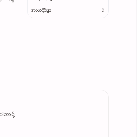
အဝယ်ပို့စ်များ
0
ါတာမို့
ါ