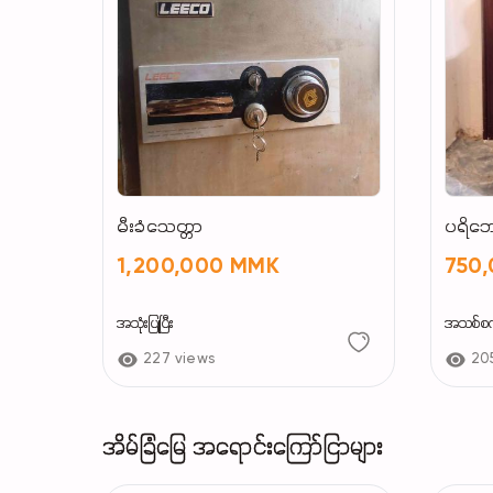
မီးခံသေတ္တာ
ပရိဘ
1,200,000 MMK
750
အသုံးပြုပြီး
အသစ်စ
227 views
20
အိမ်ခြံမြေ အရောင်းကြော်ငြာများ