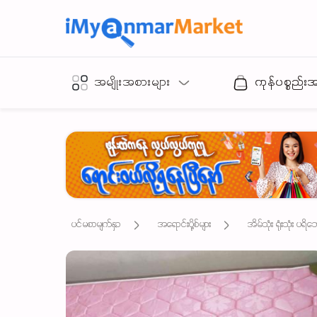
အမျိုးအစားများ
ကုန်ပစ္စည်း
ပင်မစာမျက်နှာ
အရောင်းပို့စ်များ
အိမ်သုံး ရုံးသုံး ပရိ