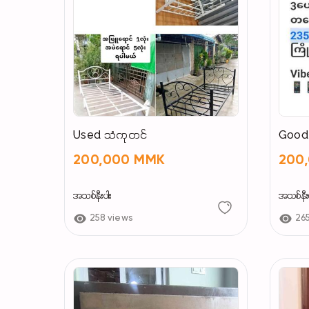
Used သံကုတင်
Good
200,000 MMK
200
အသစ်နီးပါး
အသစ်နီးပ
258 views
26