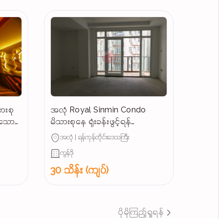
ားစု
အလုံ Royal Sinmin Condo
န်သော
မိသားစုနေ ရုံးခန်းဖွင့်ရန်
ကောင်းမွန်သောအခန်းအငှား
အလုံ | ရန်ကုန်တိုင်းဒေသကြီး
ကွန်ဒို
30 သိန်း (ကျပ်)
ပိုမိုကြည့်ရှုရန်