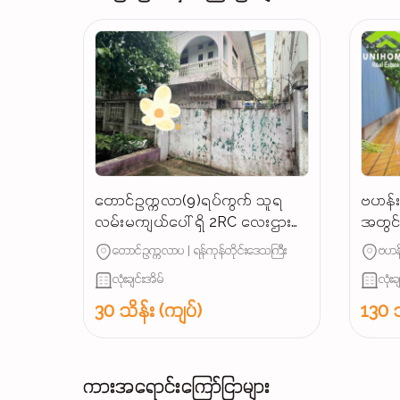
တောင်ဥက္ကလာ(9)ရပ်ကွက် သူရ
ဗဟန်းမ
လမ်းမကျယ်ပေါ် ရှိ 2RC လေးဌားပါ
အတွင်း
မည် လူနေမလား / ရုံးခန်းဖွင့်ရင်
တောင်ဥက္ကလာပ | ရန်ကုန်တိုင်းဒေသကြီး
ဗဟန်
အဆင်ပြေ...
လုံးချင်းအိမ်
လုံးခ
30 သိန်း (ကျပ်)
130 သ
ကားအရောင်းကြော်ငြာများ