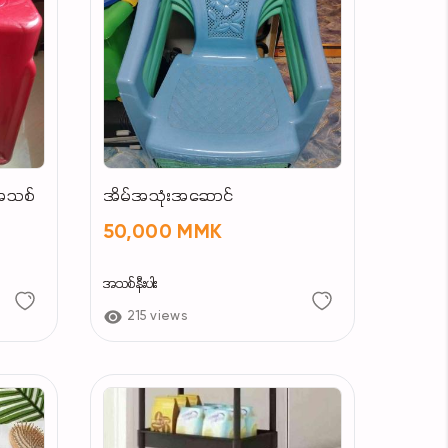
အသစ်
အိမ်အသုံးအဆောင်
50,000 MMK
အသစ်နီးပါး
215 views