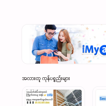
အလားတူ ကုန်ပစ္စည်းများ