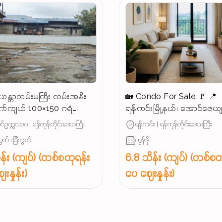
န္တာလမ်းမကြီး လမ်းအနီး
🏡 Condo For Sale 🚩 📍
က်ကျယ် 100×150 ဂရံ
ရန်ကင်းမြို့နယ်၊ အောင်ဇေယ
န်းသင့်မြေကွက်ရောင်းမည်
အနီး (နေရာကောင်း)
်ဥက္ကလာပ | ရန်ကုန်တိုင်းဒေသကြီး
ရန်ကင်း | ရန်ကုန်တိုင်းဒေသကြီး
ွက် ၊ ခြံကွက်
ကွန်ဒို
န်း (ကျပ်) (တစ်စတုရန်း
6.8 သိန်း (ကျပ်) (တစ်စတ
းနှုန်း)
ပေ ဈေးနှုန်း)