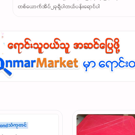
တစ်ယောက်အိပ်၂ခုရှိပါတယ်ပန်းရောင်ပါ