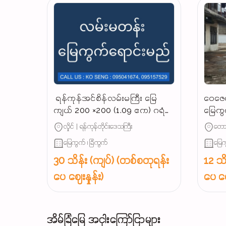
‌ ရန်ကုန်အင်စိန်လမ်းမကြီး မြေ
ဝေဇေယ
ကျယ် 200 ×200 (1.09 ဧက) ဂရံ
မြေကွ
နေရာကောင်မြေကွက် အရောင်း,‼️
လုပ်င
လှိုင် | ရန်ကုန်တိုင်းဒေသကြီး
တောင
မြေကွက် ၊ ခြံကွက်
မြေက
30 သိန်း (ကျပ်) (တစ်စတုရန်း
12 သိ
ပေ ဈေးနှုန်း)
ပေ ဈေ
အိမ်ခြံမြေ အငှါးကြော်ငြာများ