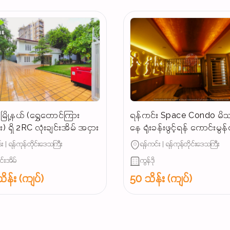
ြို့နယ် (ရွှေတောင်ကြား
ရန်ကင်း Space Condo မိသ
) ရှိ 2RC လုံးချင်းအိမ် အငှား
နေ ရုံးခန်းဖွင့်ရန် ကောင်းမွ
အခန်းအငှား
း | ရန်ကုန်တိုင်းဒေသကြီး
ရန်ကင်း | ရန်ကုန်တိုင်းဒေသကြီး
ျင်းအိမ်
ကွန်ဒို
ိန်း (ကျပ်)
50 သိန်း (ကျပ်)