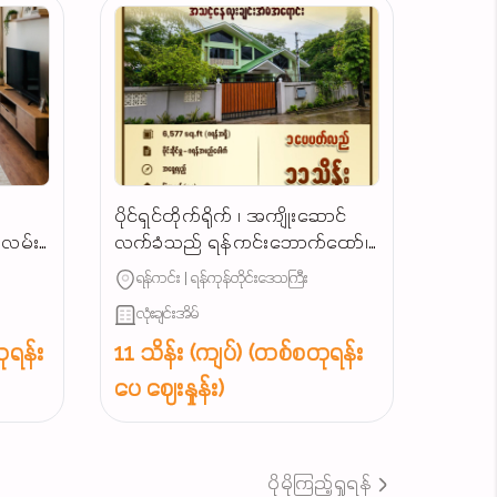
ပိုင်ရှင်တိုက်ရိုက် ၊ အကျိုးဆောင်
ျလမ်း
လက်ခံသည် ရန်ကင်းဘောက်ထော်၊
သာယာရွှေပြည်လမ်းမဂုတ်ကွက်၊
ရန်ကင်း | ရန်ကုန်တိုင်းဒေသကြီး
လုံးချင်းအရောင်း...
လုံးချင်းအိမ်
ုရန်း
11 သိန်း (ကျပ်) (တစ်စတုရန်း
ပေ ဈေးနှုန်း)
ပိုမိုကြည့်ရှုရန်