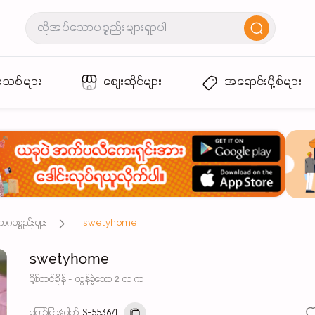
အသစ်များ
စျေးဆိုင်များ
အရောင်းပို့စ်များ
ဘောဂပစ္စည်းများ
swetyhome
swetyhome
ပို့စ်တင်ချိန် - လွန်ခဲ့သော 2 လ က
ကြော်ငြာနံပါတ်
S-553671