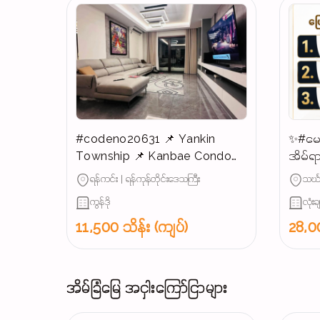
#codeno20631 📌 Yankin
✨#မေ
Township 📌 Kanbae Condo
အိမ်ရာ
for SALE 📣📣📣
ရောင်း
ရန်ကင်း | ရန်ကုန်တိုင်းဒေသကြီး
သင်္ဃ
ကွန်ဒို
လုံးခ
11,500 သိန်း (ကျပ်)
28,00
အိမ်ခြံမြေ အငှါးကြော်ငြာများ