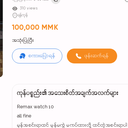
310 views
ရန်ကုန်
100,000 MMK
အသုံးပြုပြီး
စကားပြောရန်
ဖုန်းဆက်ရန်
ကုန်ပစ္စည်း၏ အသေးစိတ်အချက်အလက်များ
Remax watch 10
all fine
မှန်အစင်းရာထင် မှန်မကွဲ မကပ်ထားလို့ ထင်တဲ့အစင်းရာ