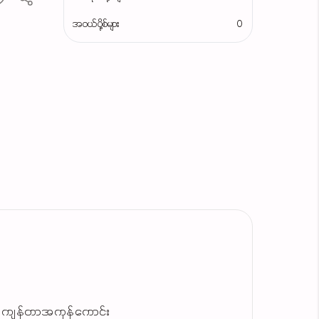
အဝယ်ပို့စ်များ
0
ပါ ကျန်တာအကုန်ကောင်း