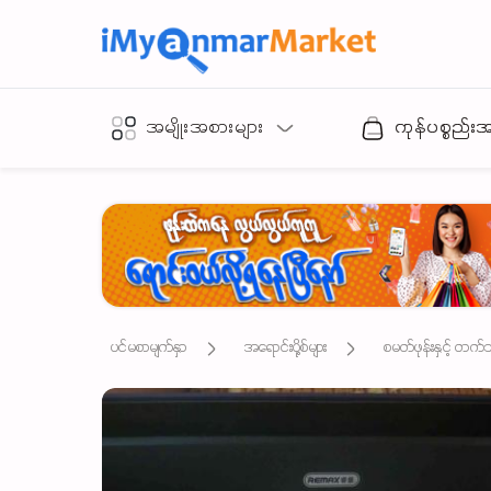
အမျိုးအစားများ
ကုန်ပစ္စည်း
ပင်မစာမျက်နှာ
အရောင်းပို့စ်များ
စမတ်ဖုန်းနှင့် တက