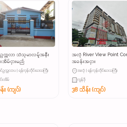
ဥက္ကလာ သံသုမာလမ်ူအနီး
အလုံ River View Point C
င်းအိမ်ငှားမည်
အခန်းအငှား
်ဥက္ကလာပ | ရန်ကုန်တိုင်းဒေသကြီး
အလုံ | ရန်ကုန်တိုင်းဒေသကြီး
ျင်းအိမ်
ကွန်ဒို
န်း (ကျပ်)
38 သိန်း (ကျပ်)