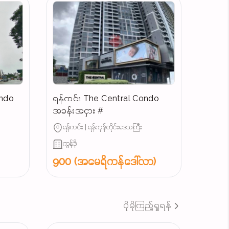
ondo
ရန်ကင်း The Central Condo
အခန်းအငှား #
ရန်ကင်း | ရန်ကုန်တိုင်းဒေသကြီး
ကွန်ဒို
900 (အမေရိကန်ဒေါ်လာ)
ပိုမိုကြည့်ရှုရန်