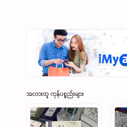
အလားတူ ကုန်ပစ္စည်းများ