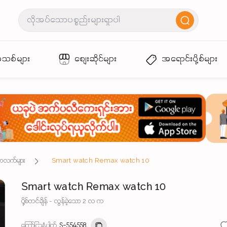
အသစ်များ
စျေးဆိုင်များ
အရောင်းပို့စ်များ
်ဘလက်များ
Smart watch Remax watch 10
Smart watch Remax watch 10
ပို့စ်တင်ချိန် - လွန်ခဲ့သော 2 လ က
ကြော်ငြာနံပါတ်
S-554558