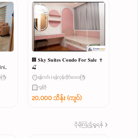
ယ
🏢 𝐒𝐤𝐲 𝐒𝐮𝐢𝐭𝐞𝐬 𝐂𝐨𝐧𝐝𝐨 𝐅𝐨𝐫 𝐒𝐚𝐥𝐞 🍷
🍒
ကြီး
ရန်ကင်း | ရန်ကုန်တိုင်းဒေသကြီး
...
ကွန်ဒို
20,000 သိန်း (ကျပ်)
ပိုမိုကြည့်ရှုရန်