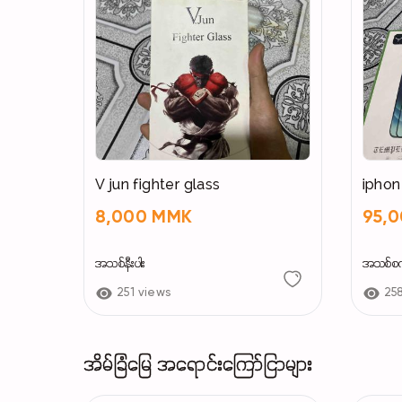
V jun fighter glass
8,000 MMK
95,
အသစ်နီးပါး
အသစ်စ
251 views
25
အိမ်ခြံမြေ အရောင်းကြော်ငြာများ