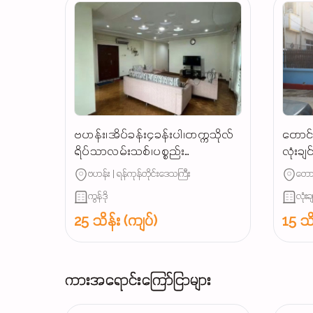
ဗဟန်း၊အိပ်ခန်း၄ခန်းပါ၊တက္ကသိုလ်
တောင်
ရိပ်သာလမ်းသစ်၊ပစ္စည်း
လုံးချ
စုံCondoအငှါးမို့၊စရန်ဦးသူရ👉☎️
ဗဟန်း | ရန်ကုန်တိုင်းဒေသကြီး
တောင
ကွန်ဒို
လုံးခ
25 သိန်း (ကျပ်)
15 သိ
ကားအရောင်းကြော်ငြာများ