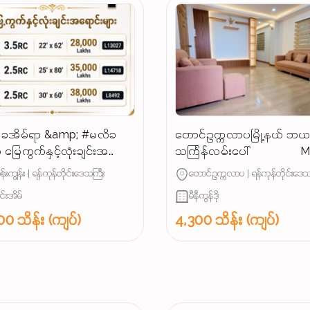
ခအိမ်ရာ &amp; #မလိခ
တောင်ဥက္ကလာပမြို့နယ် ဘ
 မြေကွက်နှင့်လုံးချင်းအ
သင်္ကြန်လမ်းပေါ် Mini
များ
Condo အရောင်း (𝐏𝐎𝐒𝐓 𝐍𝐎.291
န်းကျွန်း | ရန်ကုန်တိုင်းဒေသကြီး
တောင်ဥက္ကလာပ | ရန်ကုန်တိုင်းဒေသ
လို့ပြောပြီး မေးမြန်းပေးပါရန်)
ျင်းအိမ်
မီနီကွန်ဒို
0 သိန်း (ကျပ်)
4,300 သိန်း (ကျပ်)