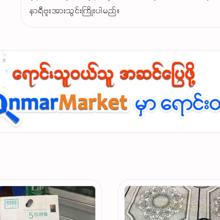
နာရီဗူးအားသွင်းကြိုးပါမည်။