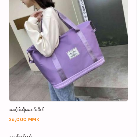
၁ဆင့်ပါခရီးဆောင်အိတ်
26,000 MMK
အသစ်စက်စက်