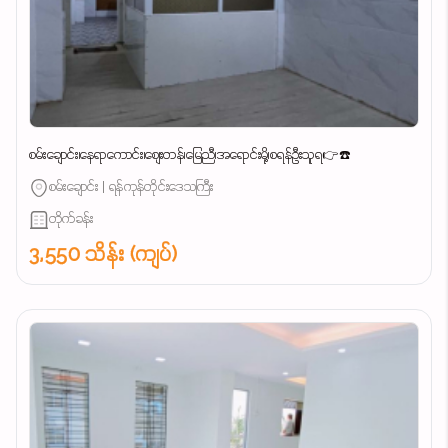
စမ်းချောင်း၊နေရာကောင်း၊စျေးတန်၊မြေညီ၊အရောင်းမို့၊စရန်ဦးသူရ👉☎️
စမ်းချောင်း | ရန်ကုန်တိုင်းဒေသကြီး
တိုက်ခန်း
3,550 သိန်း (ကျပ်)