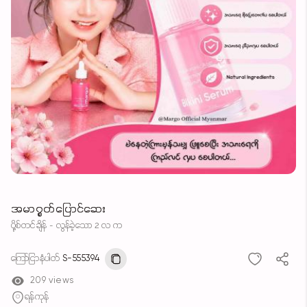
အမာ၇ွတ်ပြောင်ဆေး
ပို့စ်တင်ချိန် - လွန်ခဲ့သော 2 လ က
ကြော်ငြာနံပါတ်
S-555394
209 views
ရန်ကုန်