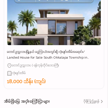
တောင်ဥက္ကလာပမြို့နယ် ​ငွေကြာယံအတွင်းရှိ လုံးချင်းအိမ်အ​ရောင်း/
Landed House for Sale South Okkalapa Township in
Yangon/
တောင်ဥက္ကလာပ | ရန်ကုန်တိုင်းဒေသကြီး
လုံးချင်းအိမ်
18,000 သိန်း (ကျပ်)
အိမ်ခြံမြေ အငှါးကြော်ငြာများ
ပိုမိုကြည့်ရှုရန်