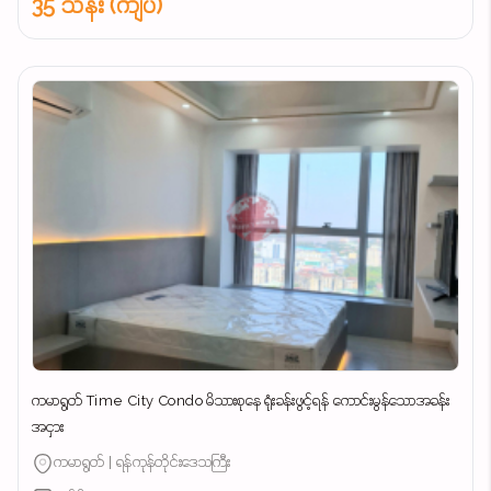
35 သိန်း (ကျပ်)
ကမာရွတ် Time City Condo မိသားစုနေ ရုံးခန်းဖွင့်ရန် ကောင်းမွန်သောအခန်း
အငှား
ကမာရွတ် | ရန်ကုန်တိုင်းဒေသကြီး