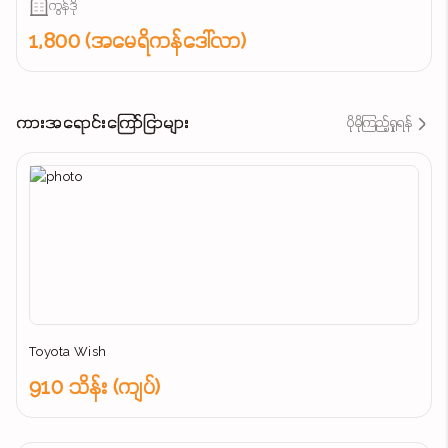
ကွန်ဒို
1,800 (အမေရိကန်ဒေါ်လာ)
ကားအရောင်းကြော်ငြာများ
ပိုမိုကြည့်ရှုရန်
Toyota Wish
910 သိန်း (ကျပ်)