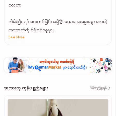
လေးက
လိမ်းပြီး ရင် စေးကပ်ခြင်း မရှိ👌 အေးအေးမွှေးမွှေး လေးနဲ့
အသားထဲကို စိမ့်ဝင်နေမှာ
See More
‌💘အမာရွတ်
💘အကြောပြတ်
💘ဖော်ကင်မဲ
💘ဂျိုင်းမဲ
💘ကြာဆူး စတာတွေကို ပုံမှန်လေး လိမ်းမယ်ဆိုရင် တ
ဖြေးဖြေးနဲ့ သက်သာစေမှာပါ
အလားတူ ကုန်ပစ္စည်းများ
ပိုမိုကြည့်ရှုရန်
အနံ့ဆိုးတွေကစ ကင်းဝေးစေသော
နော်viber09983522957