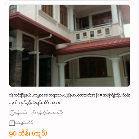
ရန်ကင်းမြို့နယ်_ကမ္ဘာအေးဘုရားလမ်း_မြန်မာပလာဇာတို့အနီး #အိမ်ကြီးကြီး_ခြံဝန်း
ကျယ်ကျယ်နှင့်လုံးချင်းအိမ်_အငှား...
ရန်ကင်း | ရန်ကုန်တိုင်းဒေသကြီး
လုံးချင်းအိမ်
90 သိန်း (ကျပ်)