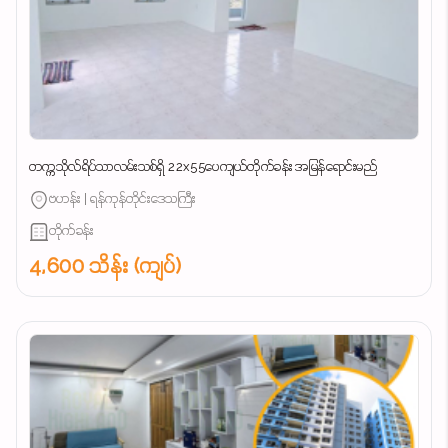
တက္ကသိုလ်ရိပ်သာလမ်းသစ်ရှိ 22x55ပေကျယ်တိုက်ခန်း အမြန်ရောင်းမည်
ဗဟန်း | ရန်ကုန်တိုင်းဒေသကြီး
တိုက်ခန်း
4,600 သိန်း (ကျပ်)