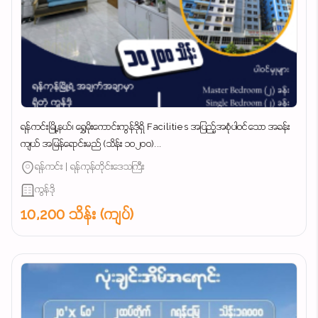
ရန်ကင်းမြို့နယ်၊ ရွှေမိုးကောင်းကွန်ဒိုရှိ Facilities အပြည့်အစုံပါဝင်သော အခန်း
ကျယ် အမြန်ရောင်းမည် (သိန်း ၁၀၂၀၀)...
ရန်ကင်း | ရန်ကုန်တိုင်းဒေသကြီး
ကွန်ဒို
10,200 သိန်း (ကျပ်)