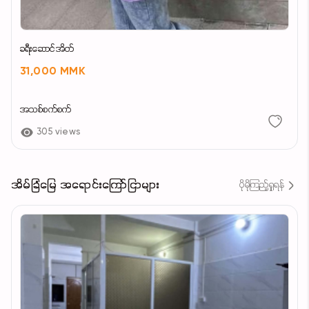
ခရီးဆောင်အိတ်
31,000 MMK
အသစ်စက်စက်
305 views
အိမ်ခြံမြေ အရောင်းကြော်ငြာများ
ပိုမိုကြည့်ရှုရန်