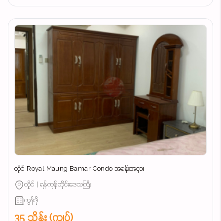
လှိုင် Royal Maung Bamar Condo အခန်းအငှား
လှိုင် | ရန်ကုန်တိုင်းဒေသကြီး
ကွန်ဒို
35 သိန်း (ကျပ်)