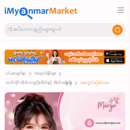
ပင်မစာမျက်နှာ
အရောင်းပို့စ်များ
လက်ကိုင်အိတ်၊ ကျောပိုးအိတ်နှင့် အိတ်အမျိုးမျိုး
အမာ၇ွတ်ပြောင်ဆေး