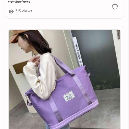
အသစ်စက်စက်
315 views