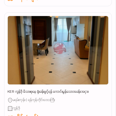
KER ကွန်ဒို မိသားစုနေ ရုံးခန်းဖွင့်ရန် ကောင်းမွန်သောအခန်းအငှား
မရမ်းကုန်း | ရန်ကုန်တိုင်းဒေသကြီး
ကွန်ဒို