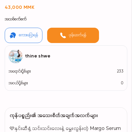
43,000 MMK
အသစ်စက်စက်
စကားပြောရန်
ဖုန်းဆက်ရန်
thine shwe
အရောင်းပို့စ်များ
233
အဝယ်ပို့စ်များ
0
ကုန်ပစ္စည်း၏ အသေးစိတ်အချက်အလက်များ
🩷နှင်းဆီနံ့ သင်းသင်းလေးနဲ့ မွှေးလွန်းတဲ့ Margo Serum