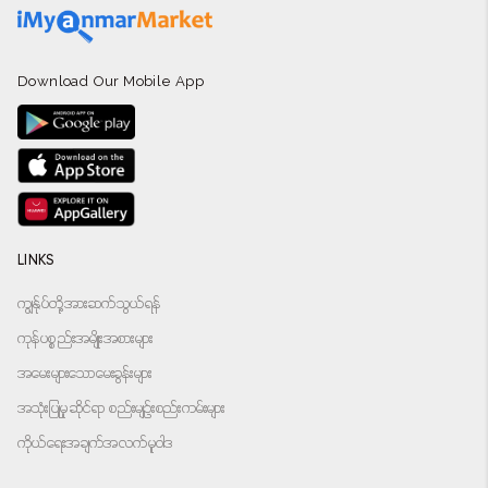
Download Our Mobile App
LINKS
ကျွန်ုပ်တို့အားဆက်သွယ်ရန်
ကုန်ပစ္စည်းအမျိုးအစားများ
အမေးများသောမေးခွန်းများ
အသုံးပြုမှုဆိုင်ရာ စည်းမျဉ်းစည်းကမ်းများ
ကိုယ်ရေးအချက်အလက်မူဝါဒ