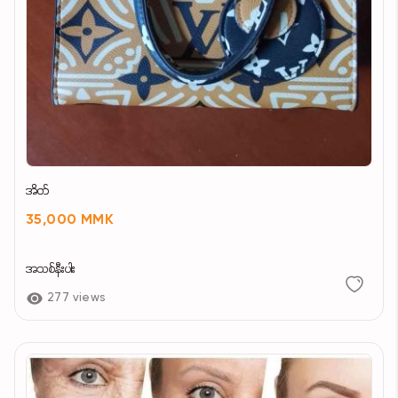
အိတ်
35,000 MMK
အသစ်နီးပါး
277 views