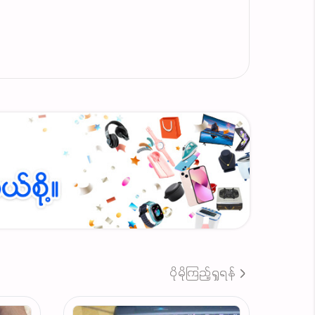
ြန်ခြောက်စေလို့ အလုပ်သွား၊ ကျောင်းသွားချိန်
ေနဲ့လည်း ပုံသွင်းနိုင်ပါတယ်။
ကျစေမယ့် လေစုခေါင်း ပါဝင်ပါတယ်။
 အိမ်မှာပဲဖြစ်ဖြစ်၊ ဆိုင်မှာပဲဖြစ်ဖြစ် သုံးဖို့ အ
ပိုမိုကြည့်ရှုရန်