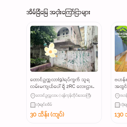
အိမ်ခြံမြေ အငှါးကြော်ငြာများ
တောင်ဥက္ကလာ(9)ရပ်ကွက် သူရ
ဗဟန်းမ
လမ်းမကျယ်ပေါ် ရှိ 2RC လေးဌားပါ
အတွင်း
မည် လူနေမလား / ရုံးခန်းဖွင့်ရင်
တောင်ဥက္ကလာပ | ရန်ကုန်တိုင်းဒေသကြီး
ဗဟန်
အဆင်ပြေ...
လုံးချင်းအိမ်
လုံးခ
30 သိန်း (ကျပ်)
130 သ