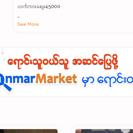
လက်ကားစျေး45000
See More
• ✅ Turbo Dry & Speed: လေအားပြင်းပြင်းနဲ့ ဆံပင်ကို အမ
တွေအတွက် အဆင်ပြေဆုံးပါ။
• ✅ Strong Cool Mode: ဆံသားမပျက်စီးအောင် အေးမြတဲ့လ
• ✅ Concentrator Nozzle: ဆံပင်ပုံသွင်းရာမှာ ပိုမိုတိ
• ✅ Durable Design: အကြမ်းခံပြီး လက်ကိုင်ရတာ ကျစ်လျစ်လို့
ရှယ်ပဲဗျာ။ph09983522957
Crd