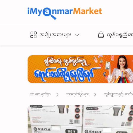
အမျိုးအစားများ
ကုန်ပစ္စည်း
ပင်မစာမျက်နှာ
အရောင်းပို့စ်များ
ကွန်ပျူတာနှင့် ဆက်စ