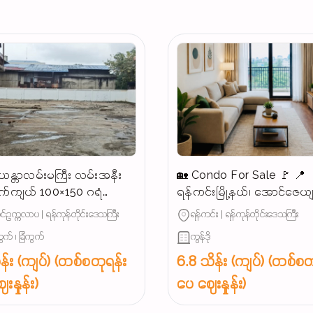
န္တာလမ်းမကြီး လမ်းအနီး
🏡 Condo For Sale 🚩 📍
က်ကျယ် 100×150 ဂရံ
ရန်ကင်းမြို့နယ်၊ အောင်ဇေယ
န်းသင့်မြေကွက်ရောင်းမည်
အနီး (နေရာကောင်း)
်ဥက္ကလာပ | ရန်ကုန်တိုင်းဒေသကြီး
ရန်ကင်း | ရန်ကုန်တိုင်းဒေသကြီး
ွက် ၊ ခြံကွက်
ကွန်ဒို
န်း (ကျပ်) (တစ်စတုရန်း
6.8 သိန်း (ကျပ်) (တစ်စတ
းနှုန်း)
ပေ ဈေးနှုန်း)