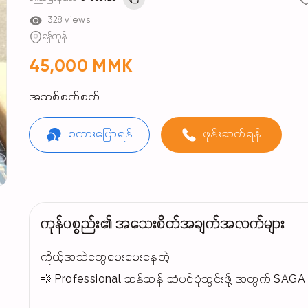
328 views
ရန်ကုန်
45,000 MMK
အသစ်စက်စက်
စကားပြောရန်
ဖုန်းဆက်ရန်
ကုန်ပစ္စည်း၏ အသေးစိတ်အချက်အလက်များ
ကိုယ့်အသဲတွေမေးမေးနေတဲ့
💨 Professional ဆန်ဆန် ဆံပင်ပုံသွင်းဖို့ အတွက် SAGA