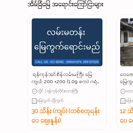
အိမ်ခြံမြေ အရောင်းကြော်ငြာများ
‌ ရန်ကုန်အင်စိန်လမ်းမကြီး မြေ
ဝေဇေယ
ကျယ် 200 ×200 (1.09 ဧက) ဂရံ
မြေကွ
နေရာကောင်မြေကွက် အရောင်း,‼️
လုပ်င
လှိုင် | ရန်ကုန်တိုင်းဒေသကြီး
တောင
မြေကွက် ၊ ခြံကွက်
မြေက
30 သိန်း (ကျပ်) (တစ်စတုရန်း
12 သိ
ပေ ဈေးနှုန်း)
ပေ ဈေ