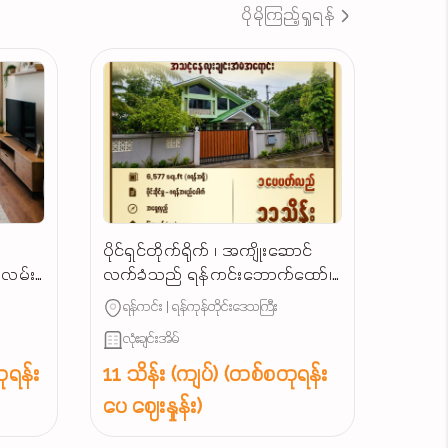
ပိုမိုကြည့်ရှုရန်
ပိုင်ရှင်တိုက်ရိုက် ၊ အကျိုးဆောင်
ျလမ်း
လက်ခံသည် ရန်ကင်းဘောက်ထော်၊
သာယာရွှေပြည်လမ်းမဂုတ်ကွက်၊
ရန်ကင်း | ရန်ကုန်တိုင်းဒေသကြီး
လုံးချင်းအရောင်း...
လုံးချင်းအိမ်
ုရန်း
11 သိန်း (ကျပ်) (တစ်စတုရန်း
ပေ ဈေးနှုန်း)