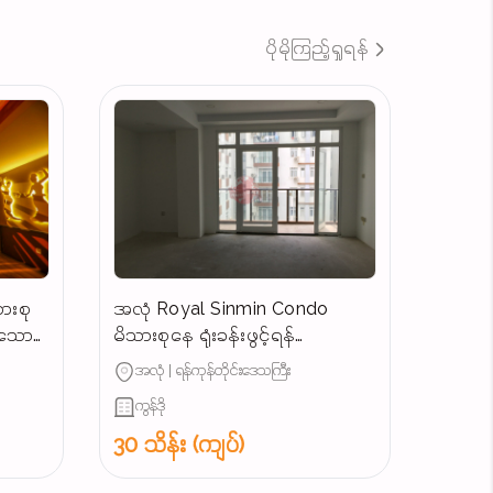
ပိုမိုကြည့်ရှုရန်
ားစု
အလုံ Royal Sinmin Condo
န်သော
မိသားစုနေ ရုံးခန်းဖွင့်ရန်
ကောင်းမွန်သောအခန်းအငှား
အလုံ | ရန်ကုန်တိုင်းဒေသကြီး
ကွန်ဒို
30 သိန်း (ကျပ်)