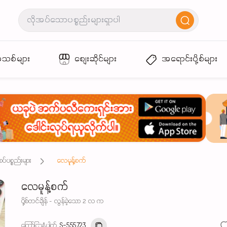
အသစ်များ
စျေးဆိုင်များ
အရောင်းပို့စ်များ
ပ်ပစ္စည်းများ
လေမူန့်စက်
လေမူန့်စက်
ပို့စ်တင်ချိန် - လွန်ခဲ့သော 2 လ က
ကြော်ငြာနံပါတ်
S-555723