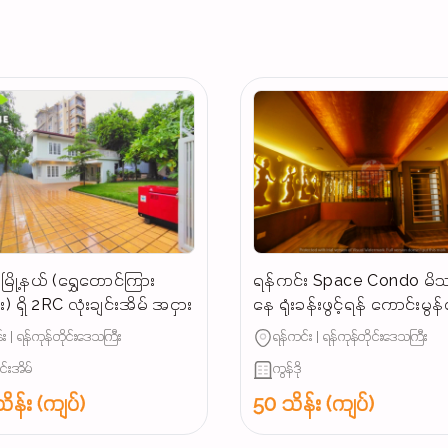
ြို့နယ် (ရွှေတောင်ကြား
ရန်ကင်း Space Condo မိသ
) ရှိ 2RC လုံးချင်းအိမ် အငှား
နေ ရုံးခန်းဖွင့်ရန် ကောင်းမွ
အခန်းအငှား
း | ရန်ကုန်တိုင်းဒေသကြီး
ရန်ကင်း | ရန်ကုန်တိုင်းဒေသကြီး
ျင်းအိမ်
ကွန်ဒို
ိန်း (ကျပ်)
50 သိန်း (ကျပ်)