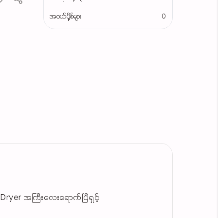
အဝယ်ပို့စ်များ
0
 Dryer အကြီးလေးရောက်ပြီရှင့်