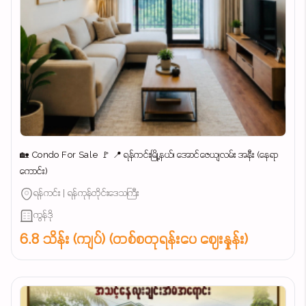
🏡 Condo For Sale 🚩 📍 ရန်ကင်းမြို့နယ်၊ အောင်ဇေယျလမ်း အနီး (နေရာ
ကောင်း)
ရန်ကင်း | ရန်ကုန်တိုင်းဒေသကြီး
ကွန်ဒို
6.8 သိန်း (ကျပ်) (တစ်စတုရန်းပေ ဈေးနှုန်း)