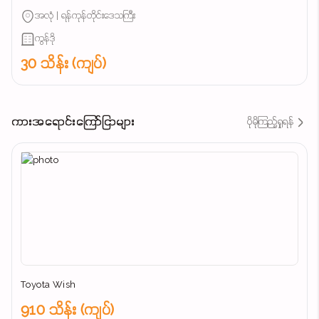
အလုံ | ရန်ကုန်တိုင်းဒေသကြီး
ကွန်ဒို
30 သိန်း (ကျပ်)
ကားအရောင်းကြော်ငြာများ
ပိုမိုကြည့်ရှုရန်
Toyota Wish
910 သိန်း (ကျပ်)