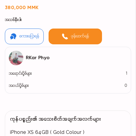
380,000 MMK
အသစ်နီးပါး
စကားပြောရန်
ဖုန်းဆက်ရန်
RKar Phyo
အရောင်းပို့စ်များ
1
အဝယ်ပို့စ်များ
0
ကုန်ပစ္စည်း၏ အသေးစိတ်အချက်အလက်များ
iPhone XS 64GB ( Gold Colour )