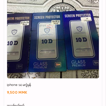
iphone 14 မကွဲမှန်
9,500 MMK
အသစ်စက်စက်