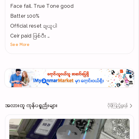
Face fail. True Tone good
Batter 100%
Official reset ချယူပါ
Ceir paid ဖြစ်ပီး
See More
All fine no error
အလုံး အရမ်းသန့်
အလားတူ ကုန်ပစ္စည်းများ
ပိုမိုကြည့်ရှုရန်