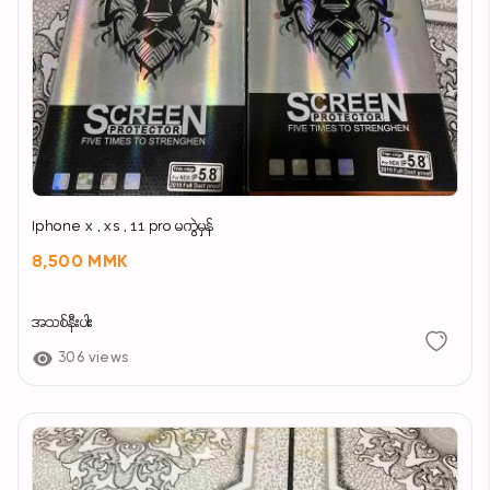
Iphone x , xs , 11 pro မကွဲမှန်
8,500 MMK
အသစ်နီးပါး
306 views