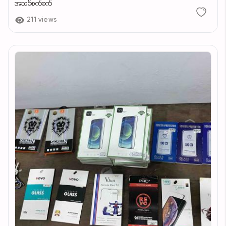
အသစ်စက်စက်
211 views