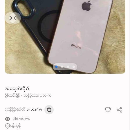
Next
Previous
အရောင်းပိုစ်
ပို့စ်တင်ချိန် - လွန်ခဲ့သော 1 လ က
ကြော်ငြာနံပါတ်
S-562474
316 views
ရန်ကုန်