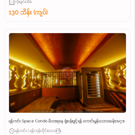
လုံးချင်းအိမ်
130 သိန်း (ကျပ်)
ရန်ကင်း Space Condo မိသားစုနေ ရုံးခန်းဖွင့်ရန် ကောင်းမွန်သောအခန်းအငှား
ရန်ကင်း | ရန်ကုန်တိုင်းဒေသကြီး