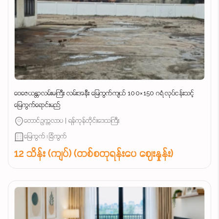
ဝေဇေယန္တာလမ်းမကြီး လမ်းအနီး မြေကွက်ကျယ် 100×150 ဂရံ လုပ်ငန်းသင့်
မြေကွက်ရောင်းမည်
တောင်ဥက္ကလာပ | ရန်ကုန်တိုင်းဒေသကြီး
မြေကွက် ၊ ခြံကွက်
12 သိန်း (ကျပ်) (တစ်စတုရန်းပေ ဈေးနှုန်း)