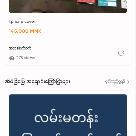
I phone cover
145,000 MMK
အသစ်စက်စက်
275 views
အိမ်ခြံမြေ အရောင်းကြော်ငြာများ
ပိုမိုကြည့်ရှုရန်