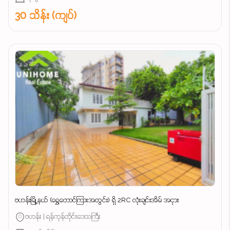
30 သိန်း (ကျပ်)
ဗဟန်းမြို့နယ် (ရွှေတောင်ကြားအတွင်း) ရှိ 2RC လုံးချင်းအိမ် အငှား
ဗဟန်း | ရန်ကုန်တိုင်းဒေသကြီး