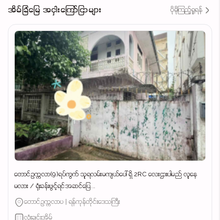
အိမ်ခြံမြေ အငှါးကြော်ငြာများ
ပိုမိုကြည့်ရှုရန်
တောင်ဥက္ကလာ(9)ရပ်ကွက် သူရလမ်းမကျယ်ပေါ် ရှိ 2RC လေးဌားပါမည် လူနေ
မလား / ရုံးခန်းဖွင့်ရင်အဆင်ပြေ...
တောင်ဥက္ကလာပ | ရန်ကုန်တိုင်းဒေသကြီး
လုံးချင်းအိမ်