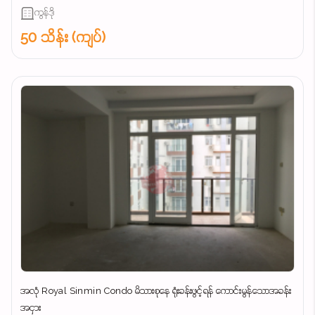
ကွန်ဒို
50 သိန်း (ကျပ်)
အလုံ Royal Sinmin Condo မိသားစုနေ ရုံးခန်းဖွင့်ရန် ကောင်းမွန်သောအခန်း
အငှား