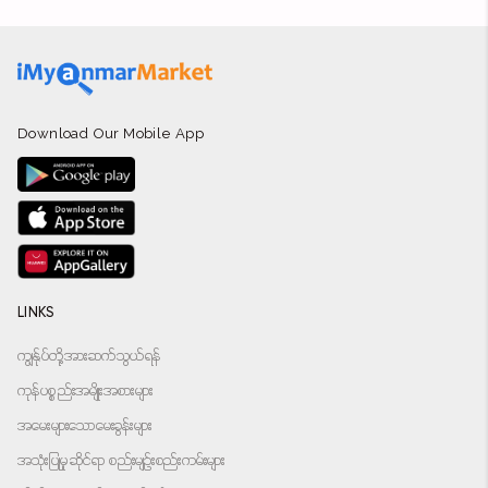
Download Our Mobile App
LINKS
ကျွန်ုပ်တို့အားဆက်သွယ်ရန်
ကုန်ပစ္စည်းအမျိုးအစားများ
အမေးများသောမေးခွန်းများ
အသုံးပြုမှုဆိုင်ရာ စည်းမျဉ်းစည်းကမ်းများ