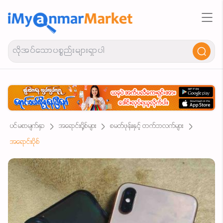
ပင်မစာမျက်နှာ
အရောင်းပို့စ်များ
စမတ်ဖုန်းနှင့် တက်ဘလက်များ
အရောင်းပိုစ်