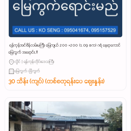
‌ ရန်ကုန်အင်စိန်လမ်းမကြီး မြေကျယ် 200 ×200 (1.09 ဧက) ဂရံ နေရာကောင်
မြေကွက် အရောင်း,‼️
လှိုင် | ရန်ကုန်တိုင်းဒေသကြီး
မြေကွက် ၊ ခြံကွက်
30 သိန်း (ကျပ်) (တစ်စတုရန်းပေ ဈေးနှုန်း)