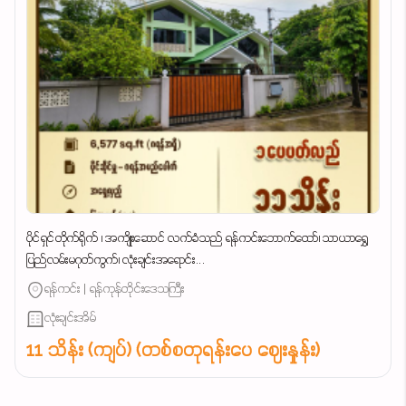
ပိုင်ရှင်တိုက်ရိုက် ၊ အကျိုးဆောင် လက်ခံသည် ရန်ကင်းဘောက်ထော်၊ သာယာရွှေ
ပြည်လမ်းမဂုတ်ကွက်၊ လုံးချင်းအရောင်း...
ရန်ကင်း | ရန်ကုန်တိုင်းဒေသကြီး
လုံးချင်းအိမ်
11 သိန်း (ကျပ်) (တစ်စတုရန်းပေ ဈေးနှုန်း)