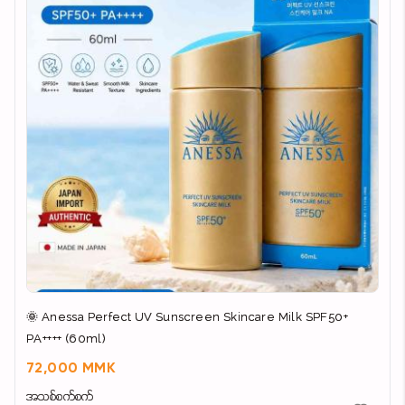
🌞 Anessa Perfect UV Sunscreen Skincare Milk SPF50+
PA++++ (60ml)
72,000 MMK
အသစ်စက်စက်