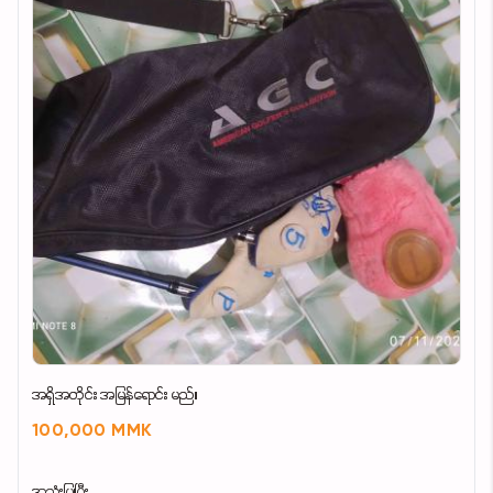
အရှိအတိုင်း အမြန်ရောင်း မည်။
100,000 MMK
အသုံးပြုပြီး