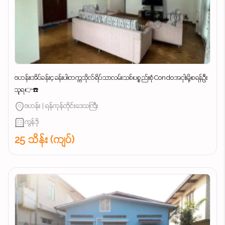
ဗဟန်း၊အိပ်ခန်း၄ခန်းပါ၊တက္ကသိုလ်ရိပ်သာလမ်းသစ်၊ပစ္စည်းစုံCondoအငှါးမို့၊စရန်ဦး
သူရ👉☎️
ဗဟန်း | ရန်ကုန်တိုင်းဒေသကြီး
ကွန်ဒို
25 သိန်း (ကျပ်)