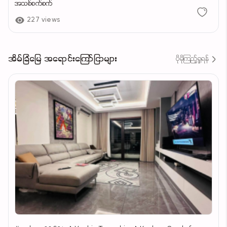
အသစ်စက်စက်
227 views
အိမ်ခြံမြေ အရောင်းကြော်ငြာများ
ပိုမိုကြည့်ရှုရန်