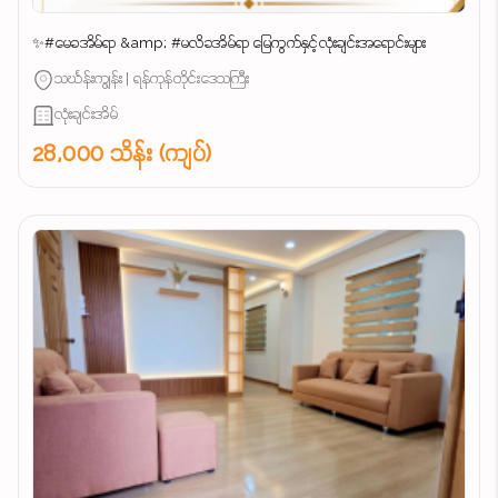
✨#မေခအိမ်ရာ &amp; #မလိခအိမ်ရာ မြေကွက်နှင့်လုံးချင်းအရောင်းများ
သင်္ဃန်းကျွန်း | ရန်ကုန်တိုင်းဒေသကြီး
လုံးချင်းအိမ်
28,000 သိန်း (ကျပ်)