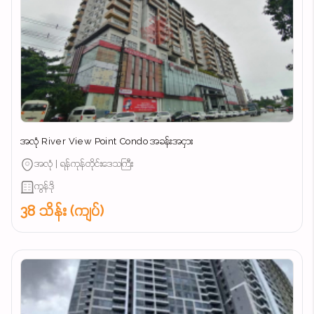
အလုံ River View Point Condo အခန်းအငှား
အလုံ | ရန်ကုန်တိုင်းဒေသကြီး
ကွန်ဒို
38 သိန်း (ကျပ်)