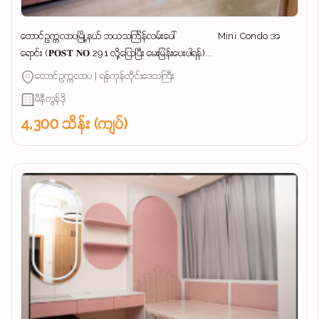
တောင်ဥက္ကလာပမြို့နယ် ဘယသင်္ကြန်လမ်းပေါ် Mini Condo အ
ရောင်း (𝐏𝐎𝐒𝐓 𝐍𝐎.291 လို့ပြောပြီး မေးမြန်းပေးပါရန်)...
တောင်ဥက္ကလာပ | ရန်ကုန်တိုင်းဒေသကြီး
မီနီကွန်ဒို
4,300 သိန်း (ကျပ်)