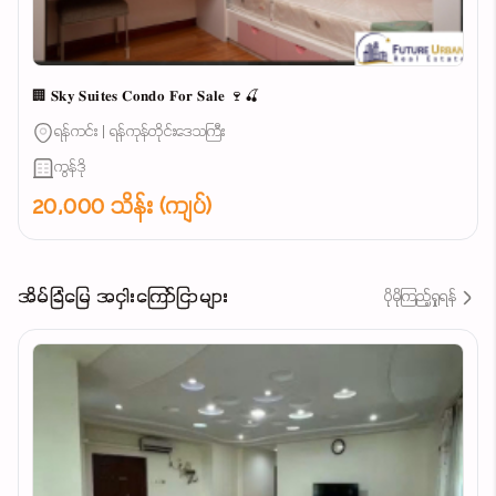
🏢 𝐒𝐤𝐲 𝐒𝐮𝐢𝐭𝐞𝐬 𝐂𝐨𝐧𝐝𝐨 𝐅𝐨𝐫 𝐒𝐚𝐥𝐞 🍷🍒
ရန်ကင်း | ရန်ကုန်တိုင်းဒေသကြီး
ကွန်ဒို
20,000 သိန်း (ကျပ်)
အိမ်ခြံမြေ အငှါးကြော်ငြာများ
ပိုမိုကြည့်ရှုရန်