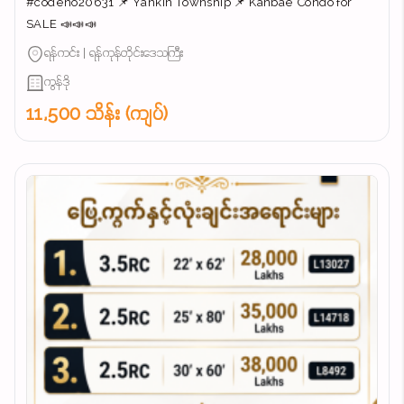
#codeno20631 📌 Yankin Township 📌 Kanbae Condo for
SALE 📣📣📣
ရန်ကင်း | ရန်ကုန်တိုင်းဒေသကြီး
ကွန်ဒို
11,500 သိန်း (ကျပ်)