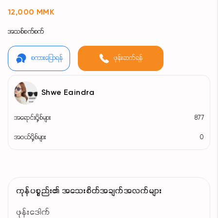
12,000 MMK
အသစ်စက်စက်
စကားပြောရန်
ဖုန်းဆက်ရန်
Shwe Eaindra
အရောင်းပို့စ်များ
877
အဝယ်ပို့စ်များ
0
ကုန်ပစ္စည်း၏ အသေးစိတ်အချက်အလက်များ
ဖုန်းဒေါက်