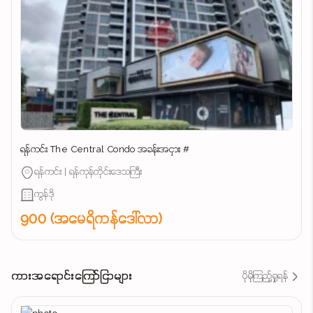
ရန်ကင်း The Central Condo အခန်းအငှား #
ရန်ကင်း | ရန်ကုန်တိုင်းဒေသကြီး
ကွန်ဒို
900 (အမေရိကန်ဒေါ်လာ)
ကားအရောင်းကြော်ငြာများ
ပိုမိုကြည့်ရှုရန်