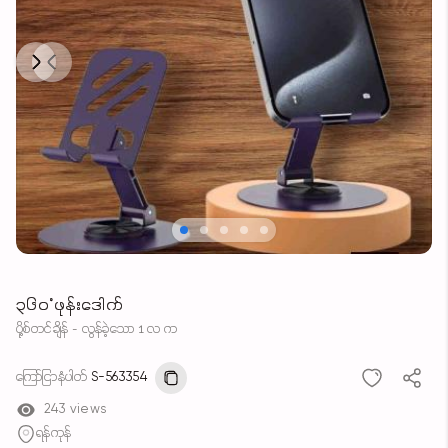
Next
Previous
၃၆၀°ဖုန်းဒေါက်
ပို့စ်တင်ချိန် - လွန်ခဲ့သော 1 လ က
ကြော်ငြာနံပါတ်
S-563354
243 views
ရန်ကုန်