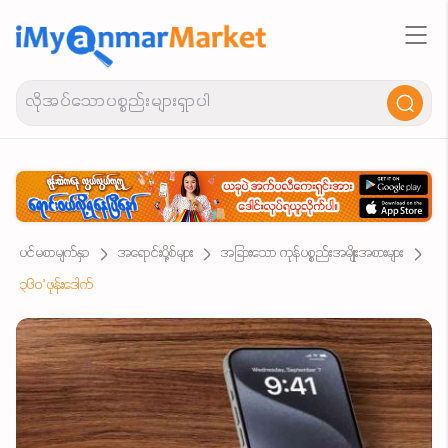
ပင်မစာမျက်နှာ
အရောင်းပို့စ်များ
အခြားသော ကုန်ပစ္စည်းအမျိုးအစားများ
၃၆၀°ဖုန်းဒေါက်