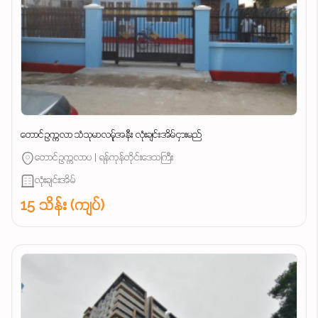
တောင်ဥက္ကလာ သံသုမာလမ်ူအနီး လုံးချင်းအိမ်ငှားမည်
တောင်ဥက္ကလာပ | ရန်ကုန်တိုင်းဒေသကြီး
လုံးချင်းအိမ်
15 သိန်း (ကျပ်)