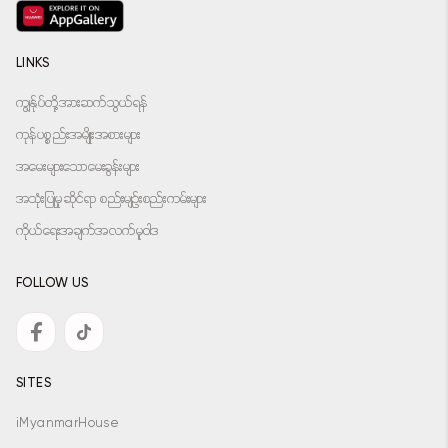
LINKS
ကျွန်ုပ်တို့အားဆက်သွယ်ရန်
ကုန်ပစ္စည်းအမျိုးအစားများ
အမေးများသောမေးခွန်းများ
အသုံးပြုမှုဆိုင်ရာ စည်းမျဉ်းစည်းကမ်းများ
ကိုယ်ရေးအချက်အလက်မူဝါဒ
FOLLOW US
SITES
iMyanmarHouse