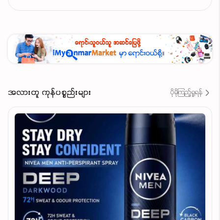
အလားတူ ကုန်ပစ္စည်းများ
ပိုမိုကြည့်ရှုရန်