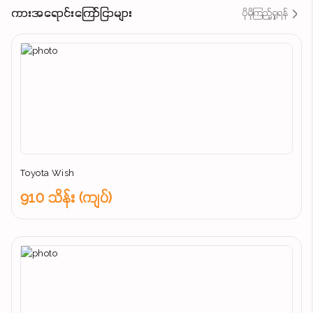
ကားအရောင်းကြော်ငြာများ
ပိုမိုကြည့်ရှုရန်
Toyota Wish
910 သိန်း (ကျပ်)