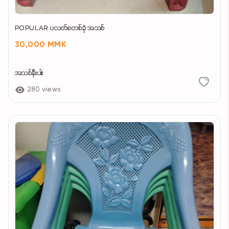
POPULAR ပလတ်စတစ်ခုံ အသစ်
30,000 MMK
အသစ်နီးပါး
280 views