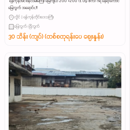
‌ ရန်ကုန်အင်စိန်လမ်းမကြီး မြေကျယ် 200 ×200 (1.09 ဧက) ဂရံ နေရာကောင်
မြေကွက် အရောင်း,‼️
လှိုင် | ရန်ကုန်တိုင်းဒေသကြီး
မြေကွက် ၊ ခြံကွက်
30 သိန်း (ကျပ်) (တစ်စတုရန်းပေ ဈေးနှုန်း)