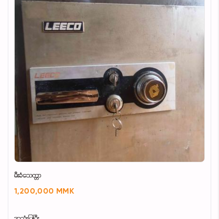
မီးခံသေတ္တာ
1,200,000 MMK
အသုံးပြုပြီး