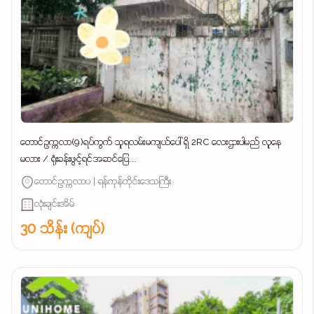
တောင်ဥက္ကလာ(9)ရပ်ကွက် သူရလမ်းမကျယ်ပေါ် ရှိ 2RC လေးဌားပါမည် လူနေ
မလား / ရုံးခန်းဖွင့်ရင်အဆင်ပြေ...
တောင်ဥက္ကလာပ | ရန်ကုန်တိုင်းဒေသကြီး
လုံးချင်းအိမ်
30 သိန်း (ကျပ်)