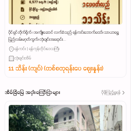
ပိုင်ရှင်တိုက်ရိုက် ၊ အကျိုးဆောင် လက်ခံသည် ရန်ကင်းဘောက်ထော်၊ သာယာရွှေ
ပြည်လမ်းမဂုတ်ကွက်၊ လုံးချင်းအရောင်း...
ရန်ကင်း | ရန်ကုန်တိုင်းဒေသကြီး
လုံးချင်းအိမ်
11 သိန်း (ကျပ်) (တစ်စတုရန်းပေ ဈေးနှုန်း)
အိမ်ခြံမြေ အငှါးကြော်ငြာများ
ပိုမိုကြည့်ရှုရန်