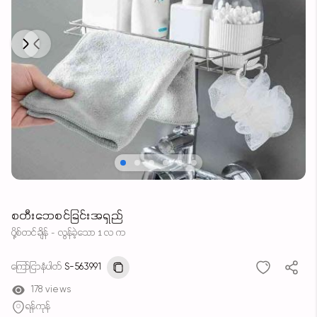
Next
Previous
စတီးဘေစင်ခြင်းအရှည်
ပို့စ်တင်ချိန် - လွန်ခဲ့သော 1 လ က
ကြော်ငြာနံပါတ်
S-563991
178 views
ရန်ကုန်