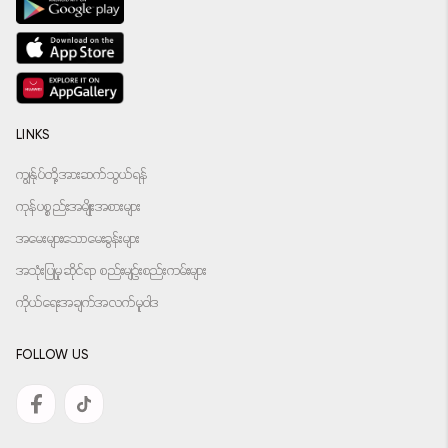
LINKS
ကျွန်ုပ်တို့အားဆက်သွယ်ရန်
ကုန်ပစ္စည်းအမျိုးအစားများ
အမေးများသောမေးခွန်းများ
အသုံးပြုမှုဆိုင်ရာ စည်းမျဉ်းစည်းကမ်းများ
ကိုယ်ရေးအချက်အလက်မူဝါဒ
FOLLOW US