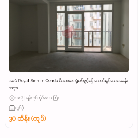
အလုံ Royal Sinmin Condo မိသားစုနေ ရုံးခန်းဖွင့်ရန် ကောင်းမွန်သောအခန်း
အငှား
အလုံ | ရန်ကုန်တိုင်းဒေသကြီး
ကွန်ဒို
30 သိန်း (ကျပ်)