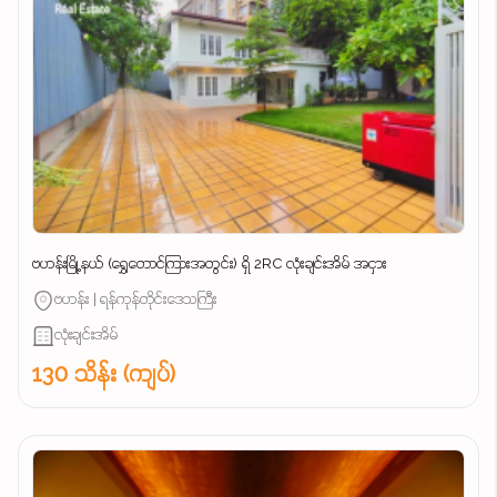
ဗဟန်းမြို့နယ် (ရွှေတောင်ကြားအတွင်း) ရှိ 2RC လုံးချင်းအိမ် အငှား
ဗဟန်း | ရန်ကုန်တိုင်းဒေသကြီး
လုံးချင်းအိမ်
130 သိန်း (ကျပ်)