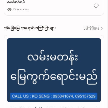
အသစ်စက်စက်
224 views
အိမ်ခြံမြေ အရောင်းကြော်ငြာများ
ပိုမိုကြည့်ရှုရန်