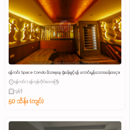
ရန်ကင်း Space Condo မိသားစုနေ ရုံးခန်းဖွင့်ရန် ကောင်းမွန်သောအခန်းအငှား
ရန်ကင်း | ရန်ကုန်တိုင်းဒေသကြီး
ကွန်ဒို
50 သိန်း (ကျပ်)