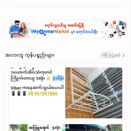
အလားတူ ကုန်ပစ္စည်းများ
ပိုမိုကြည့်ရှုရန်