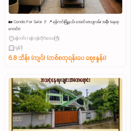
🏡 Condo For Sale 🚩 📍 ရန်ကင်းမြို့နယ်၊ အောင်ဇေယျလမ်း အနီး (နေရာ
ကောင်း)
ရန်ကင်း | ရန်ကုန်တိုင်းဒေသကြီး
ကွန်ဒို
6.8 သိန်း (ကျပ်) (တစ်စတုရန်းပေ ဈေးနှုန်း)