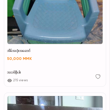
အိမ်အသုံးအဆောင်
50,000 MMK
အသစ်နီးပါး
215 views