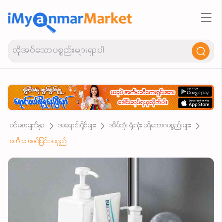
ပင်မစာမျက်နှာ
အရောင်းပို့စ်များ
အိမ်သုံး ရုံးသုံး ပရိဘောဂပစ္စည်းများ
စတီးဘေစင်ခြင်းအရှည်