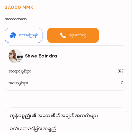
27,000 MMK
အသစ်စက်စက်
စကားပြောရန်
ဖုန်းဆက်ရန်
Shwe Eaindra
အရောင်းပို့စ်များ
877
အဝယ်ပို့စ်များ
0
ကုန်ပစ္စည်း၏ အသေးစိတ်အချက်အလက်များ
စတီးဘေစင်ခြင်းအရှည်