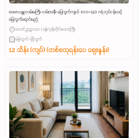
ဝေဇေယန္တာလမ်းမကြီး လမ်းအနီး မြေကွက်ကျယ် 100×150 ဂရံ လုပ်ငန်းသင့်
မြေကွက်ရောင်းမည်
တောင်ဥက္ကလာပ | ရန်ကုန်တိုင်းဒေသကြီး
မြေကွက် ၊ ခြံကွက်
12 သိန်း (ကျပ်) (တစ်စတုရန်းပေ ဈေးနှုန်း)