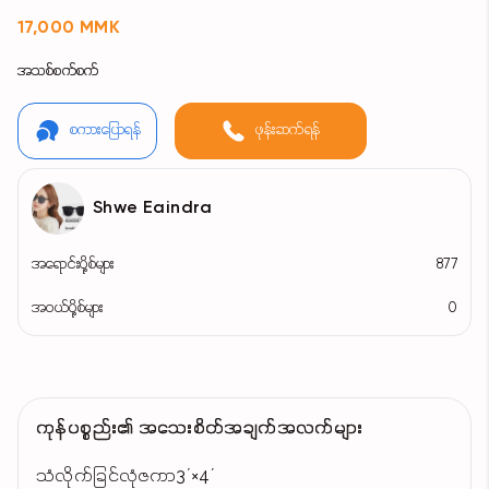
17,000 MMK
အသစ်စက်စက်
စကားပြောရန်
ဖုန်းဆက်ရန်
Shwe Eaindra
အရောင်းပို့စ်များ
877
အဝယ်ပို့စ်များ
0
ကုန်ပစ္စည်း၏ အသေးစိတ်အချက်အလက်များ
သံလိုက်ခြင်လုံဇကာ3´×4´