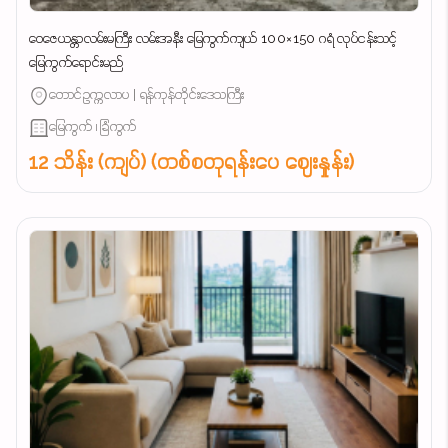
ဝေဇေယန္တာလမ်းမကြီး လမ်းအနီး မြေကွက်ကျယ် 100×150 ဂရံ လုပ်ငန်းသင့်
မြေကွက်ရောင်းမည်
တောင်ဥက္ကလာပ | ရန်ကုန်တိုင်းဒေသကြီး
မြေကွက် ၊ ခြံကွက်
12 သိန်း (ကျပ်) (တစ်စတုရန်းပေ ဈေးနှုန်း)