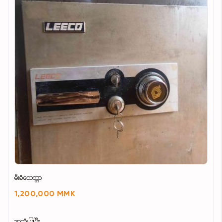
မီးခံသေတ္တာ
1,200,000 MMK
အသုံးပြုပြီး