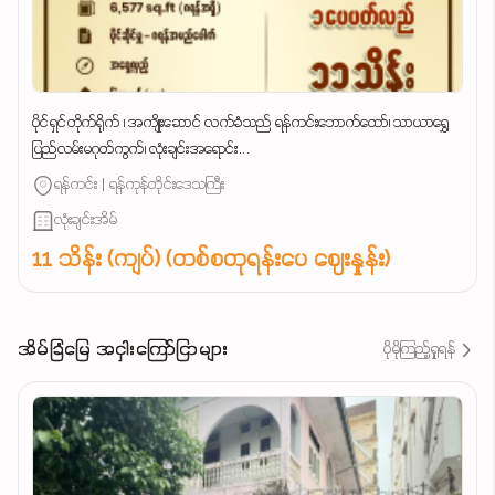
ပိုင်ရှင်တိုက်ရိုက် ၊ အကျိုးဆောင် လက်ခံသည် ရန်ကင်းဘောက်ထော်၊ သာယာရွှေ
ပြည်လမ်းမဂုတ်ကွက်၊ လုံးချင်းအရောင်း...
ရန်ကင်း | ရန်ကုန်တိုင်းဒေသကြီး
လုံးချင်းအိမ်
11 သိန်း (ကျပ်) (တစ်စတုရန်းပေ ဈေးနှုန်း)
အိမ်ခြံမြေ အငှါးကြော်ငြာများ
ပိုမိုကြည့်ရှုရန်