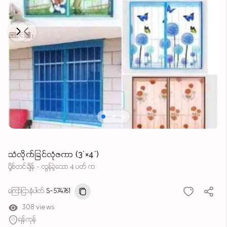
Next
Previous
သံလိုက်ခြင်လုံဇကာ (3´×4´)
ပို့စ်တင်ချိန် - လွန်ခဲ့သော 4 ပတ် က
ကြော်ငြာနံပါတ်
S-574761
308 views
ရန်ကုန်