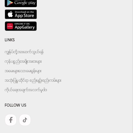
LINKS
ကျွန်ုပ်တို့အားဆက်သွယ်ရန်
ကုန်ပစ္စည်းအမျိုးအစားများ
အမေးများသောမေးခွန်းများ
အသုံးပြုမှုဆိုင်ရာ စည်းမျဉ်းစည်းကမ်းများ
ကိုယ်ရေးအချက်အလက်မူဝါဒ
FOLLOW US