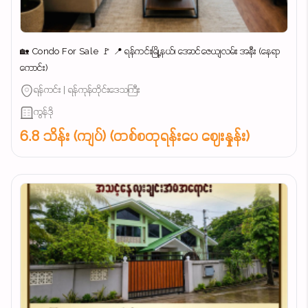
🏡 Condo For Sale 🚩 📍 ရန်ကင်းမြို့နယ်၊ အောင်ဇေယျလမ်း အနီး (နေရာ
ကောင်း)
ရန်ကင်း | ရန်ကုန်တိုင်းဒေသကြီး
ကွန်ဒို
6.8 သိန်း (ကျပ်) (တစ်စတုရန်းပေ ဈေးနှုန်း)