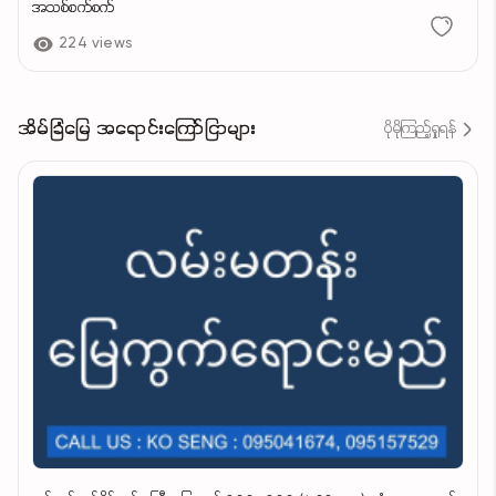
အသစ်စက်စက်
224 views
အိမ်ခြံမြေ အရောင်းကြော်ငြာများ
ပိုမိုကြည့်ရှုရန်