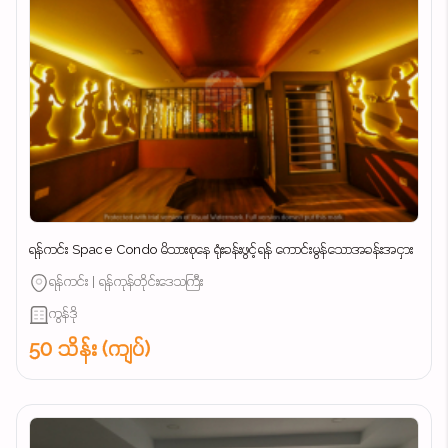
ရန်ကင်း Space Condo မိသားစုနေ ရုံးခန်းဖွင့်ရန် ကောင်းမွန်သောအခန်းအငှား
ရန်ကင်း | ရန်ကုန်တိုင်းဒေသကြီး
ကွန်ဒို
50 သိန်း (ကျပ်)