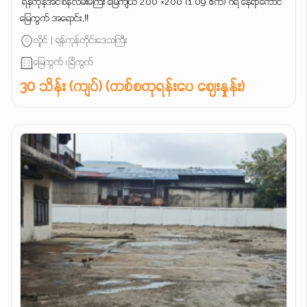
‌ ရန်ကုန်အင်စိန်လမ်းမကြီး မြေကျယ် 200 ×200 (1.09 ဧက) ဂရံ နေရာကောင်
မြေကွက် အရောင်း,‼️
လှိုင် | ရန်ကုန်တိုင်းဒေသကြီး
မြေကွက် ၊ ခြံကွက်
30 သိန်း (ကျပ်) (တစ်စတုရန်းပေ ဈေးနှုန်း)