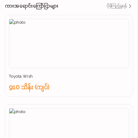
ကားအရောင်းကြော်ငြာများ
ပိုမိုကြည့်ရှုရန်
Toyota Wish
910 သိန်း (ကျပ်)