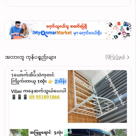
အလားတူ ကုန်ပစ္စည်းများ
ပိုမိုကြည့်ရှုရန်