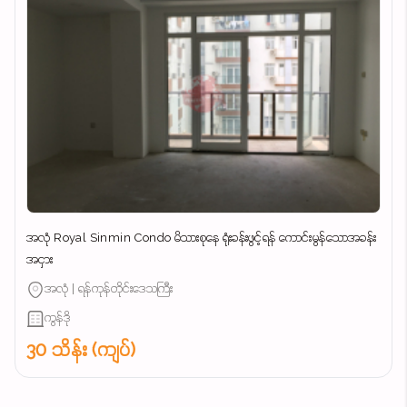
အလုံ Royal Sinmin Condo မိသားစုနေ ရုံးခန်းဖွင့်ရန် ကောင်းမွန်သောအခန်း
အငှား
အလုံ | ရန်ကုန်တိုင်းဒေသကြီး
ကွန်ဒို
30 သိန်း (ကျပ်)