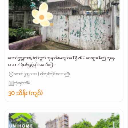
တောင်ဥက္ကလာ(9)ရပ်ကွက် သူရလမ်းမကျယ်ပေါ် ရှိ 2RC လေးဌားပါမည် လူနေ
မလား / ရုံးခန်းဖွင့်ရင်အဆင်ပြေ...
တောင်ဥက္ကလာပ | ရန်ကုန်တိုင်းဒေသကြီး
လုံးချင်းအိမ်
30 သိန်း (ကျပ်)