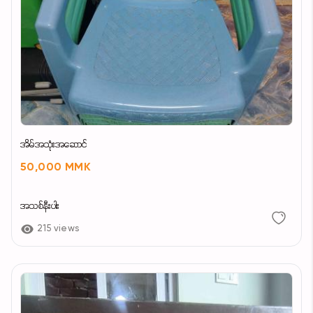
အိမ်အသုံးအဆောင်
50,000 MMK
အသစ်နီးပါး
215 views