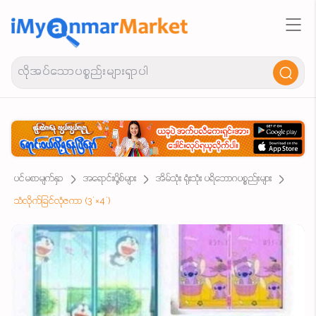
ပင်မစာမျက်နှာ
အရောင်းပို့စ်များ
အိမ်သုံး ရုံးသုံး ပရိဘောဂပစ္စည်းများ
သံလိုက်ခြင်လုံဇကာ (3´×4´)