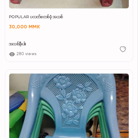
POPULAR ပလတ်စတစ်ခုံ အသစ်
30,000 MMK
အသစ်နီးပါး
280 views