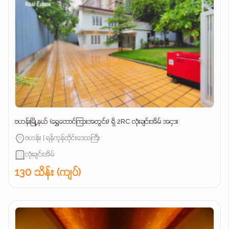
ဗဟန်းမြို့နယ် (ရွှေတောင်ကြားအတွင်း) ရှိ 2RC လုံးချင်းအိမ် အငှား
ဗဟန်း | ရန်ကုန်တိုင်းဒေသကြီး
လုံးချင်းအိမ်
130 သိန်း (ကျပ်)