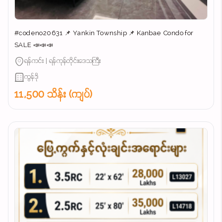
#codeno20631 📌 Yankin Township 📌 Kanbae Condo for
SALE 📣📣📣
ရန်ကင်း | ရန်ကုန်တိုင်းဒေသကြီး
ကွန်ဒို
11,500 သိန်း (ကျပ်)