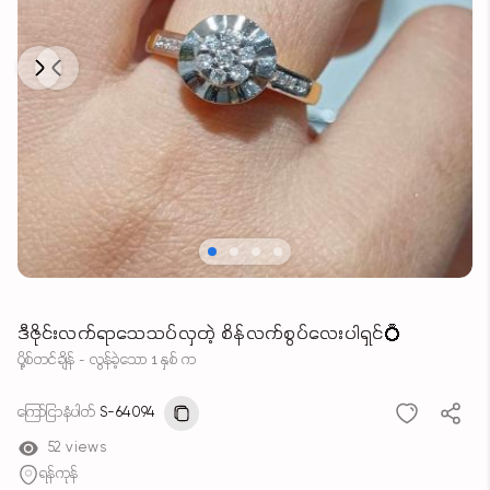
Next
Previous
ဒီဇိုင်းလက်ရာသေသပ်လှတဲ့ စိန်လက်စွပ်လေးပါရှင်💍
ပို့စ်တင်ချိန် - လွန်ခဲ့သော 1 နှစ် က
ကြော်ငြာနံပါတ်
S-64094
52 views
ရန်ကုန်