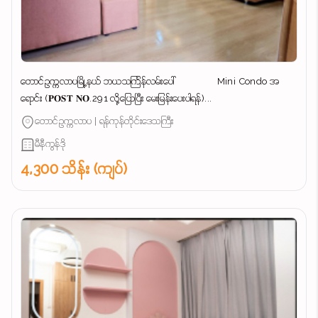
တောင်ဥက္ကလာပမြို့နယ် ဘယသင်္ကြန်လမ်းပေါ် Mini Condo အ
ရောင်း (𝐏𝐎𝐒𝐓 𝐍𝐎.291 လို့ပြောပြီး မေးမြန်းပေးပါရန်)...
တောင်ဥက္ကလာပ | ရန်ကုန်တိုင်းဒေသကြီး
မီနီကွန်ဒို
4,300 သိန်း (ကျပ်)