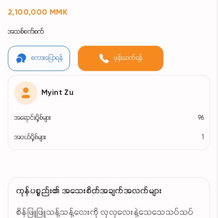
2,100,000 MMK
အသစ်စက်စက်
စကားပြောရန်
ဖုန်းဆက်ရန်
Myint Zu
အရောင်းပို့စ်များ
96
အဝယ်ပို့စ်များ
1
ကုန်ပစ္စည်း၏ အသေးစိတ်အချက်အလက်များ
စိန်ဖြူဖြူသန့်သန့်လေးကို လှလှလေးနဲ့သေသေသပ်သပ်