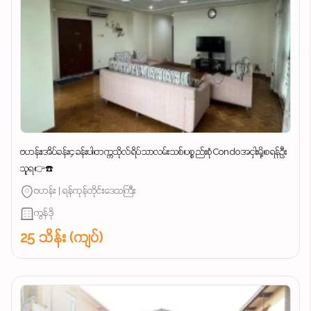
ဗဟန်း၊အိပ်ခန်း၄ခန်းပါ၊တက္ကသိုလ်ရိပ်သာလမ်းသစ်၊ပစ္စည်းစုံCondoအငှါးမို့၊စရန်ဦး
သူရ👉☎️
ဗဟန်း | ရန်ကုန်တိုင်းဒေသကြီး
ကွန်ဒို
25 သိန်း (ကျပ်)