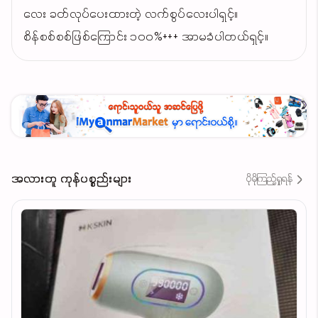
လေး ခတ်လုပ်ပေးထားတဲ့ လက်စွပ်လေးပါရှင့်။
စိန်စစ်စစ်ဖြစ်ကြောင်း ၁၀၀%+++ အာမခံပါတယ်ရှင့်။
အလားတူ ကုန်ပစ္စည်းများ
ပိုမိုကြည့်ရှုရန်