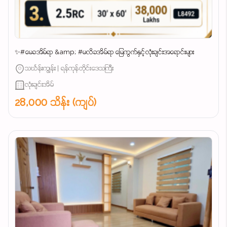
✨#မေခအိမ်ရာ &amp; #မလိခအိမ်ရာ မြေကွက်နှင့်လုံးချင်းအရောင်းများ
သင်္ဃန်းကျွန်း | ရန်ကုန်တိုင်းဒေသကြီး
လုံးချင်းအိမ်
28,000 သိန်း (ကျပ်)