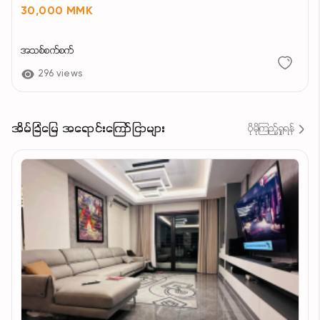
30,000 MMK
အသစ်စက်စက်
296 views
အိမ်ခြံမြေ အရောင်းကြော်ငြာများ
ပိုမိုကြည့်ရှုရန်