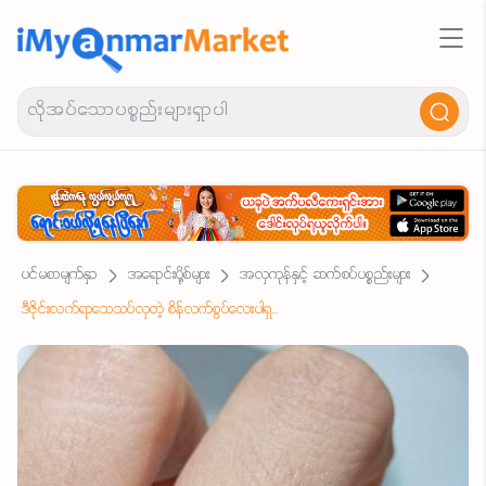
ပင်မစာမျက်နှာ
အရောင်းပို့စ်များ
အလှကုန်နှင့် ဆက်စပ်ပစ္စည်းများ
ဒီဇိုင်းလက်ရာသေသပ်လှတဲ့ စိန်လက်စွပ်လေးပါရှင်💍