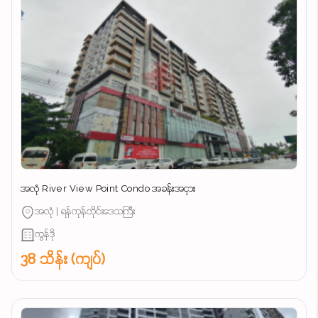
အလုံ River View Point Condo အခန်းအငှား
အလုံ | ရန်ကုန်တိုင်းဒေသကြီး
ကွန်ဒို
38 သိန်း (ကျပ်)