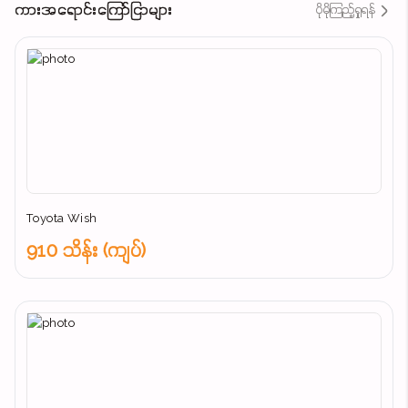
ကားအရောင်းကြော်ငြာများ
ပိုမိုကြည့်ရှုရန်
Toyota Wish
910 သိန်း (ကျပ်)