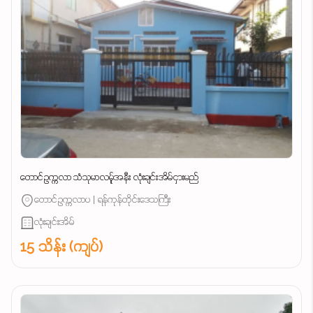
တောင်ဥက္ကလာ သံသုမာလမ်ူအနီး လုံးချင်းအိမ်ငှားမည်
တောင်ဥက္ကလာပ | ရန်ကုန်တိုင်းဒေသကြီး
လုံးချင်းအိမ်
15 သိန်း (ကျပ်)