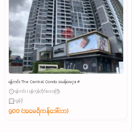
ရန်ကင်း The Central Condo အခန်းအငှား #
ရန်ကင်း | ရန်ကုန်တိုင်းဒေသကြီး
ကွန်ဒို
900 (အမေရိကန်ဒေါ်လာ)