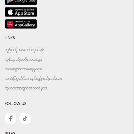
LINKS
ကျွန်ုပ်တို့အားဆက်သွယ်ရန်
ကုန်ပစ္စည်းအမျိုးအစားများ
အမေးများသောမေးခွန်းများ
အသုံးပြုမှုဆိုင်ရာ စည်းမျဉ်းစည်းကမ်းများ
ကိုယ်ရေးအချက်အလက်မူဝါဒ
FOLLOW US
SITES