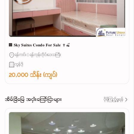
🏢 𝐒𝐤𝐲 𝐒𝐮𝐢𝐭𝐞𝐬 𝐂𝐨𝐧𝐝𝐨 𝐅𝐨𝐫 𝐒𝐚𝐥𝐞 🍷🍒
ရန်ကင်း | ရန်ကုန်တိုင်းဒေသကြီး
ကွန်ဒို
20,000 သိန်း (ကျပ်)
အိမ်ခြံမြေ အငှါးကြော်ငြာများ
ပိုမိုကြည့်ရှုရန်