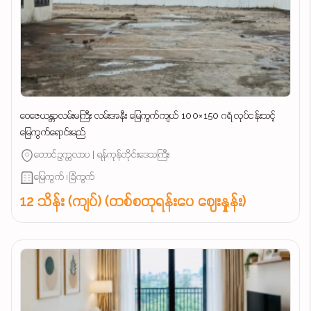
ဝေဇေယန္တာလမ်းမကြီး လမ်းအနီး မြေကွက်ကျယ် 100×150 ဂရံ လုပ်ငန်းသင့်
မြေကွက်ရောင်းမည်
တောင်ဥက္ကလာပ | ရန်ကုန်တိုင်းဒေသကြီး
မြေကွက် ၊ ခြံကွက်
12 သိန်း (ကျပ်) (တစ်စတုရန်းပေ ဈေးနှုန်း)