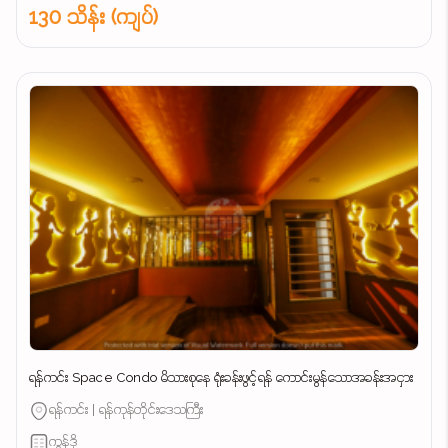
130 သိန်း (ကျပ်)
ရန်ကင်း Space Condo မိသားစုနေ ရုံးခန်းဖွင့်ရန် ကောင်းမွန်သောအခန်းအငှား
ရန်ကင်း | ရန်ကုန်တိုင်းဒေသကြီး
ကွန်ဒို