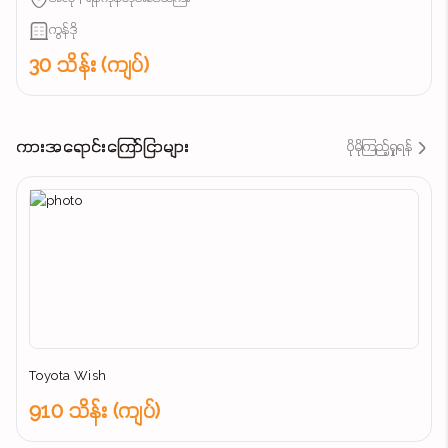
ကွန်ဒို
30 သိန်း (ကျပ်)
ကားအရောင်းကြော်ငြာများ
ပိုမိုကြည့်ရှုရန်
Toyota Wish
910 သိန်း (ကျပ်)