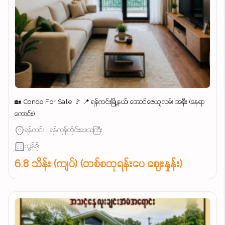
🏡 Condo For Sale 🚩 📍 ရန်ကင်းမြို့နယ်၊ အောင်ဇေယျလမ်း အနီး (နေရာ
ကောင်း)
ရန်ကင်း | ရန်ကုန်တိုင်းဒေသကြီး
ကွန်ဒို
6.8 သိန်း (ကျပ်) (တစ်စတုရန်းပေ ဈေးနှုန်း)