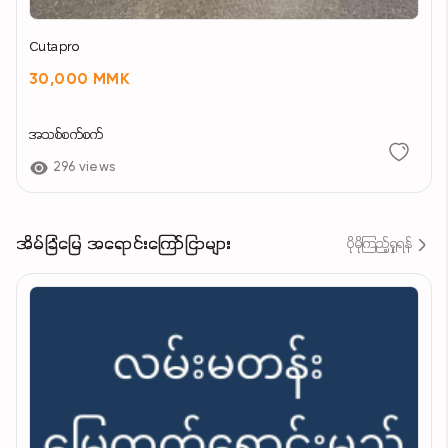
Cutapro
30,000 MMK
အသစ်စက်စက်
296 views
အိမ်ခြံမြေ အရောင်းကြော်ငြာများ
ပိုမိုကြည့်ရှုရန်