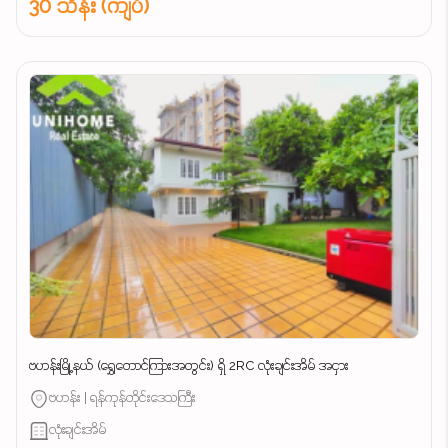
30 သိန်း (ကျပ်)
ဗဟန်းမြို့နယ် (ရွှေတောင်ကြားအတွင်း) ရှိ 2RC လုံးချင်းအိမ် အငှား
ဗဟန်း | ရန်ကုန်တိုင်းဒေသကြီး
လုံးချင်းအိမ်