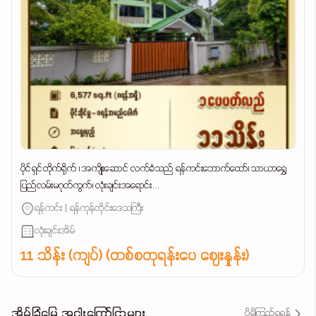
ပိုင်ရှင်တိုက်ရိုက် ၊ အကျိုးဆောင် လက်ခံသည် ရန်ကင်းဘောက်ထော်၊ သာယာရွှေ
ပြည်လမ်းမဂုတ်ကွက်၊ လုံးချင်းအရောင်း...
ရန်ကင်း | ရန်ကုန်တိုင်းဒေသကြီး
လုံးချင်းအိမ်
11 သိန်း (ကျပ်) (တစ်စတုရန်းပေ ဈေးနှုန်း)
အိမ်ခြံမြေ အငှါးကြော်ငြာများ
ပိုမိုကြည့်ရှုရန်