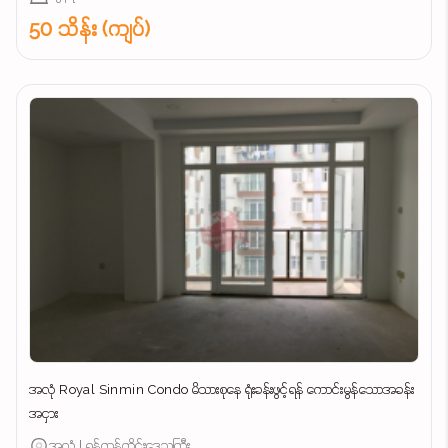
50 သိန်း (ကျပ်)
အလုံ Royal Sinmin Condo မိသားစုနေ ရုံးခန်းဖွင့်ရန် ကောင်းမွန်သောအခန်း
အငှား
အလုံ | ရန်ကုန်တိုင်းဒေသကြီး