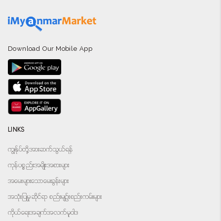
Download Our Mobile App
LINKS
ကျွန်ုပ်တို့အားဆက်သွယ်ရန်
ကုန်ပစ္စည်းအမျိုးအစားများ
အမေးများသောမေးခွန်းများ
အသုံးပြုမှုဆိုင်ရာ စည်းမျဉ်းစည်းကမ်းများ
ကိုယ်ရေးအချက်အလက်မူဝါဒ