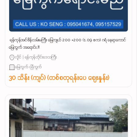
‌ ရန်ကုန်အင်စိန်လမ်းမကြီး မြေကျယ် 200 ×200 (1.09 ဧက) ဂရံ နေရာကောင်
မြေကွက် အရောင်း,‼️
လှိုင် | ရန်ကုန်တိုင်းဒေသကြီး
မြေကွက် ၊ ခြံကွက်
30 သိန်း (ကျပ်) (တစ်စတုရန်းပေ ဈေးနှုန်း)