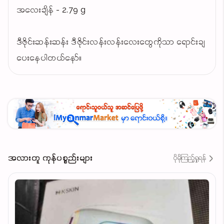
အလေးချိန် - 2.79 g
ဒီဇိုင်းဆန်းဆန်း ဒီဇိုင်းလန်းလန်းလေးတွေကိုသာ ရောင်းချ
ပေးနေပါတယ်နော်။
အလားတူ ကုန်ပစ္စည်းများ
ပိုမိုကြည့်ရှုရန်