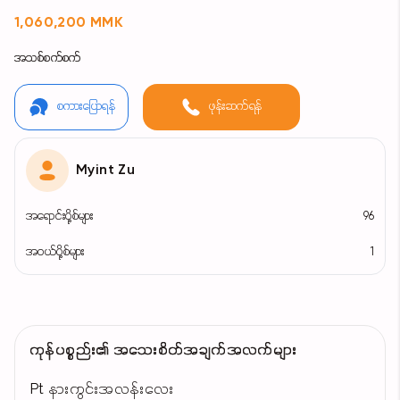
1,060,200 MMK
အသစ်စက်စက်
စကားပြောရန်
ဖုန်းဆက်ရန်
Myint Zu
အရောင်းပို့စ်များ
96
အဝယ်ပို့စ်များ
1
ကုန်ပစ္စည်း၏ အသေးစိတ်အချက်အလက်များ
Pt နားကွင်းအလန်းလေး