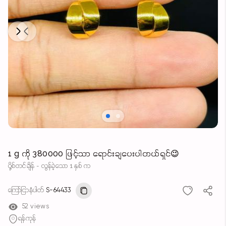
Next
Previous
1 g ကို 380000 ဖြင့်သာ ရောင်းချပေးပါတယ်ရှင်😉
ပို့စ်တင်ချိန် - လွန်ခဲ့သော 1 နှစ် က
ကြော်ငြာနံပါတ်
S-64433
52 views
ရန်ကုန်