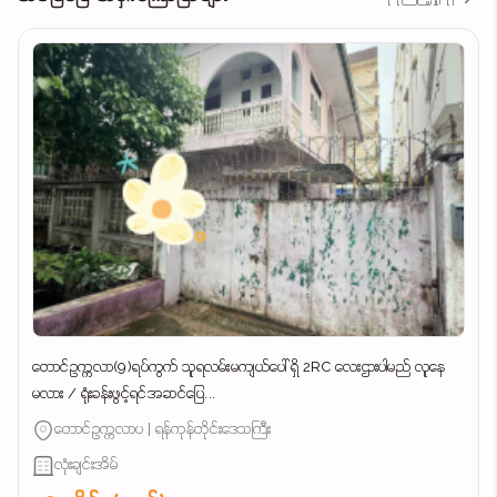
တောင်ဥက္ကလာ(9)ရပ်ကွက် သူရလမ်းမကျယ်ပေါ် ရှိ 2RC လေးဌားပါမည် လူနေ
မလား / ရုံးခန်းဖွင့်ရင်အဆင်ပြေ...
တောင်ဥက္ကလာပ | ရန်ကုန်တိုင်းဒေသကြီး
လုံးချင်းအိမ်