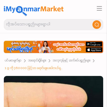
ပင်မစာမျက်နှာ
အရောင်းပို့စ်များ
အလှကုန်နှင့် ဆက်စပ်ပစ္စည်းများ
1 g ကို 380000 ဖြင့်သာ ရောင်းချပေးပါတယ်ရှင်😉