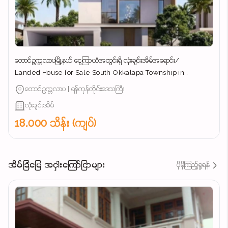
တောင်ဥက္ကလာပမြို့နယ် ​ငွေကြာယံအတွင်းရှိ လုံးချင်းအိမ်အ​ရောင်း/
Landed House for Sale South Okkalapa Township in
Yangon/
တောင်ဥက္ကလာပ | ရန်ကုန်တိုင်းဒေသကြီး
လုံးချင်းအိမ်
18,000 သိန်း (ကျပ်)
အိမ်ခြံမြေ အငှါးကြော်ငြာများ
ပိုမိုကြည့်ရှုရန်