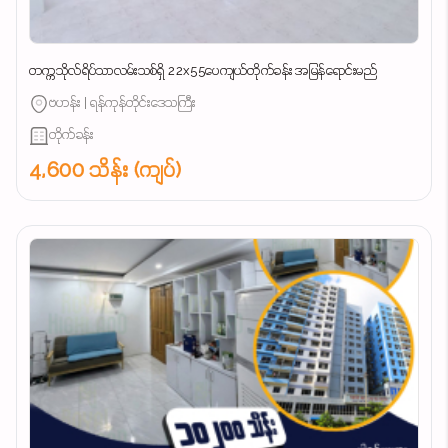
တက္ကသိုလ်ရိပ်သာလမ်းသစ်ရှိ 22x55ပေကျယ်တိုက်ခန်း အမြန်ရောင်းမည်
ဗဟန်း | ရန်ကုန်တိုင်းဒေသကြီး
တိုက်ခန်း
4,600 သိန်း (ကျပ်)