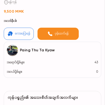
ရန်ကုန်
9,500 MMK
အသစ်နီးပါး
စကားပြောရန်
ဖုန်းဆက်ရန်
Paing Thu Ta Kyaw
အရောင်းပို့စ်များ
43
အဝယ်ပို့စ်များ
0
ကုန်ပစ္စည်း၏ အသေးစိတ်အချက်အလက်များ