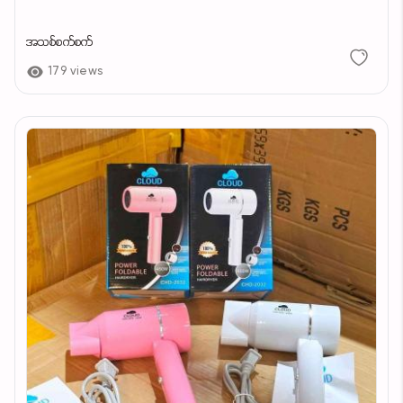
အသစ်စက်စက်
179 views