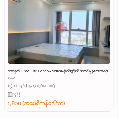
ကမာရွတ် Time City Condo မိသားစုနေ ရုံးခန်းဖွင့်ရန် ကောင်းမွန်သောအခန်း
အငှား
ကမာရွတ် | ရန်ကုန်တိုင်းဒေသကြီး
ကွန်ဒို
1,800 (အမေရိကန်ဒေါ်လာ)