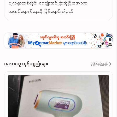
မျက်နှာသစ်တိုင်း ရေချိုးဆပ်ပြာဆိုပြီးခဏခဏ
အထင်ရောက်နေလို့ ‌ပြန်ရောင်းပါမယ်
အလားတူ ကုန်ပစ္စည်းများ
ပိုမိုကြည့်ရှုရန်