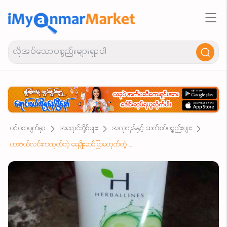
ပင်မစာမျက်နှာ
အရောင်းပို့စ်များ
အလှကုန်နှင့် ဆက်စပ်ပစ္စည်းများ
ဟာဗယ်လင်းကထုတ်တဲ့ ရေချိုးဆပ်ပြာမဟုတ်တဲ့ မျက်နှာသစ်ဆေး