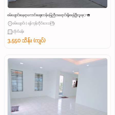
စမ်းချောင်း၊နေရာကောင်း၊စျေးတန်၊မြေညီ၊အရောင်းမို့၊စရန်ဦးသူရ👉☎️
စမ်းချောင်း | ရန်ကုန်တိုင်းဒေသကြီး
တိုက်ခန်း
3,550 သိန်း (ကျပ်)