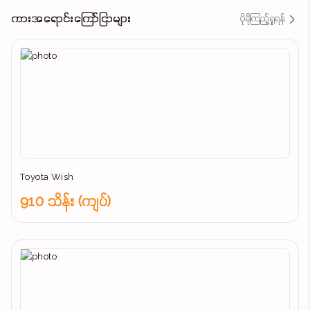
ကားအရောင်းကြော်ငြာများ
ပိုမိုကြည့်ရှုရန်
Toyota Wish
910 သိန်း (ကျပ်)