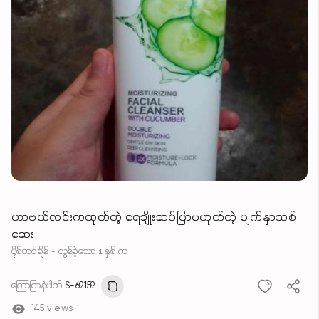
ဟာဗယ်လင်းကထုတ်တဲ့ ရေချိုးဆပ်ပြာမဟုတ်တဲ့ မျက်နှာသစ်
ဆေး
ပို့စ်တင်ချိန် - လွန်ခဲ့သော 1 နှစ် က
ကြော်ငြာနံပါတ်
S-69159
145 views