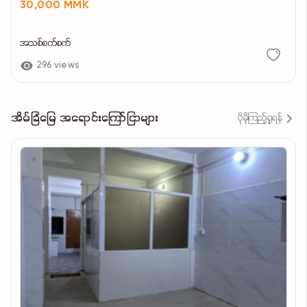
30,000 MMK
အသစ်စက်စက်
296 views
အိမ်ခြံမြေ အရောင်းကြော်ငြာများ
ပိုမိုကြည့်ရှုရန်