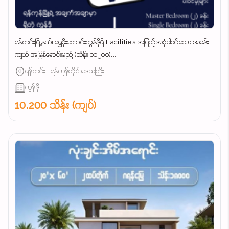
ရန်ကင်းမြို့နယ်၊ ရွှေမိုးကောင်းကွန်ဒိုရှိ Facilities အပြည့်အစုံပါဝင်သော အခန်း
ကျယ် အမြန်ရောင်းမည် (သိန်း ၁၀၂၀၀)...
ရန်ကင်း | ရန်ကုန်တိုင်းဒေသကြီး
ကွန်ဒို
10,200 သိန်း (ကျပ်)