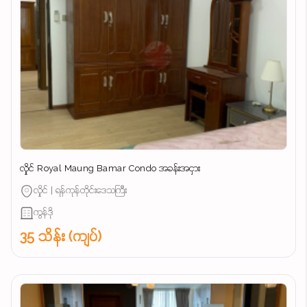
လှိုင် Royal Maung Bamar Condo အခန်းအငှား
လှိုင် | ရန်ကုန်တိုင်းဒေသကြီး
ကွန်ဒို
35 သိန်း (ကျပ်)