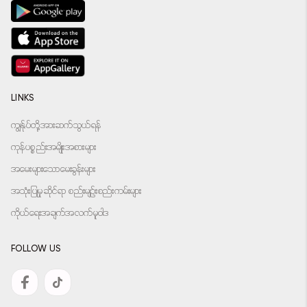
LINKS
ကျွန်ုပ်တို့အားဆက်သွယ်ရန်
ကုန်ပစ္စည်းအမျိုးအစားများ
အမေးများသောမေးခွန်းများ
အသုံးပြုမှုဆိုင်ရာ စည်းမျဉ်းစည်းကမ်းများ
ကိုယ်ရေးအချက်အလက်မူဝါဒ
FOLLOW US