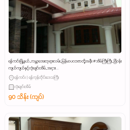
ရန်ကင်းမြို့နယ်_ကမ္ဘာအေးဘုရားလမ်း_မြန်မာပလာဇာတို့အနီး #အိမ်ကြီးကြီး_ခြံဝန်း
ကျယ်ကျယ်နှင့်လုံးချင်းအိမ်_အငှား...
ရန်ကင်း | ရန်ကုန်တိုင်းဒေသကြီး
လုံးချင်းအိမ်
90 သိန်း (ကျပ်)