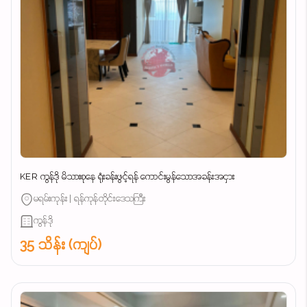
KER ကွန်ဒို မိသားစုနေ ရုံးခန်းဖွင့်ရန် ကောင်းမွန်သောအခန်းအငှား
မရမ်းကုန်း | ရန်ကုန်တိုင်းဒေသကြီး
ကွန်ဒို
35 သိန်း (ကျပ်)