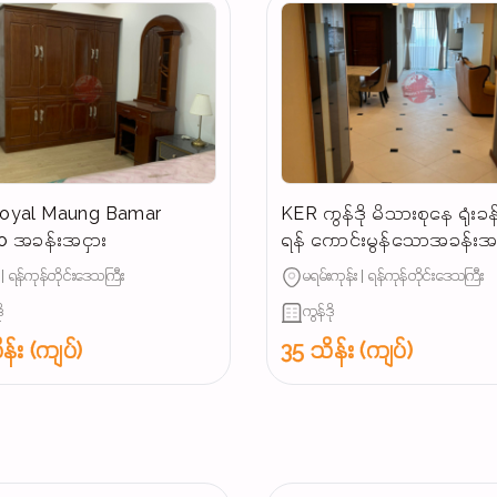
် Royal Maung Bamar
KER ကွန်ဒို မိသားစုနေ ရုံးခန်း
 အခန်းအငှား
ရန် ကောင်းမွန်သောအခန်းအင
် | ရန်ကုန်တိုင်းဒေသကြီး
မရမ်းကုန်း | ရန်ကုန်တိုင်းဒေသကြီး
ု
ကွန်ဒို
န်း (ကျပ်)
35 သိန်း (ကျပ်)