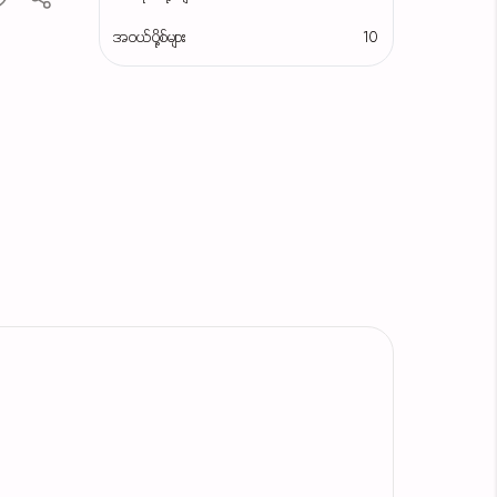
အဝယ်ပို့စ်များ
10