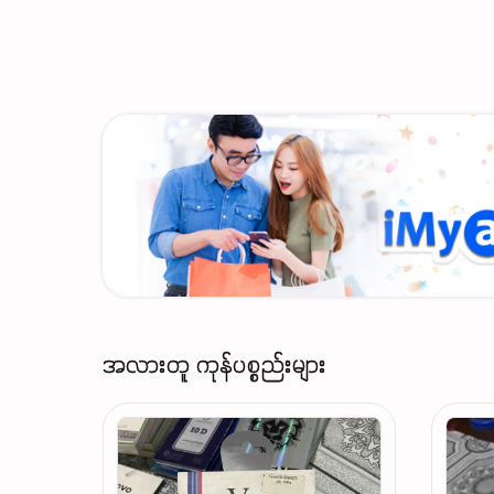
အလားတူ ကုန်ပစ္စည်းများ