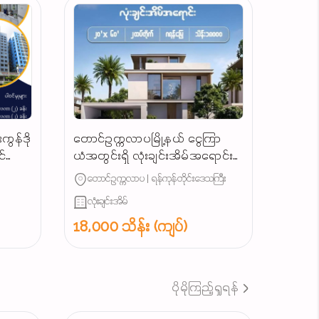
ကွန်ဒို
တောင်ဥက္ကလာပမြို့နယ် ​ငွေကြာ
ဝင်သော
ယံအတွင်းရှိ လုံးချင်းအိမ်အ​ရောင်း/
်
Landed House for Sale South
တောင်ဥက္ကလာပ | ရန်ကုန်တိုင်းဒေသကြီး
Okkalapa Township in
လုံးချင်းအိမ်
Yangon/
18,000 သိန်း (ကျပ်)
ပိုမိုကြည့်ရှုရန်