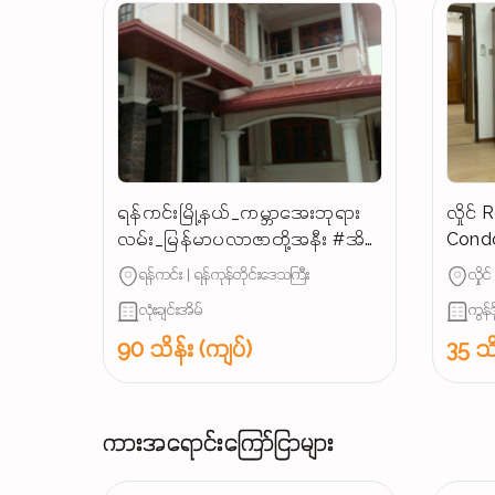
ရန်ကင်းမြို့နယ်_ကမ္ဘာအေးဘုရား
လှိုင
လမ်း_မြန်မာပလာဇာတို့အနီး #အိမ်
Condo
ကြီးကြီး_ခြံဝန်းကျယ်ကျယ်နှင့်
ရန်ကင်း | ရန်ကုန်တိုင်းဒေသကြီး
လှိုင
လုံးချင်းအိမ်_အငှား...
လုံးချင်းအိမ်
ကွန်ဒိ
90 သိန်း (ကျပ်)
35 သိ
ကားအရောင်းကြော်ငြာများ