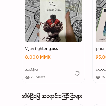
V jun fighter glass
8,000 MMK
95,
အသစ်နီးပါး
အသစ်စ
251 views
25
အိမ်ခြံမြေ အရောင်းကြော်ငြာများ