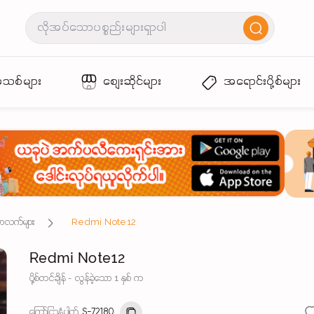
အသစ်များ
စျေးဆိုင်များ
အရောင်းပို့စ်များ
်ဘလက်များ
Redmi Note12
Redmi Note12
ပို့စ်တင်ချိန် - လွန်ခဲ့သော 1 နှစ် က
ကြော်ငြာနံပါတ်
S-72180