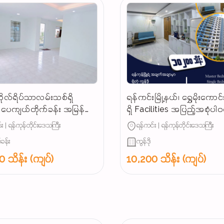
ိုလ်ရိပ်သာလမ်းသစ်ရှိ
ရန်ကင်းမြို့နယ်၊ ရွှေမိုးကောင်း
ပေကျယ်တိုက်ခန်း အမြန်
ရှိ Facilities အပြည့်အစုံပါ
းမည်
အခန်းကျယ် အမြန်ရောင်းမည
း | ရန်ကုန်တိုင်းဒေသကြီး
ရန်ကင်း | ရန်ကုန်တိုင်းဒေသကြီး
(သိန်း ၁၀၂၀၀)...
်ခန်း
ကွန်ဒို
 သိန်း (ကျပ်)
10,200 သိန်း (ကျပ်)