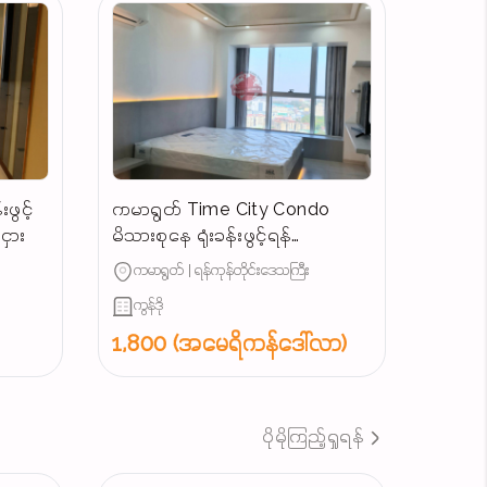
ဖွင့်
ကမာရွတ် Time City Condo
ှား
မိသားစုနေ ရုံးခန်းဖွင့်ရန်
ကောင်းမွန်သောအခန်းအငှား
ကမာရွတ် | ရန်ကုန်တိုင်းဒေသကြီး
ကွန်ဒို
1,800 (အမေရိကန်ဒေါ်လာ)
ပိုမိုကြည့်ရှုရန်