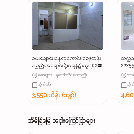
စမ်းချောင်း၊နေရာကောင်း၊စျေးတန်၊
တက္ကသ
မြေညီ၊အရောင်းမို့၊စရန်ဦးသူရ👉☎️
22x55
ရောင်
စမ်းချောင်း | ရန်ကုန်တိုင်းဒေသကြီး
ဗဟန်
တိုက်ခန်း
တိုက
3,550 သိန်း (ကျပ်)
4,600
အိမ်ခြံမြေ အငှါးကြော်ငြာများ