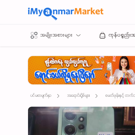
အမျိုးအစားများ
ကုန်ပစ္စည်း
ပင်မစာမျက်နှာ
အရောင်းပို့စ်များ
စမတ်ဖုန်းနှင့် တက