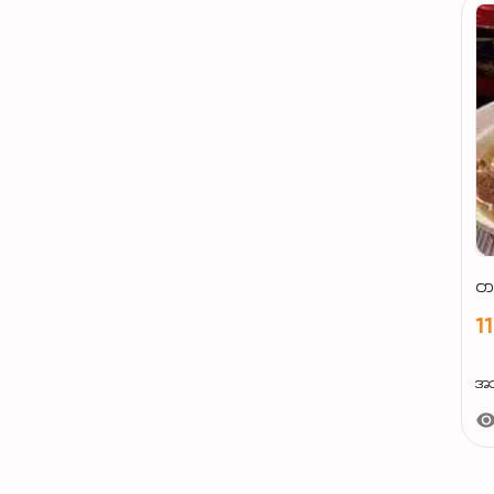
တရ
1
အသ