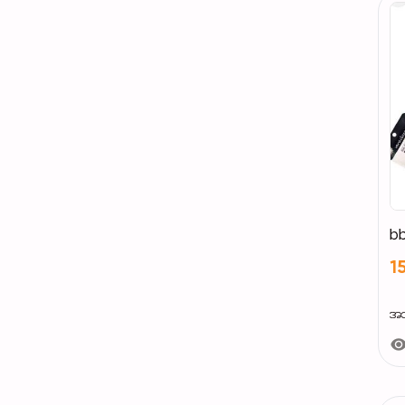
b
1
အသ