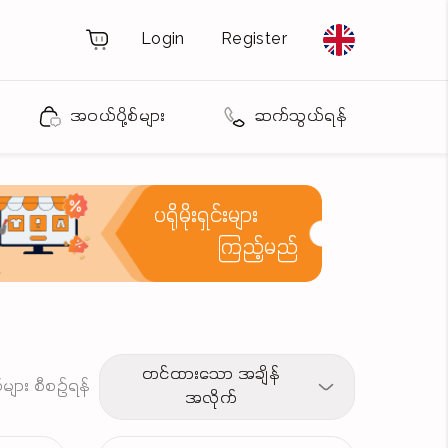
Login
Register
အဝယ်ပို့စ်များ
ဆက်သွယ်ရန်
ပရိုမိုးရှင်းများ
ကြည့်မည်
တင်ထားသော အချိန်
့စ်များ စီစဉ်ရန်
အလိုက်