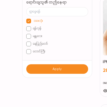
ရောင်းချသူ၏ တည်နေရာ
အားလုံး
ရန်ကုန်
မန္တလေး
နေပြည်တော်
တောင်ကြီး
မော်လမြိုင်
iP
မုံရွာ
Apply
2
မြစ်ကြီးနား
ပခုက္ကူ
အသစ
မိတ္ထီလာ
ပုသိမ်
ပြည်