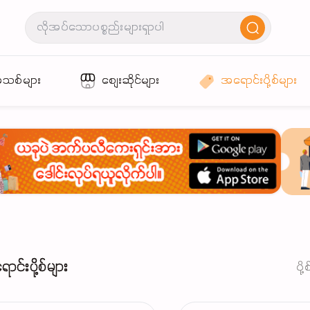
အသစ်များ
စျေးဆိုင်များ
အရောင်းပို့စ်များ
င်းပို့စ်များ
ပို