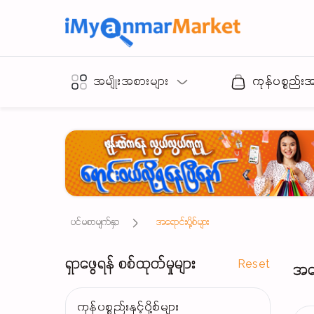
အမျိုးအစားများ
ကုန်ပစ္စည်း
ပင်မစာမျက်နှာ
အရောင်းပို့စ်များ
ရှာဖွေရန် စစ်ထုတ်မှုများ
Reset
အရော
ကုန်ပစ္စည်းနှင့်ပို့စ်များ