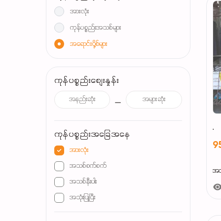
အားလုံး
ကုန်ပစ္စည်းအသစ်များ
အရောင်းပို့စ်များ
ကုန်ပစ္စည်းစျေးနှုန်း
.
ကုန်ပစ္စည်းအခြေအနေ
9
အားလုံး
အသစ်စက်စက်
အသုံ
အသစ်နီးပါး
အသုံးပြုပြီး