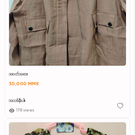
အဝတ်အစား
30,000 MMK
အသစ်နီးပါး
178 views