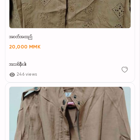
အဝတ်အထည်
20,000 MMK
အသစ်နီးပါး
246 views