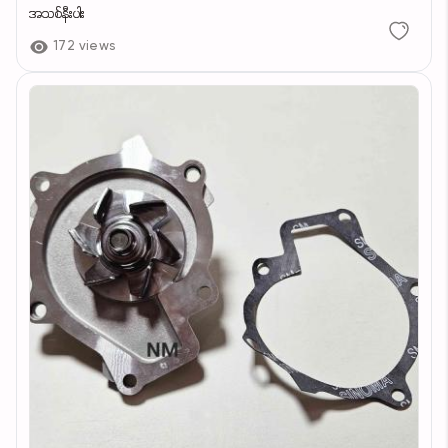
အသစ်နီးပါး
172 views