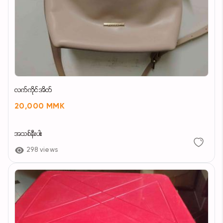
လက်ကိုင်အိတ်
20,000 MMK
အသစ်နီးပါး
298 views