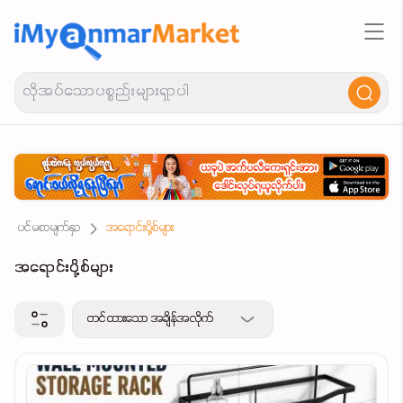
ပင်မစာမျက်နှာ
အရောင်းပို့စ်များ
အရောင်းပို့စ်များ
တင်ထားသော အချိန်အလိုက်