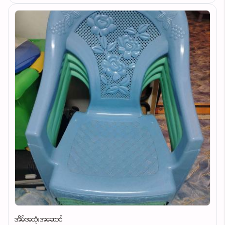
အိမ်အသုံးအဆောင်