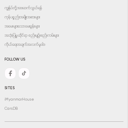
ကျွန်ုပ်တို့အားဆက်သွယ်ရန်
ကုန်ပစ္စည်းအမျိုးအစားများ
အမေးများသောမေးခွန်းများ
အသုံးပြုမှုဆိုင်ရာ စည်းမျဉ်းစည်းကမ်းများ
ကိုယ်ရေးအချက်အလက်မူဝါဒ
FOLLOW US
SITES
iMyanmarHouse
CarsDB