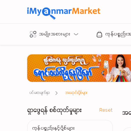
အမျိုးအစားများ
ကုန်ပစ္စည်း
ပင်မစာမျက်နှာ
အရောင်းပို့စ်များ
ရှာဖွေရန် စစ်ထုတ်မှုများ
Reset
အရော
ကုန်ပစ္စည်းနှင့်ပို့စ်များ