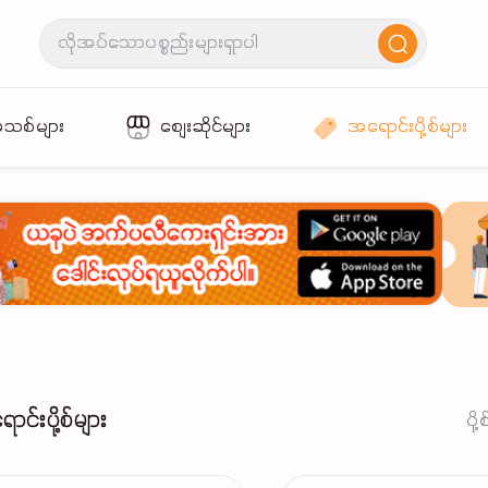
အသစ်များ
စျေးဆိုင်များ
အရောင်းပို့စ်များ
င်းပို့စ်များ
ပို