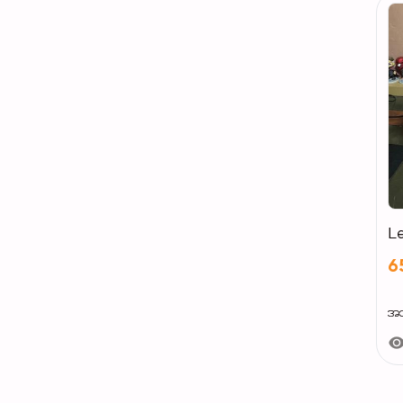
L
6
အသုံ