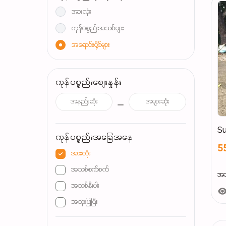
အားလုံး
ကုန်ပစ္စည်းအသစ်များ
အရောင်းပို့စ်များ
ကုန်ပစ္စည်းစျေးနှုန်း
Su
ကုန်ပစ္စည်းအခြေအနေ
5
အားလုံး
အသစ်စက်စက်
အသစ
အသစ်နီးပါး
အသုံးပြုပြီး