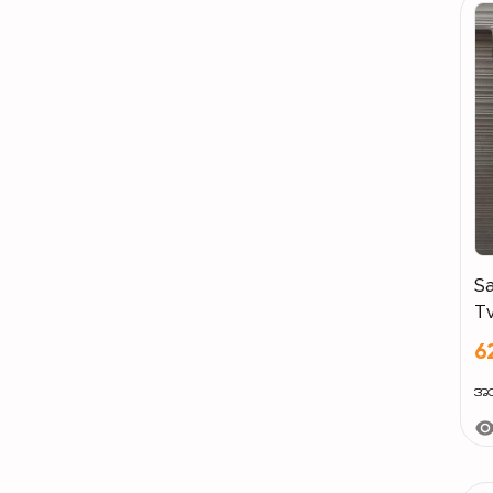
Samsu
T
6
အသစ