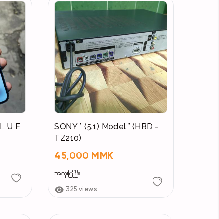
 L U E
SONY " (5.1) Model " (HBD -
TZ210)
45,000 MMK
အသုံးပြုပြီး
325 views