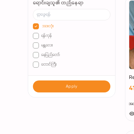
ရောင်းချသူ၏ တည်နေရာ
အားလုံး
ရန်ကုန်
မန္တလေး
နေပြည်တော်
တောင်ကြီး
မော်လမြိုင်
R
မုံရွာ
Apply
4
မြစ်ကြီးနား
ပခုက္ကူ
အသုံ
မိတ္ထီလာ
ပုသိမ်
ပြည်