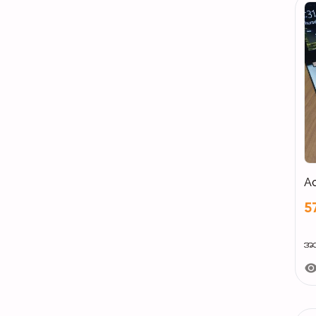
Ac
5
အသစ