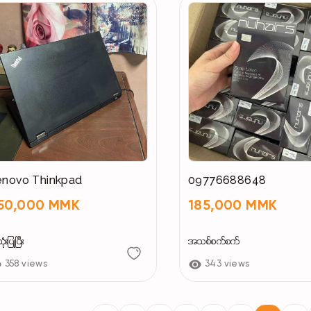
enovo Thinkpad
09776688648
50,000 MMK
185,000 MMK
းပြုပြီး
အသစ်စက်စက်
358 views
343 views