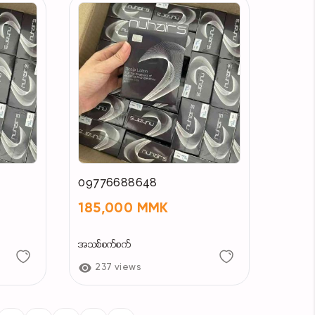
09776688648
185,000 MMK
အသစ်စက်စက်
237 views