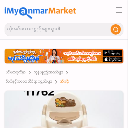
ပင်မစာမျက်နှာ
ကုန်ပစ္စည်းအသစ်များ
မိခင်နှင့်ကလေးဆိုင်ရာ ပစ္စည်းများ
အီးအိုး