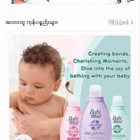
အလားတူ ကုန်ပစ္စည်းများ
ပိုမိုကြည့်ရှုရန်