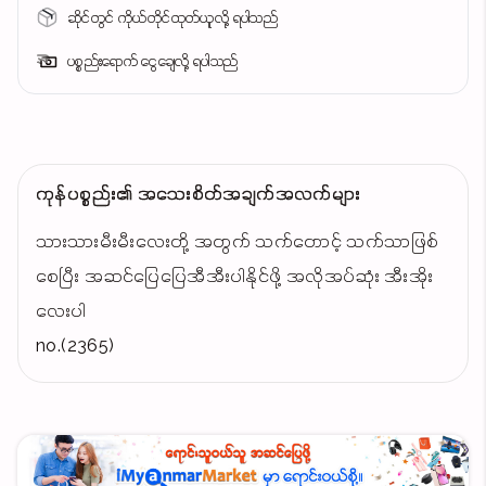
ဆိုင်တွင် ကိုယ်တိုင်ထုတ်ယူလို့ ရပါသည်
ပစ္စည်းရောက် ငွေချေလို့ ရပါသည်
ကုန်ပစ္စည်း၏ အသေးစိတ်အချက်အလက်များ
သားသားမီးမီးလေးတို့ အတွက် သက်တောင့် သက်သာဖြစ်
စေပြီး အဆင်ပြေပြေအီအီးပါနိုင်ဖို့ အလိုအပ်ဆုံး အီးအိုး
လေးပါ
no.(2365)