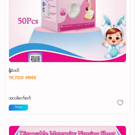
နို့ခံပတ်
19,700 MMK
အသစ်စက်စက်
Shop