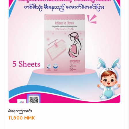
မီးနေသည်အခင်း
11,800 MMK