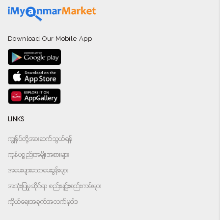
Download Our Mobile App
LINKS
ကျွန်ုပ်တို့အားဆက်သွယ်ရန်
ကုန်ပစ္စည်းအမျိုးအစားများ
အမေးများသောမေးခွန်းများ
အသုံးပြုမှုဆိုင်ရာ စည်းမျဉ်းစည်းကမ်းများ
ကိုယ်ရေးအချက်အလက်မူဝါဒ