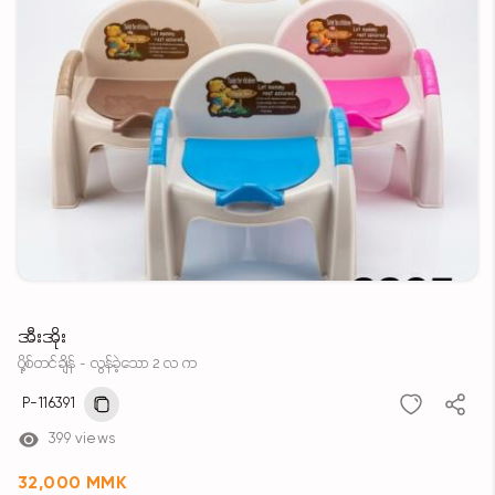
အီးအိုး
ပို့စ်တင်ချိန် - လွန်ခဲ့သော 2 လ က
P-116391
399 views
32,000 MMK