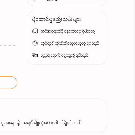
ပို့ဆောင်မှုနည်းလမ်းများ
အိမ်အရောက်ပို့ ဝန်ဆောင်မှု ရှိပါသည်
ဆိုင်တွင် ကိုယ်တိုင်ထုတ်ယူလို့ ရပါသည်
ပစ္စည်းရောက် ငွေချေလို့ ရပါသည်
ေ နဲ့ အရုပ်မျိုးစုံလေးပါ ပါရှိပါတယ်