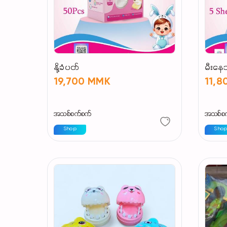
နို့ခံပတ်
မီးန
19,700 MMK
11,
အသစ်စက်စက်
အသစ်စ
Shop
Sho