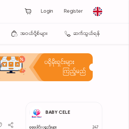
Login
Register
အဝယ်ပို့စ်များ
ဆက်သွယ်ရန်
ပရိုမိုးရှင်းများ
ကြည့်မည်
BABY CELE
စုစုပေါင်း ပစ္စည်းများ
247