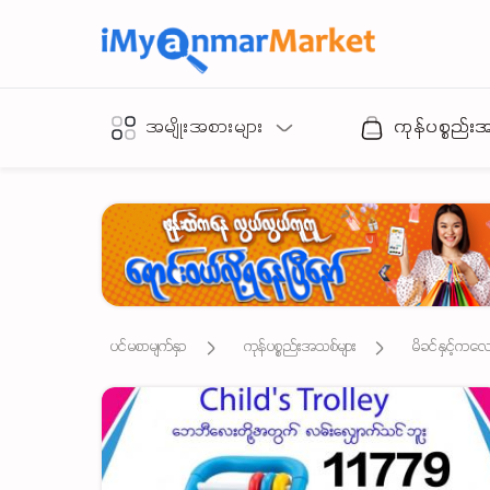
အမျိုးအစားများ
ကုန်ပစ္စည်း
ပင်မစာမျက်နှာ
ကုန်ပစ္စည်းအသစ်များ
မိခင်နှင့်ကလေး