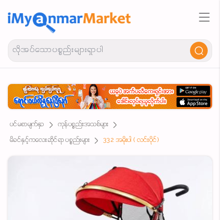
ပင်မစာမျက်နှာ
ကုန်ပစ္စည်းအသစ်များ
မိခင်နှင့်ကလေးဆိုင်ရာ ပစ္စည်းများ
332 အမိုးပါ ( လင်းပိုင်)