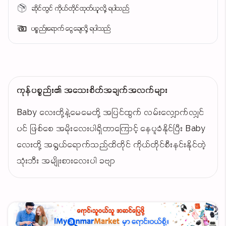
ဆိုင်တွင် ကိုယ်တိုင်ထုတ်ယူလို့ ရပါသည်
ပစ္စည်းရောက် ငွေချေလို့ ရပါသည်
ကုန်ပစ္စည်း၏ အသေးစိတ်အချက်အလက်များ
Baby လေးတို့နဲ့မေမေတို့ အပြင်ထွက် လမ်းလျှောက်လျှင်
ပင် ဖြစ်စေ အမိုးလေးပါရှိတာကြောင့် နေပူခံနိုင်ပြီး Baby
လေးတို့ အရွယ်ရောက်သည်ထိတိုင် ကိုယ်တိုင်စီးနင်းနိုင်တဲ့
သုံးဘီး အမျိုးစားလေးပါ ခဗျာ