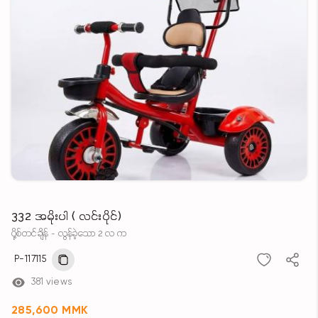
332 အမိုးပါ ( လင်းပိုင်)
ပို့စ်တင်ချိန် - လွန်ခဲ့သော 2 လ က
P-117115
381 views
285,600 MMK