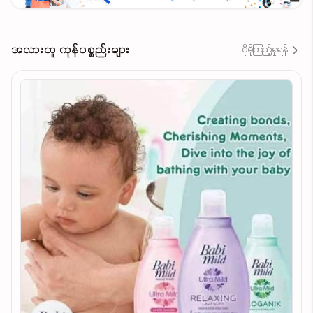
အလားတူ ကုန်ပစ္စည်းများ
ပိုမိုကြည့်ရှုရန်