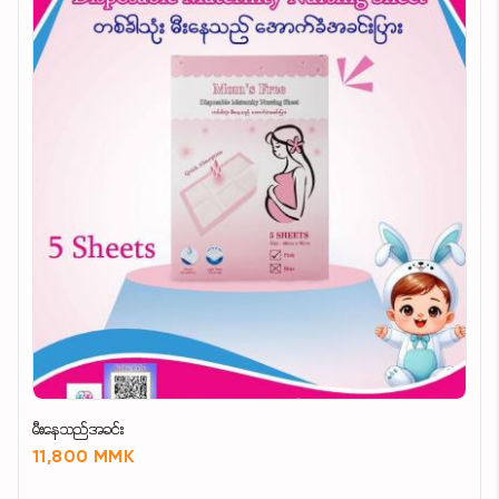
မီးနေသည်အခင်း
11,800 MMK