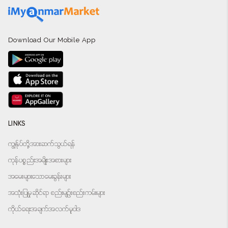
Download Our Mobile App
LINKS
ကျွန်ုပ်တို့အားဆက်သွယ်ရန်
ကုန်ပစ္စည်းအမျိုးအစားများ
အမေးများသောမေးခွန်းများ
အသုံးပြုမှုဆိုင်ရာ စည်းမျဉ်းစည်းကမ်းများ
ကိုယ်ရေးအချက်အလက်မူဝါဒ