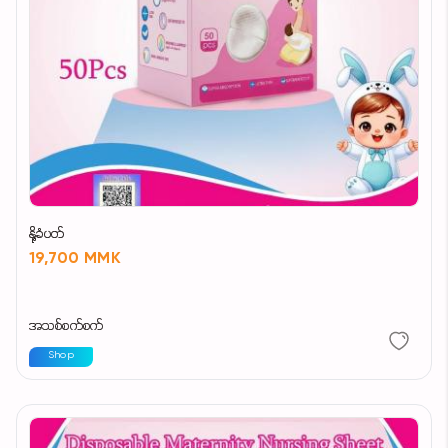
နို့ခံပတ်
19,700 MMK
အသစ်စက်စက်
Shop