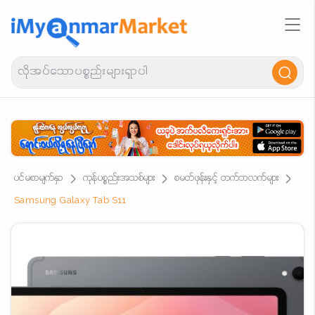
ပင်မစာမျက်နှာ
ကုန်ပစ္စည်းအသစ်များ
စမတ်ဖုန်းနှင့် တက်ဘလက်များ
Samsung Galaxy Tab S11