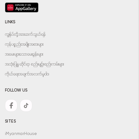
LINKS
ကျွန်ုပ်တို့အားဆက်သွယ်ရန်
ကုန်ပစ္စည်းအမျိုးအစားများ
အမေးများသောမေးခွန်းများ
အသုံးပြုမှုဆိုင်ရာ စည်းမျဉ်းစည်းကမ်းများ
ကိုယ်ရေးအချက်အလက်မူဝါဒ
FOLLOW US
SITES
iMyanmarHouse