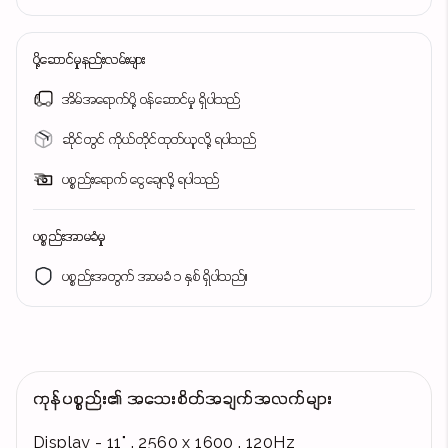
ပို့ဆောင်မှုနည်းလမ်းများ
အိမ်အရောက်ပို့ ဝန်ဆောင်မှု ရှိပါသည်
ဆိုင်တွင် ကိုယ်တိုင်ထုတ်ယူလို့ ရပါသည်
ပစ္စည်းရောက် ငွေချေလို့ ရပါသည်
ပစ္စည်းအာမခံမှု
ပစ္စည်းအတွက် အာမခံ ၁ နှစ် ရှိပါသည်။
ကုန်ပစ္စည်း၏ အသေးစိတ်အချက်အလက်များ
Display - 11" , 2560 x 1600 , 120Hz