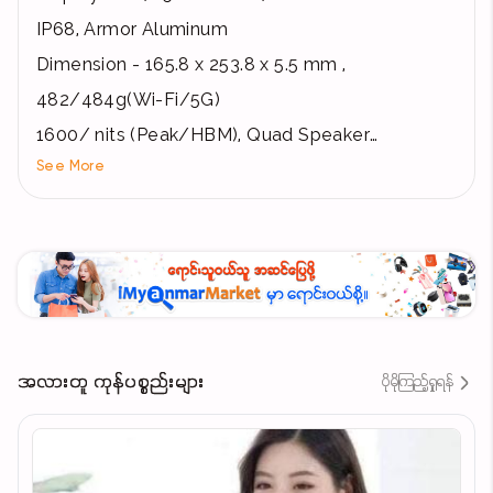
IP68, Armor Aluminum
Dimension - 165.8 x 253.8 x 5.5 mm ,
482/484g(Wi-Fi/5G)
1600/ nits (Peak/HBM), Quad Speaker
See More
Camera- Rear 13MP Front 12 MP UW
Storage - 12GB + 256 GB,
Battery - 8,400 mAh, 45W Super Fast Charging
2.0
Connectivity - Wi-Fi 6E , 5G (Sub-6),
New S Pen (IP68)
On-Screen Fingerprint (Fingerprint on Display)
အလားတူ ကုန်ပစ္စည်းများ
ပိုမိုကြည့်ရှုရန်
pSIM+ eSIM