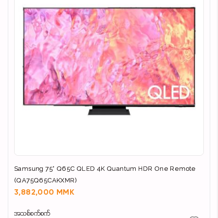
Samsung 75" Q65C QLED 4K Quantum HDR One Remote
(QA75Q65CAKXMR)
3,882,000 MMK
အသစ်စက်စက်