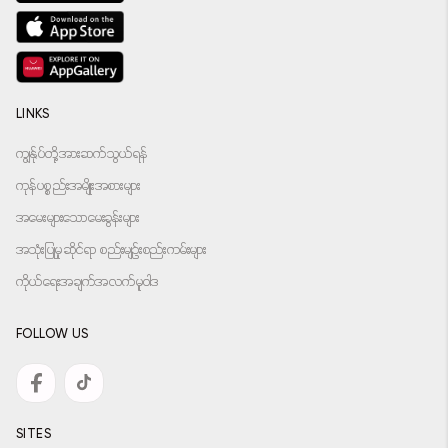
LINKS
ကျွန်ုပ်တို့အားဆက်သွယ်ရန်
ကုန်ပစ္စည်းအမျိုးအစားများ
အမေးများသောမေးခွန်းများ
အသုံးပြုမှုဆိုင်ရာ စည်းမျဉ်းစည်းကမ်းများ
ကိုယ်ရေးအချက်အလက်မူဝါဒ
FOLLOW US
SITES