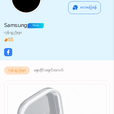
စကားပြောရန်
Samsung
Shop
ကုန်ပစ္စည်းများ
55
ကုန်ပစ္စည်းများ
စျေးဆိုင်အချက်အလက်