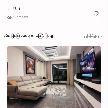
အသစ်နီးပါး
326 views
အိမ်ခြံမြေ အရောင်းကြော်ငြာများ
ပိုမိုကြည့်ရှုရန်