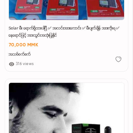
Solar မီး ရောက်ရှိထားပါပြီ ✅ အလင်းအားကောင်း ✅ မီးပျက်ချိန် အားကိုးရ ✅
နေရောင်ဖြင့် အားသွင်းအသုံးပြုနိုင်
70,000 MMK
အသစ်စက်စက်
316 views