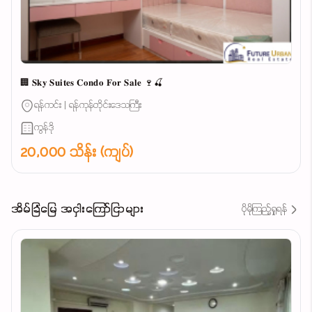
🏢 𝐒𝐤𝐲 𝐒𝐮𝐢𝐭𝐞𝐬 𝐂𝐨𝐧𝐝𝐨 𝐅𝐨𝐫 𝐒𝐚𝐥𝐞 🍷🍒
ရန်ကင်း | ရန်ကုန်တိုင်းဒေသကြီး
ကွန်ဒို
20,000 သိန်း (ကျပ်)
အိမ်ခြံမြေ အငှါးကြော်ငြာများ
ပိုမိုကြည့်ရှုရန်