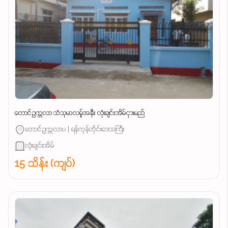
တောင်ဥက္ကလာ သံသုမာလမ်ူအနီး လုံးချင်းအိမ်ငှားမည်
တောင်ဥက္ကလာပ | ရန်ကုန်တိုင်းဒေသကြီး
လုံးချင်းအိမ်
15 သိန်း (ကျပ်)