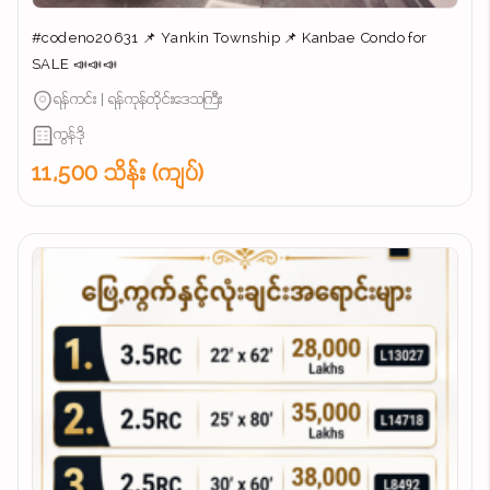
#codeno20631 📌 Yankin Township 📌 Kanbae Condo for
SALE 📣📣📣
ရန်ကင်း | ရန်ကုန်တိုင်းဒေသကြီး
ကွန်ဒို
11,500 သိန်း (ကျပ်)