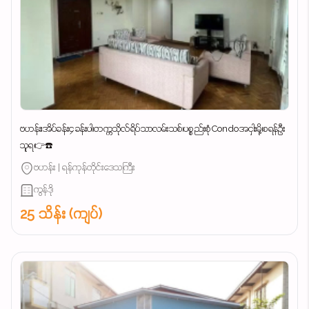
ဗဟန်း၊အိပ်ခန်း၄ခန်းပါ၊တက္ကသိုလ်ရိပ်သာလမ်းသစ်၊ပစ္စည်းစုံCondoအငှါးမို့၊စရန်ဦး
သူရ👉☎️
ဗဟန်း | ရန်ကုန်တိုင်းဒေသကြီး
ကွန်ဒို
25 သိန်း (ကျပ်)