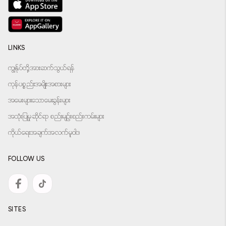
LINKS
ကျွန်ုပ်တို့အားဆက်သွယ်ရန်
ကုန်ပစ္စည်းအမျိုးအစားများ
အမေးများသောမေးခွန်းများ
အသုံးပြုမှုဆိုင်ရာ စည်းမျဉ်းစည်းကမ်းများ
ကိုယ်ရေးအချက်အလက်မူဝါဒ
FOLLOW US
SITES