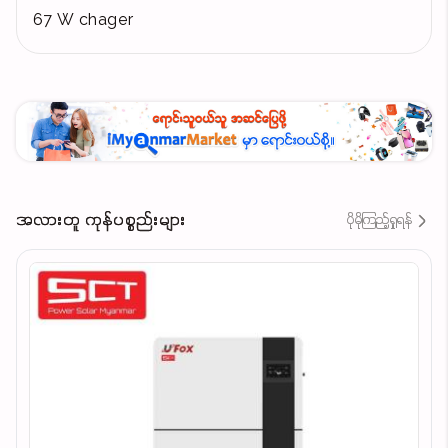
67 W chager
အလားတူ ကုန်ပစ္စည်းများ
ပိုမိုကြည့်ရှုရန်