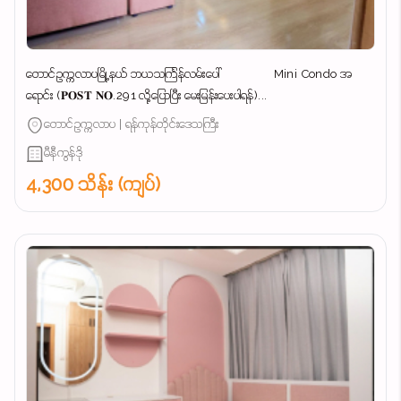
တောင်ဥက္ကလာပမြို့နယ် ဘယသင်္ကြန်လမ်းပေါ် Mini Condo အ
ရောင်း (𝐏𝐎𝐒𝐓 𝐍𝐎.291 လို့ပြောပြီး မေးမြန်းပေးပါရန်)...
တောင်ဥက္ကလာပ | ရန်ကုန်တိုင်းဒေသကြီး
မီနီကွန်ဒို
4,300 သိန်း (ကျပ်)