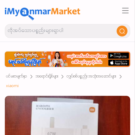
ပင်မစာမျက်နှာ
အရောင်းပို့စ်များ
လျှပ်စစ်ပစ္စည်း အသုံးအဆောင်များ
xiaomi