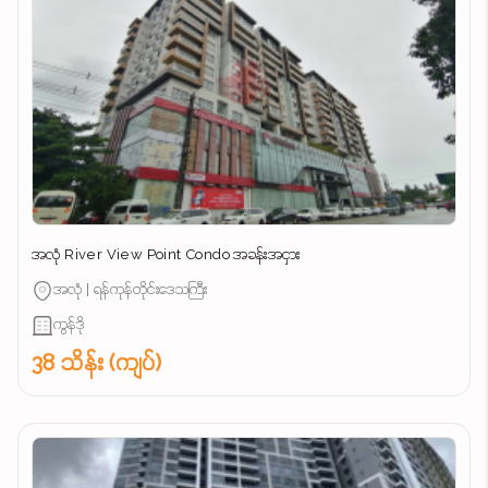
အလုံ River View Point Condo အခန်းအငှား
အလုံ | ရန်ကုန်တိုင်းဒေသကြီး
ကွန်ဒို
38 သိန်း (ကျပ်)