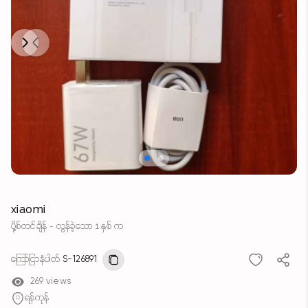
Next
Previous
xiaomi
ပို့စ်တင်ချိန် - လွန်ခဲ့သော 1 နှစ် က
ကြော်ငြာနံပါတ်
S-126891
269 views
ရန်ကုန်