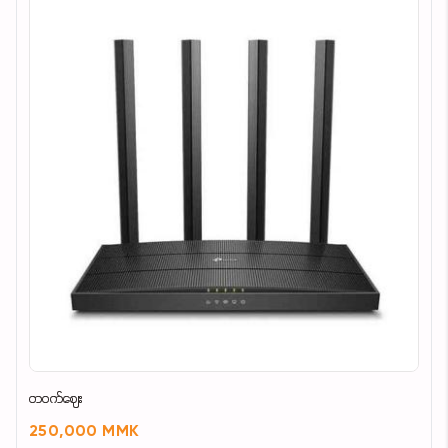
တဝက်ဈေး
250,000 MMK