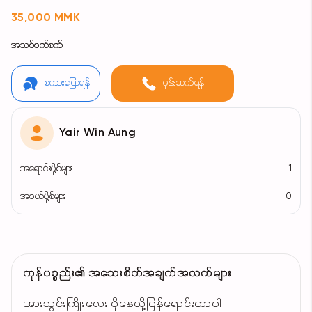
35,000 MMK
အသစ်စက်စက်
စကားပြောရန်
ဖုန်းဆက်ရန်
Yair Win Aung
အရောင်းပို့စ်များ
1
အဝယ်ပို့စ်များ
0
ကုန်ပစ္စည်း၏ အသေးစိတ်အချက်အလက်များ
အားသွင်းကြိုးလေး ပိုနေလို့ပြန်ရောင်းတာပါ