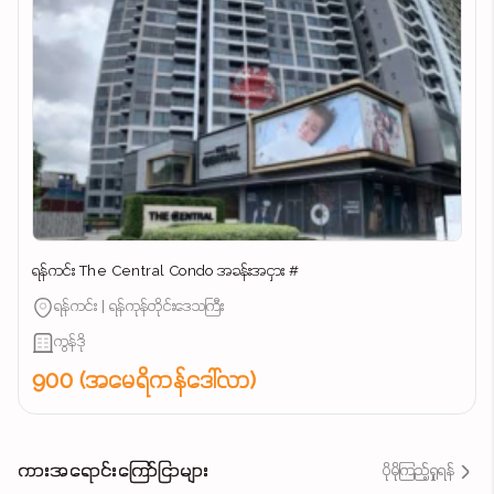
ရန်ကင်း The Central Condo အခန်းအငှား #
ရန်ကင်း | ရန်ကုန်တိုင်းဒေသကြီး
ကွန်ဒို
900 (အမေရိကန်ဒေါ်လာ)
ကားအရောင်းကြော်ငြာများ
ပိုမိုကြည့်ရှုရန်