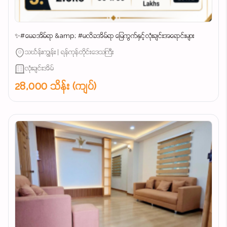
✨#မေခအိမ်ရာ &amp; #မလိခအိမ်ရာ မြေကွက်နှင့်လုံးချင်းအရောင်းများ
သင်္ဃန်းကျွန်း | ရန်ကုန်တိုင်းဒေသကြီး
လုံးချင်းအိမ်
28,000 သိန်း (ကျပ်)