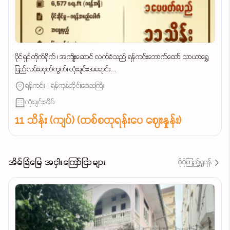
ပိုင်ရှင်တိုက်ရိုက် ၊ အကျိုးဆောင် လက်ခံသည် ရန်ကင်းဘောက်ထော်၊ သာယာရွှေ
ပြည်လမ်းမဂုတ်ကွက်၊ လုံးချင်းအရောင်း...
ရန်ကင်း | ရန်ကုန်တိုင်းဒေသကြီး
လုံးချင်းအိမ်
11 သိန်း (ကျပ်) (တစ်စတုရန်းပေ ဈေးနှုန်း)
အိမ်ခြံမြေ အငှါးကြော်ငြာများ
ပိုမိုကြည့်ရှုရန်