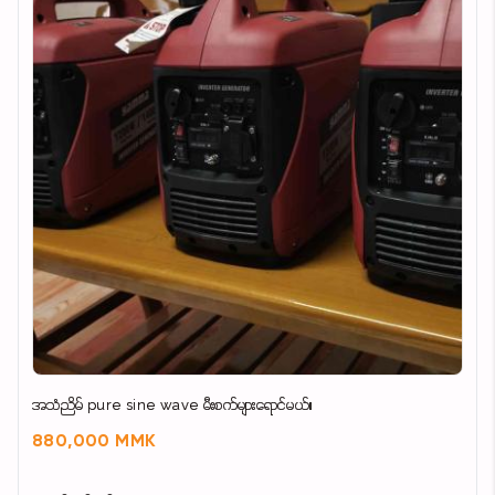
အသံညိမ် pure sine wave မီးစက်များရောင်မယ်။
880,000 MMK