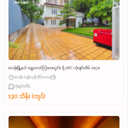
ဗဟန်းမြို့နယ် (ရွှေတောင်ကြားအတွင်း) ရှိ 2RC လုံးချင်းအိမ် အငှား
ဗဟန်း | ရန်ကုန်တိုင်းဒေသကြီး
လုံးချင်းအိမ်
130 သိန်း (ကျပ်)