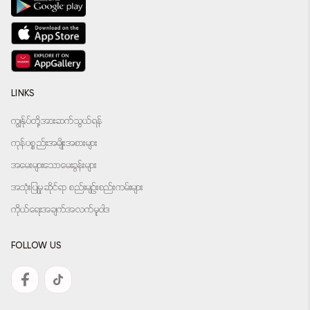
LINKS
ကျွန်ုပ်တို့အားဆက်သွယ်ရန်
ကုန်ပစ္စည်းအမျိုးအစားများ
အမေးများသောမေးခွန်းများ
အသုံးပြုမှုဆိုင်ရာ စည်းမျဉ်းစည်းကမ်းများ
ကိုယ်ရေးအချက်အလက်မူဝါဒ
FOLLOW US