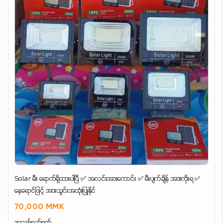
Solar မီး ရောက်ရှိထားပါပြီ ✅ အလင်းအားကောင်း ✅ မီးပျက်ချိန် အားကိုးရ ✅
နေရောင်ဖြင့် အားသွင်းအသုံးပြုနိုင်
70,000 MMK
အသစ်စက်စက်