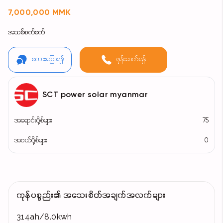
7,000,000 MMK
အသစ်စက်စက်
စကားပြောရန်
ဖုန်းဆက်ရန်
SCT power solar myanmar
အရောင်းပို့စ်များ
75
အဝယ်ပို့စ်များ
0
ကုန်ပစ္စည်း၏ အသေးစိတ်အချက်အလက်များ
314ah/8.0kwh