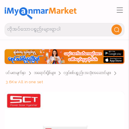
ပင်မစာမျက်နှာ
အရောင်းပို့စ်များ
လျှပ်စစ်ပစ္စည်း အသုံးအဆောင်များ
3.6Kw All in one set