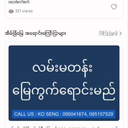
အသစ်စက်စက်
321 views
အိမ်ခြံမြေ အရောင်းကြော်ငြာများ
ပိုမိုကြည့်ရှုရန်