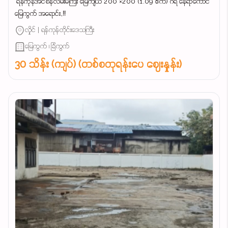
‌ ရန်ကုန်အင်စိန်လမ်းမကြီး မြေကျယ် 200 ×200 (1.09 ဧက) ဂရံ နေရာကောင်
မြေကွက် အရောင်း,‼️
လှိုင် | ရန်ကုန်တိုင်းဒေသကြီး
မြေကွက် ၊ ခြံကွက်
30 သိန်း (ကျပ်) (တစ်စတုရန်းပေ ဈေးနှုန်း)