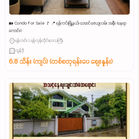
🏡 Condo For Sale 🚩 📍 ရန်ကင်းမြို့နယ်၊ အောင်ဇေယျလမ်း အနီး (နေရာ
ကောင်း)
ရန်ကင်း | ရန်ကုန်တိုင်းဒေသကြီး
ကွန်ဒို
6.8 သိန်း (ကျပ်) (တစ်စတုရန်းပေ ဈေးနှုန်း)