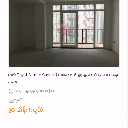
အလုံ Royal Sinmin Condo မိသားစုနေ ရုံးခန်းဖွင့်ရန် ကောင်းမွန်သောအခန်း
အငှား
အလုံ | ရန်ကုန်တိုင်းဒေသကြီး
ကွန်ဒို
30 သိန်း (ကျပ်)