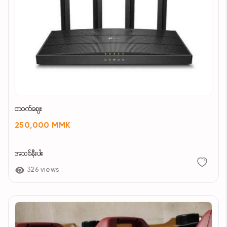
တဝက်ဈေး
250,000 MMK
အသစ်နီးပါး
326 views