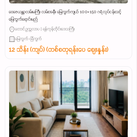
ဝေဇေယန္တာလမ်းမကြီး လမ်းအနီး မြေကွက်ကျယ် 100×150 ဂရံ လုပ်ငန်းသင့်
မြေကွက်ရောင်းမည်
တောင်ဥက္ကလာပ | ရန်ကုန်တိုင်းဒေသကြီး
မြေကွက် ၊ ခြံကွက်
12 သိန်း (ကျပ်) (တစ်စတုရန်းပေ ဈေးနှုန်း)