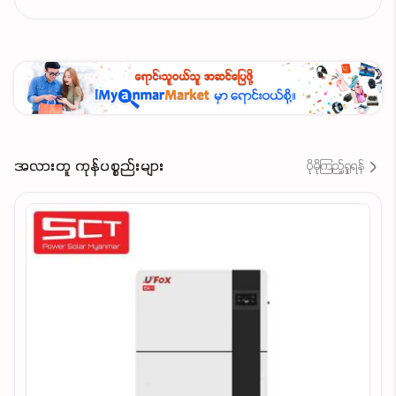
အလားတူ ကုန်ပစ္စည်းများ
ပိုမိုကြည့်ရှုရန်