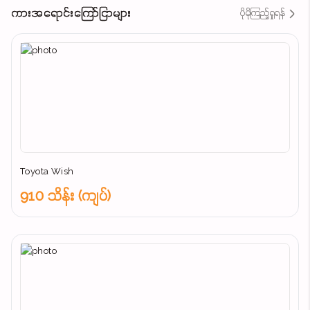
ကားအရောင်းကြော်ငြာများ
ပိုမိုကြည့်ရှုရန်
Toyota Wish
910 သိန်း (ကျပ်)