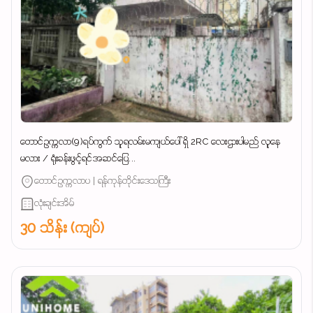
တောင်ဥက္ကလာ(9)ရပ်ကွက် သူရလမ်းမကျယ်ပေါ် ရှိ 2RC လေးဌားပါမည် လူနေ
မလား / ရုံးခန်းဖွင့်ရင်အဆင်ပြေ...
တောင်ဥက္ကလာပ | ရန်ကုန်တိုင်းဒေသကြီး
လုံးချင်းအိမ်
30 သိန်း (ကျပ်)