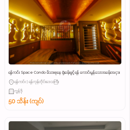
ရန်ကင်း Space Condo မိသားစုနေ ရုံးခန်းဖွင့်ရန် ကောင်းမွန်သောအခန်းအငှား
ရန်ကင်း | ရန်ကုန်တိုင်းဒေသကြီး
ကွန်ဒို
50 သိန်း (ကျပ်)