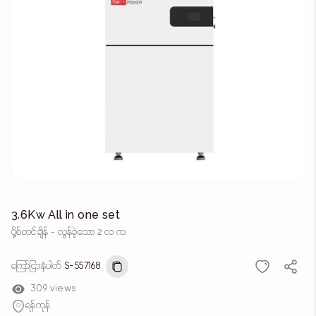
3.6Kw All in one set
ပို့စ်တင်ချိန် - လွန်ခဲ့သော 2 လ က
ကြော်ငြာနံပါတ်
S-557168
309 views
ရန်ကုန်