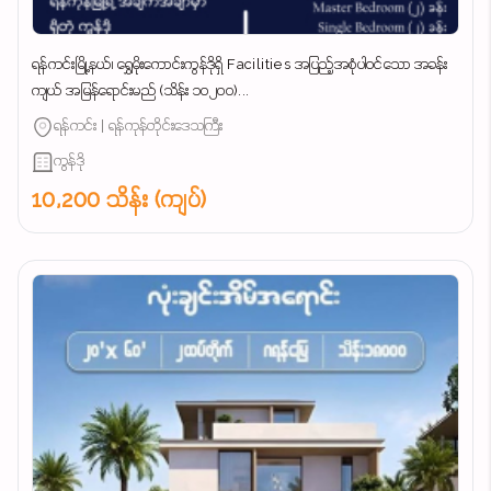
ရန်ကင်းမြို့နယ်၊ ရွှေမိုးကောင်းကွန်ဒိုရှိ Facilities အပြည့်အစုံပါဝင်သော အခန်း
ကျယ် အမြန်ရောင်းမည် (သိန်း ၁၀၂၀၀)...
ရန်ကင်း | ရန်ကုန်တိုင်းဒေသကြီး
ကွန်ဒို
10,200 သိန်း (ကျပ်)