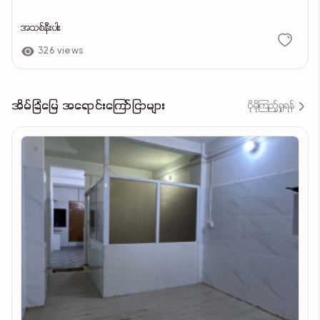
အသစ်နီးပါး
326 views
အိမ်ခြံမြေ အရောင်းကြော်ငြာများ
ပိုမိုကြည့်ရှုရန်