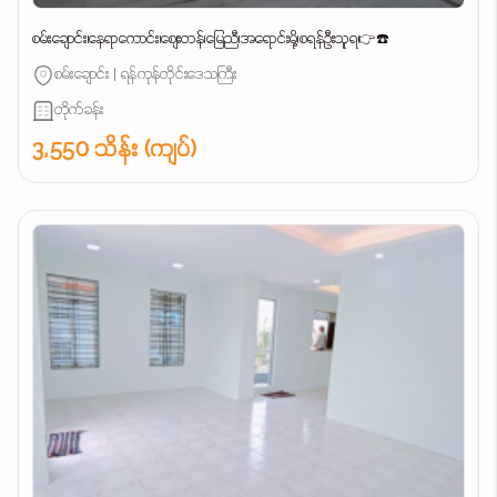
စမ်းချောင်း၊နေရာကောင်း၊စျေးတန်၊မြေညီ၊အရောင်းမို့၊စရန်ဦးသူရ👉☎️
စမ်းချောင်း | ရန်ကုန်တိုင်းဒေသကြီး
တိုက်ခန်း
3,550 သိန်း (ကျပ်)