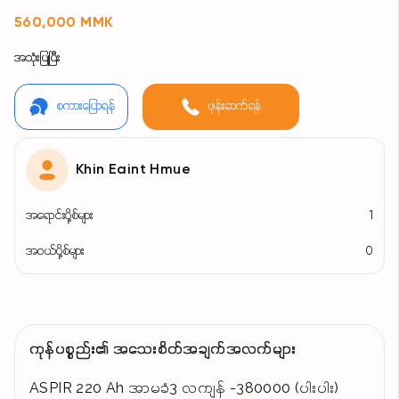
560,000 MMK
အသုံးပြုပြီး
စကားပြောရန်
ဖုန်းဆက်ရန်
Khin Eaint Hmue
အရောင်းပို့စ်များ
1
အဝယ်ပို့စ်များ
0
ကုန်ပစ္စည်း၏ အသေးစိတ်အချက်အလက်များ
ASPIR 220 Ah အာမခံ3 လကျန် -380000 (ပါးပါး)