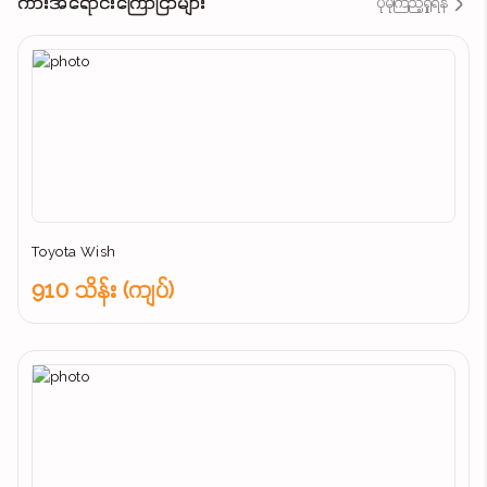
ကားအရောင်းကြော်ငြာများ
ပိုမိုကြည့်ရှုရန်
Toyota Wish
910 သိန်း (ကျပ်)