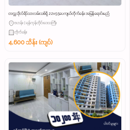
တက္ကသိုလ်ရိပ်သာလမ်းသစ်ရှိ 22x55ပေကျယ်တိုက်ခန်း အမြန်ရောင်းမည်
ဗဟန်း | ရန်ကုန်တိုင်းဒေသကြီး
တိုက်ခန်း
4,600 သိန်း (ကျပ်)