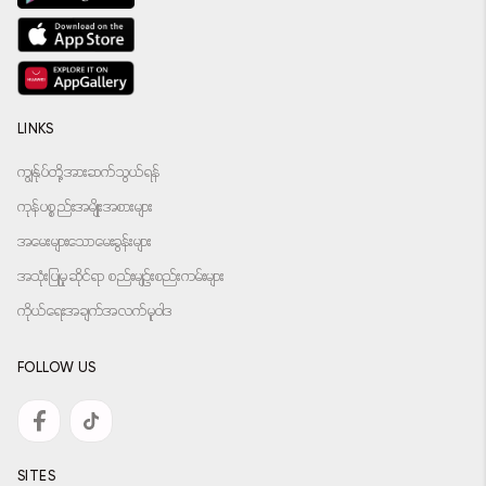
LINKS
ကျွန်ုပ်တို့အားဆက်သွယ်ရန်
ကုန်ပစ္စည်းအမျိုးအစားများ
အမေးများသောမေးခွန်းများ
အသုံးပြုမှုဆိုင်ရာ စည်းမျဉ်းစည်းကမ်းများ
ကိုယ်ရေးအချက်အလက်မူဝါဒ
FOLLOW US
SITES