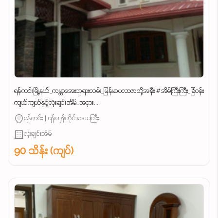
ရန်ကင်းမြို့နယ်_ကမ္ဘာအေးဘုရားလမ်း_မြန်မာပလာဇာတို့အနီး #အိမ်ကြီးကြီး_ခြံဝန်း
ကျယ်ကျယ်နှင့်လုံးချင်းအိမ်_အငှား...
ရန်ကင်း | ရန်ကုန်တိုင်းဒေသကြီး
လုံးချင်းအိမ်
90 သိန်း (ကျပ်)