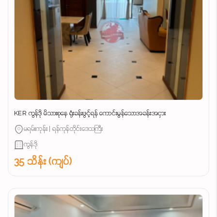
KER ကွန်ဒို မိသားစုနေ ရုံးခန်းဖွင့်ရန် ကောင်းမွန်သောအခန်းအငှား
မရမ်းကုန်း | ရန်ကုန်တိုင်းဒေသကြီး
ကွန်ဒို
35 သိန်း (ကျပ်)