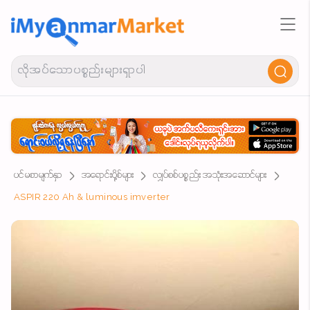
ပင်မစာမျက်နှာ
အရောင်းပို့စ်များ
လျှပ်စစ်ပစ္စည်း အသုံးအဆောင်များ
ASPIR 220 Ah & luminous imverter