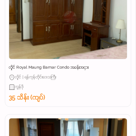
လှိုင် Royal Maung Bamar Condo အခန်းအငှား
လှိုင် | ရန်ကုန်တိုင်းဒေသကြီး
ကွန်ဒို
35 သိန်း (ကျပ်)