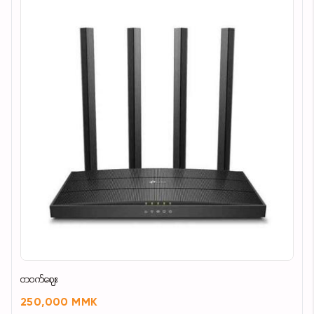
တဝက်ဈေး
250,000 MMK