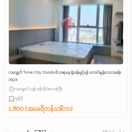
ကမာရွတ် Time City Condo မိသားစုနေ ရုံးခန်းဖွင့်ရန် ကောင်းမွန်သောအခန်း
အငှား
ကမာရွတ် | ရန်ကုန်တိုင်းဒေသကြီး
ကွန်ဒို
1,800 (အမေရိကန်ဒေါ်လာ)