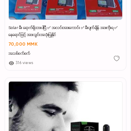
Solar မီး ရောက်ရှိထားပါပြီ ✅ အလင်းအားကောင်း ✅ မီးပျက်ချိန် အားကိုးရ ✅
နေရောင်ဖြင့် အားသွင်းအသုံးပြုနိုင်
70,000 MMK
အသစ်စက်စက်
316 views