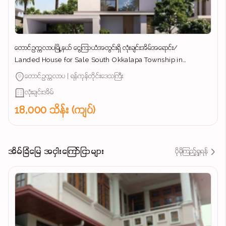
တောင်ဥက္ကလာပမြို့နယ် ​ငွေကြာယံအတွင်းရှိ လုံးချင်းအိမ်အ​ရောင်း/
Landed House for Sale South Okkalapa Township in
Yangon/
တောင်ဥက္ကလာပ | ရန်ကုန်တိုင်းဒေသကြီး
လုံးချင်းအိမ်
18,000 သိန်း (ကျပ်)
အိမ်ခြံမြေ အငှါးကြော်ငြာများ
ပိုမိုကြည့်ရှုရန်