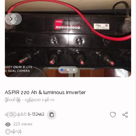
Next
Previous
ASPIR 220 Ah & luminous imverter
ပို့စ်တင်ချိန် - လွန်ခဲ့သော 1 နှစ် က
ကြော်ငြာနံပါတ်
S-132462
223 views
ရန်ကုန်