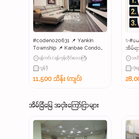
#codeno20631 📌 Yankin
✨#မေ
Township 📌 Kanbae Condo
အိမ်ရာ
for SALE 📣📣📣
ရောင်း
ရန်ကင်း | ရန်ကုန်တိုင်းဒေသကြီး
သင်္ဃ
ကွန်ဒို
လုံးခ
11,500 သိန်း (ကျပ်)
28,00
အိမ်ခြံမြေ အငှါးကြော်ငြာများ