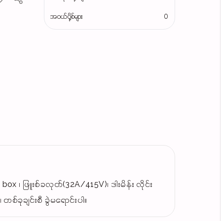
အဝယ်ပို့စ်များ
0
ox ၊ ဖြူးစ်ခလုတ်(32A/415V)၊ ဒါးမိန်း လိုင်း
စ်ခုချင်းစီ ခွဲမရောင်းပါ။