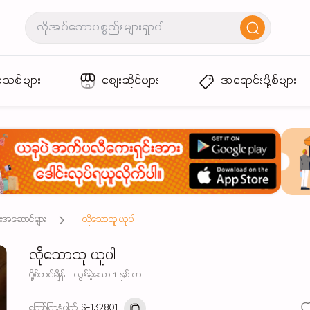
အသစ်များ
စျေးဆိုင်များ
အရောင်းပို့စ်များ
ုံးအဆောင်များ
လိုသောသူ ယူပါ
လိုသောသူ ယူပါ
ပို့စ်တင်ချိန် - လွန်ခဲ့သော 1 နှစ် က
ကြော်ငြာနံပါတ်
S-132801