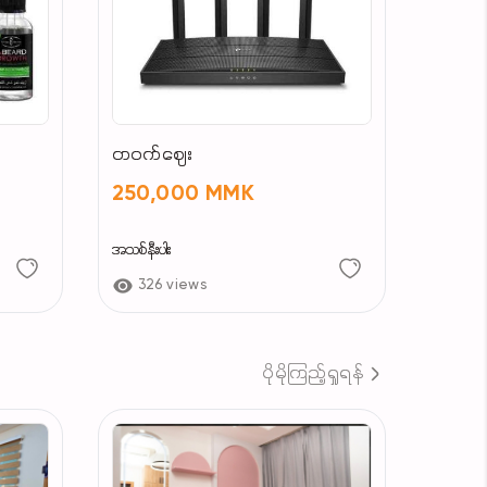
တဝက်ဈေး
250,000 MMK
အသစ်နီးပါး
326 views
ပိုမိုကြည့်ရှုရန်