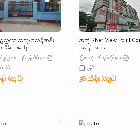
ဥက္ကလာ သံသုမာလမ်ူအနီး
အလုံ River View Point C
င်းအိမ်ငှားမည်
အခန်းအငှား
်ဥက္ကလာပ | ရန်ကုန်တိုင်းဒေသကြီး
အလုံ | ရန်ကုန်တိုင်းဒေသကြီး
ျင်းအိမ်
ကွန်ဒို
န်း (ကျပ်)
38 သိန်း (ကျပ်)