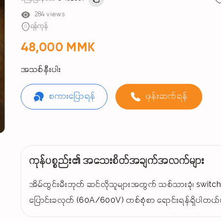
284 views
ရန်ကုန်
48,000 MMK
အသစ်နီးပါး
စကားပြောရန်
ဖုန်းဆက်ရန်
ကုန်ပစ္စည်း၏ အသေးစိတ်အချက်အလက်များ
အိမ်တွင်းမီးဘုတ် ဆင်လိုသူများအတွက် သစ်သားခုံ၊ switch b
ပြောင်းခလုတ် (60A/600V) တစ်စုံစာ ရောင်းရန်ရှိပါတယ်။ တ