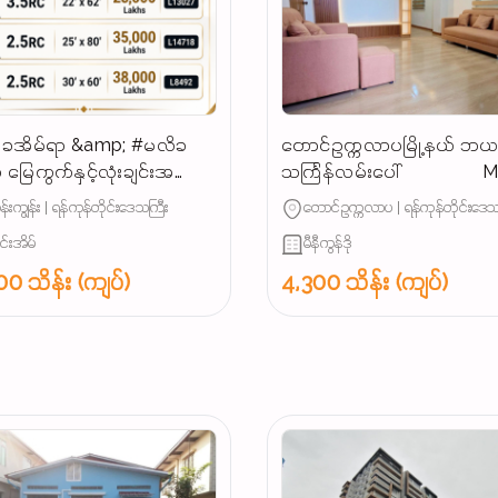
ခအိမ်ရာ &amp; #မလိခ
တောင်ဥက္ကလာပမြို့နယ် ဘ
 မြေကွက်နှင့်လုံးချင်းအ
သင်္ကြန်လမ်းပေါ် Mini
များ
Condo အရောင်း (𝐏𝐎𝐒𝐓 𝐍𝐎.291
န်းကျွန်း | ရန်ကုန်တိုင်းဒေသကြီး
တောင်ဥက္ကလာပ | ရန်ကုန်တိုင်းဒေသ
လို့ပြောပြီး မေးမြန်းပေးပါရန်)
ျင်းအိမ်
မီနီကွန်ဒို
0 သိန်း (ကျပ်)
4,300 သိန်း (ကျပ်)