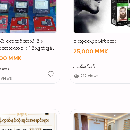
မီး ရောက်ရှိထားပါပြီ ✅
ပါးသိုင်မွေးပေါက်ဆေး
အားကောင်း ✅ မီးပျက်ချိန်
25,000 MMK
ုးရ ✅ နေရောင်ဖြင့် အားသွင်း
000 MMK
ုနိုင်
အသစ်စက်စက်
က်စက်
212 views
 views