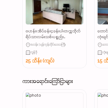
ဗဟန်း၊အိပ်ခန်း၄ခန်းပါ၊တက္ကသိုလ်
တောင်
ရိပ်သာလမ်းသစ်၊ပစ္စည်း
လုံးချ
စုံCondoအငှါးမို့၊စရန်ဦးသူရ👉☎️
ဗဟန်း | ရန်ကုန်တိုင်းဒေသကြီး
တောင
ကွန်ဒို
လုံးခ
25 သိန်း (ကျပ်)
15 သိ
ကားအရောင်းကြော်ငြာများ