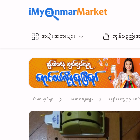
အမျိုးအစားများ
ကုန်ပစ္စည်း
ပင်မစာမျက်နှာ
အရောင်းပို့စ်များ
လျှပ်စစ်ပစ္စည်း အသ