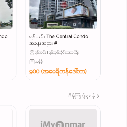
ondo
ရန်ကင်း The Central Condo
အခန်းအငှား #
ရန်ကင်း | ရန်ကုန်တိုင်းဒေသကြီး
ကွန်ဒို
900 (အမေရိကန်ဒေါ်လာ)
ပိုမိုကြည့်ရှုရန်