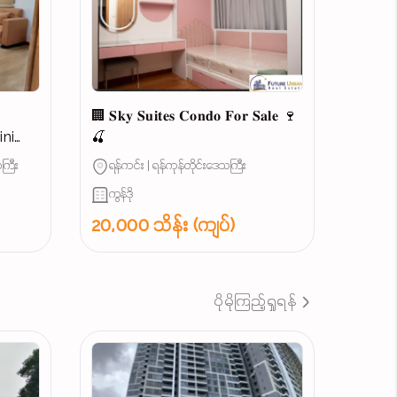
ယ
🏢 𝐒𝐤𝐲 𝐒𝐮𝐢𝐭𝐞𝐬 𝐂𝐨𝐧𝐝𝐨 𝐅𝐨𝐫 𝐒𝐚𝐥𝐞 🍷
🍒
ကြီး
ရန်ကင်း | ရန်ကုန်တိုင်းဒေသကြီး
...
ကွန်ဒို
20,000 သိန်း (ကျပ်)
ပိုမိုကြည့်ရှုရန်