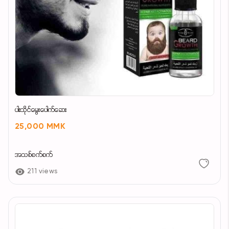
ပါးသိုင်မွေးပေါက်ဆေး
25,000 MMK
အသစ်စက်စက်
211 views