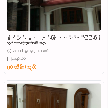
ရန်ကင်းမြို့နယ်_ကမ္ဘာအေးဘုရားလမ်း_မြန်မာပလာဇာတို့အနီး #အိမ်ကြီးကြီး_ခြံဝန်း
ကျယ်ကျယ်နှင့်လုံးချင်းအိမ်_အငှား...
ရန်ကင်း | ရန်ကုန်တိုင်းဒေသကြီး
လုံးချင်းအိမ်
90 သိန်း (ကျပ်)