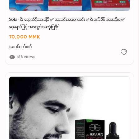
Solar မီး ရောက်ရှိထားပါပြီ ✅ အလင်းအားကောင်း ✅ မီးပျက်ချိန် အားကိုးရ ✅
နေရောင်ဖြင့် အားသွင်းအသုံးပြုနိုင်
70,000 MMK
အသစ်စက်စက်
316 views