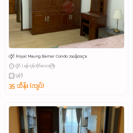
လှိုင် Royal Maung Bamar Condo အခန်းအငှား
လှိုင် | ရန်ကုန်တိုင်းဒေသကြီး
ကွန်ဒို
35 သိန်း (ကျပ်)