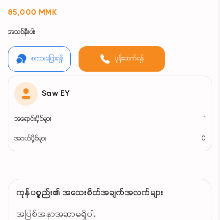
85,000 MMK
အသစ်နီးပါး
စကားပြောရန်
ဖုန်းဆက်ရန်
Saw EY
အရောင်းပို့စ်များ
1
အဝယ်ပို့စ်များ
0
ကုန်ပစ္စည်း၏ အသေးစိတ်အချက်အလက်များ
အပြစ်အနာအဆာမရှိပါ..