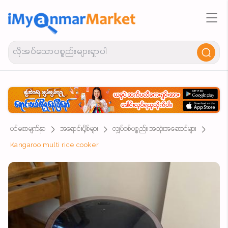
ပင်မစာမျက်နှာ
အရောင်းပို့စ်များ
လျှပ်စစ်ပစ္စည်း အသုံးအဆောင်များ
Kangaroo multi rice cooker