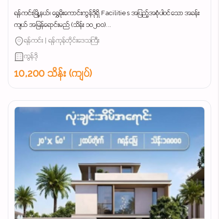
ရန်ကင်းမြို့နယ်၊ ရွှေမိုးကောင်းကွန်ဒိုရှိ Facilities အပြည့်အစုံပါဝင်သော အခန်း
ကျယ် အမြန်ရောင်းမည် (သိန်း ၁၀၂၀၀)...
ရန်ကင်း | ရန်ကုန်တိုင်းဒေသကြီး
ကွန်ဒို
10,200 သိန်း (ကျပ်)