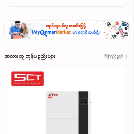
အလားတူ ကုန်ပစ္စည်းများ
ပိုမိုကြည့်ရှုရန်