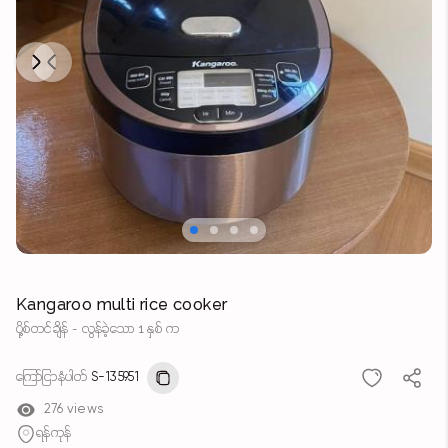
Next
Previous
Kangaroo multi rice cooker
ပို့စ်တင်ချိန် - လွန်ခဲ့သော 1 နှစ် က
ကြော်ငြာနံပါတ်
S-135951
276 views
ရန်ကုန်