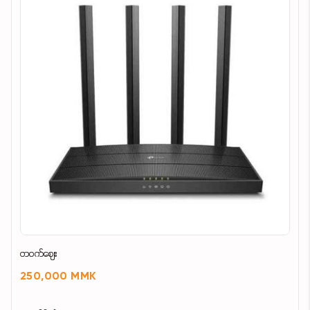
တဝက်ဈေး
250,000 MMK