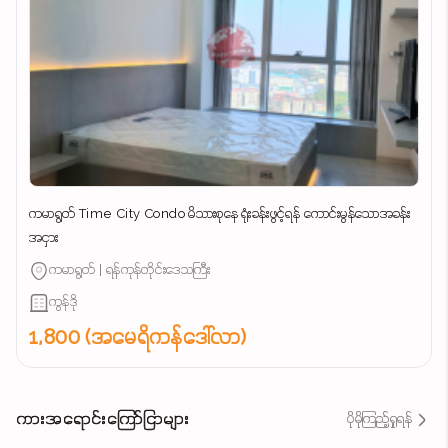
ကမာရွတ် Time City Condo မိသားစုနေ ရုံးခန်းဖွင့်ရန် ကောင်းမွန်သောအခန်း
အငှား
ကမာရွတ် | ရန်ကုန်တိုင်းဒေသကြီး
ကွန်ဒို
1,800 (အမေရိကန်ဒေါ်လာ)
ကားအရောင်းကြော်ငြာများ
ပိုမိုကြည့်ရှုရန်