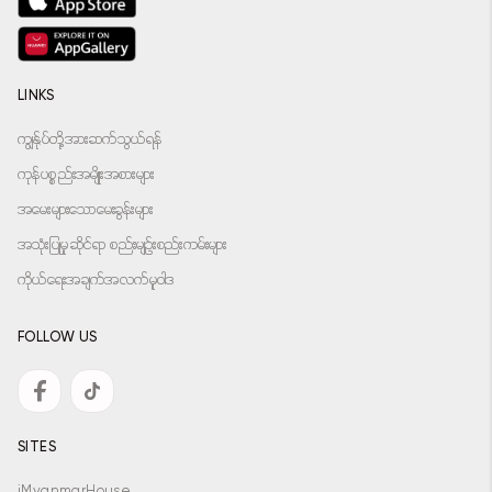
LINKS
ကျွန်ုပ်တို့အားဆက်သွယ်ရန်
ကုန်ပစ္စည်းအမျိုးအစားများ
အမေးများသောမေးခွန်းများ
အသုံးပြုမှုဆိုင်ရာ စည်းမျဉ်းစည်းကမ်းများ
ကိုယ်ရေးအချက်အလက်မူဝါဒ
FOLLOW US
SITES
iMyanmarHouse