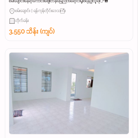
စမ်းချောင်း၊နေရာကောင်း၊စျေးတန်၊မြေညီ၊အရောင်းမို့၊စရန်ဦးသူရ👉☎️
စမ်းချောင်း | ရန်ကုန်တိုင်းဒေသကြီး
တိုက်ခန်း
3,550 သိန်း (ကျပ်)