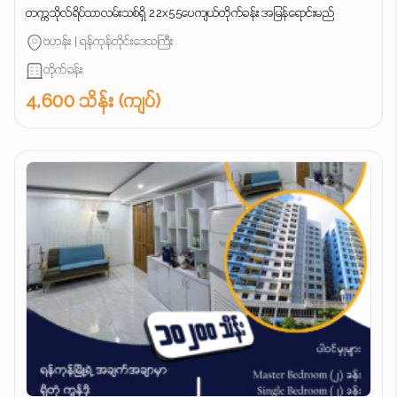
တက္ကသိုလ်ရိပ်သာလမ်းသစ်ရှိ 22x55ပေကျယ်တိုက်ခန်း အမြန်ရောင်းမည်
ဗဟန်း | ရန်ကုန်တိုင်းဒေသကြီး
တိုက်ခန်း
4,600 သိန်း (ကျပ်)