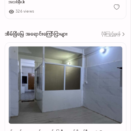
အသစ်နီးပါး
326 views
အိမ်ခြံမြေ အရောင်းကြော်ငြာများ
ပိုမိုကြည့်ရှုရန်