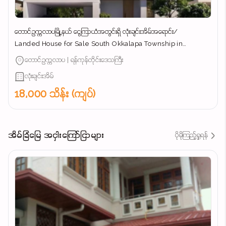
တောင်ဥက္ကလာပမြို့နယ် ​ငွေကြာယံအတွင်းရှိ လုံးချင်းအိမ်အ​ရောင်း/
Landed House for Sale South Okkalapa Township in
Yangon/
တောင်ဥက္ကလာပ | ရန်ကုန်တိုင်းဒေသကြီး
လုံးချင်းအိမ်
18,000 သိန်း (ကျပ်)
အိမ်ခြံမြေ အငှါးကြော်ငြာများ
ပိုမိုကြည့်ရှုရန်