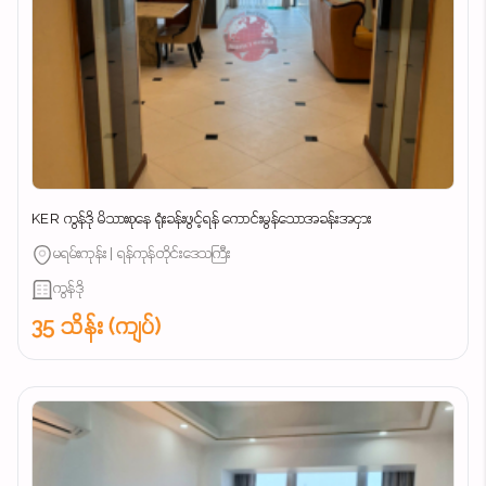
KER ကွန်ဒို မိသားစုနေ ရုံးခန်းဖွင့်ရန် ကောင်းမွန်သောအခန်းအငှား
မရမ်းကုန်း | ရန်ကုန်တိုင်းဒေသကြီး
ကွန်ဒို
35 သိန်း (ကျပ်)