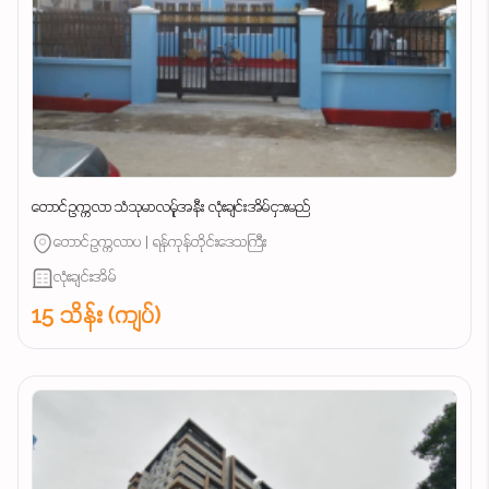
တောင်ဥက္ကလာ သံသုမာလမ်ူအနီး လုံးချင်းအိမ်ငှားမည်
တောင်ဥက္ကလာပ | ရန်ကုန်တိုင်းဒေသကြီး
လုံးချင်းအိမ်
15 သိန်း (ကျပ်)