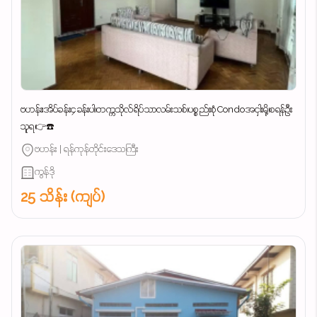
ဗဟန်း၊အိပ်ခန်း၄ခန်းပါ၊တက္ကသိုလ်ရိပ်သာလမ်းသစ်၊ပစ္စည်းစုံCondoအငှါးမို့၊စရန်ဦး
သူရ👉☎️
ဗဟန်း | ရန်ကုန်တိုင်းဒေသကြီး
ကွန်ဒို
25 သိန်း (ကျပ်)