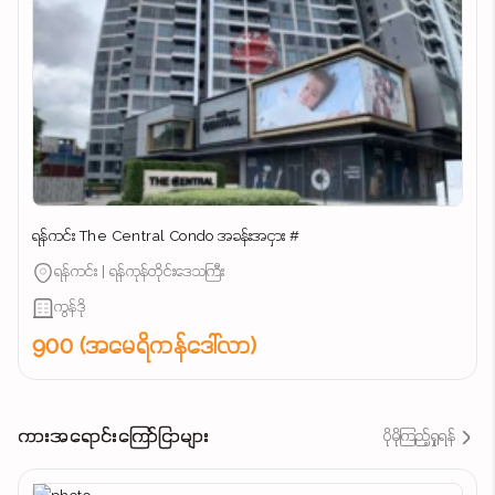
ရန်ကင်း The Central Condo အခန်းအငှား #
ရန်ကင်း | ရန်ကုန်တိုင်းဒေသကြီး
ကွန်ဒို
900 (အမေရိကန်ဒေါ်လာ)
ကားအရောင်းကြော်ငြာများ
ပိုမိုကြည့်ရှုရန်