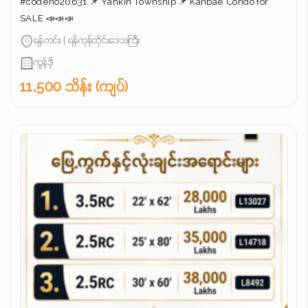
#codeno20631 📌 Yankin Township 📌 Kanbae Condo for
SALE 📣📣📣
ရန်ကင်း | ရန်ကုန်တိုင်းဒေသကြီး
ကွန်ဒို
11,500 သိန်း (ကျပ်)