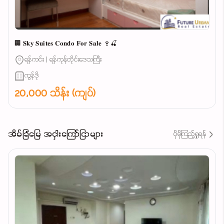
🏢 𝐒𝐤𝐲 𝐒𝐮𝐢𝐭𝐞𝐬 𝐂𝐨𝐧𝐝𝐨 𝐅𝐨𝐫 𝐒𝐚𝐥𝐞 🍷🍒
ရန်ကင်း | ရန်ကုန်တိုင်းဒေသကြီး
ကွန်ဒို
20,000 သိန်း (ကျပ်)
အိမ်ခြံမြေ အငှါးကြော်ငြာများ
ပိုမိုကြည့်ရှုရန်