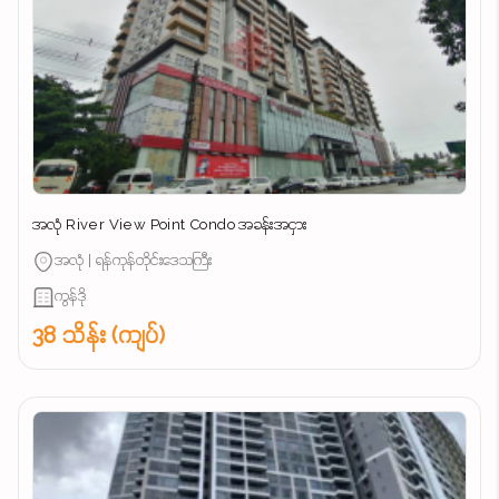
အလုံ River View Point Condo အခန်းအငှား
အလုံ | ရန်ကုန်တိုင်းဒေသကြီး
ကွန်ဒို
38 သိန်း (ကျပ်)