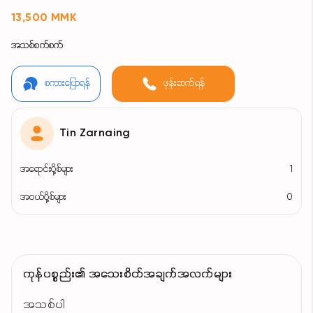
13,500 MMK
အသစ်စက်စက်
စကားပြောရန်
ဖုန်းဆက်ရန်
Tin Zarnaing
အရောင်းပို့စ်များ
1
အဝယ်ပို့စ်များ
0
ကုန်ပစ္စည်း၏ အသေးစိတ်အချက်အလက်များ
အသစ်ပါ