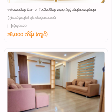
✨#မေခအိမ်ရာ &amp; #မလိခအိမ်ရာ မြေကွက်နှင့်လုံးချင်းအရောင်းများ
သင်္ဃန်းကျွန်း | ရန်ကုန်တိုင်းဒေသကြီး
လုံးချင်းအိမ်
28,000 သိန်း (ကျပ်)