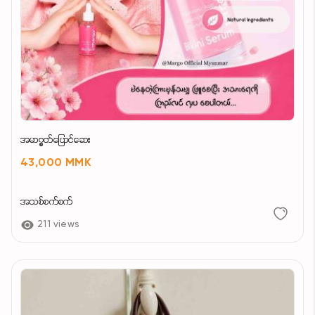
အမာ၇ွတ်ပြောင်ဆေး
43,000 MMK
အသစ်စက်စက်
211 views