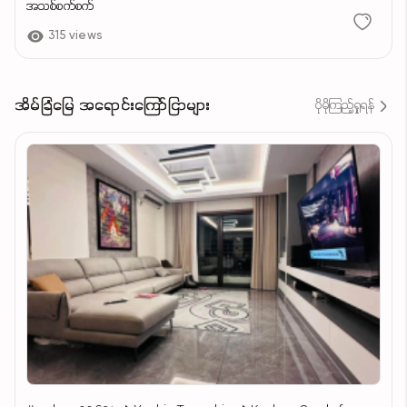
အသစ်စက်စက်
315 views
အိမ်ခြံမြေ အရောင်းကြော်ငြာများ
ပိုမိုကြည့်ရှုရန်