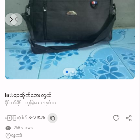
Next
Previous
lattopဆိုက်ဘေးလွယ်
ပို့စ်တင်ချိန် - လွန်ခဲ့သော 1 နှစ် က
ကြော်ငြာနံပါတ်
S-139425
258 views
ရန်ကုန်