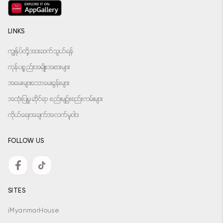
LINKS
ကျွန်ုပ်တို့အားဆက်သွယ်ရန်
ကုန်ပစ္စည်းအမျိုးအစားများ
အမေးများသောမေးခွန်းများ
အသုံးပြုမှုဆိုင်ရာ စည်းမျဉ်းစည်းကမ်းများ
ကိုယ်ရေးအချက်အလက်မူဝါဒ
FOLLOW US
SITES
iMyanmarHouse