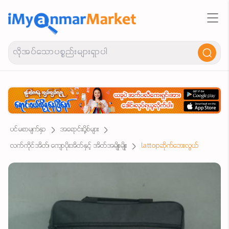
ပင်မစာမျက်နှာ
အရောင်းပို့စ်များ
လက်ကိုင်အိတ်၊ ကျောပိုးအိတ်နှင့် အိတ်အမျိုးမျိုး
lattopဆိုက်ဘေးလွယ်