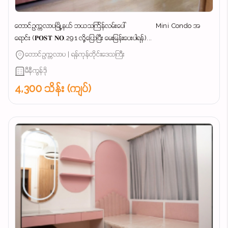
တောင်ဥက္ကလာပမြို့နယ် ဘယသင်္ကြန်လမ်းပေါ် Mini Condo အ
ရောင်း (𝐏𝐎𝐒𝐓 𝐍𝐎.291 လို့ပြောပြီး မေးမြန်းပေးပါရန်)...
တောင်ဥက္ကလာပ | ရန်ကုန်တိုင်းဒေသကြီး
မီနီကွန်ဒို
4,300 သိန်း (ကျပ်)