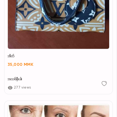
အိတ်
35,000 MMK
အသစ်နီးပါး
277 views