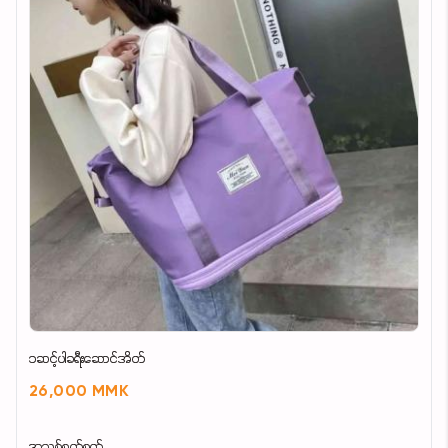
၁ဆင့်ပါခရီးဆောင်အိတ်
26,000 MMK
အသစ်စက်စက်