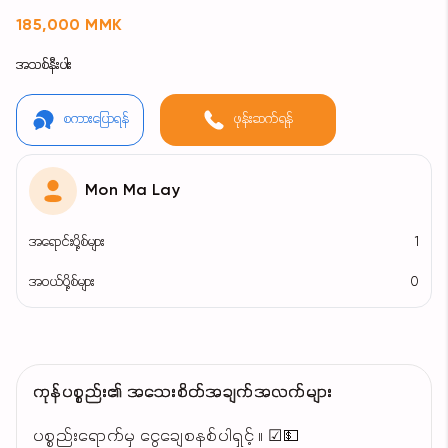
185,000 MMK
အသစ်နီးပါး
စကားပြောရန်
ဖုန်းဆက်ရန်
Mon Ma Lay
အရောင်းပို့စ်များ
1
အဝယ်ပို့စ်များ
0
ကုန်ပစ္စည်း၏ အသေးစိတ်အချက်အလက်များ
ပစ္စည်းရောက်မှ ငွေချေစနစ်ပါရှင့် ။ ☑💵