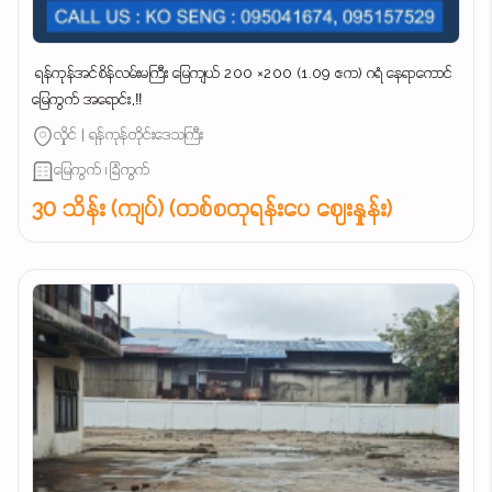
‌ ရန်ကုန်အင်စိန်လမ်းမကြီး မြေကျယ် 200 ×200 (1.09 ဧက) ဂရံ နေရာကောင်
မြေကွက် အရောင်း,‼️
လှိုင် | ရန်ကုန်တိုင်းဒေသကြီး
မြေကွက် ၊ ခြံကွက်
30 သိန်း (ကျပ်) (တစ်စတုရန်းပေ ဈေးနှုန်း)