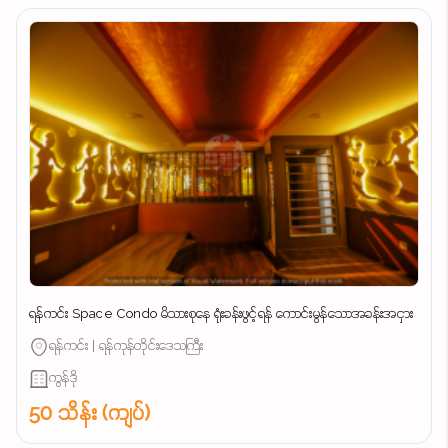
ရန်ကင်း Space Condo မိသားစုနေ ရုံးခန်းဖွင့်ရန် ကောင်းမွန်သောအခန်းအငှား
ရန်ကင်း | ရန်ကုန်တိုင်းဒေသကြီး
ကွန်ဒို
50 သိန်း (ကျပ်)