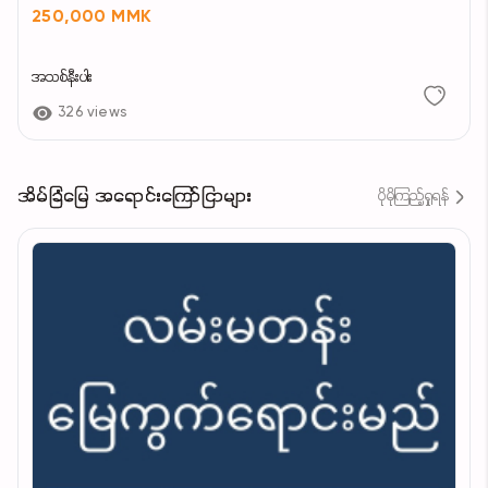
250,000 MMK
အသစ်နီးပါး
326 views
အိမ်ခြံမြေ အရောင်းကြော်ငြာများ
ပိုမိုကြည့်ရှုရန်