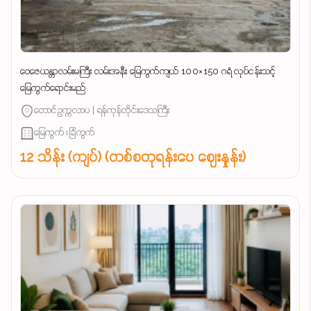
ဝေဇေယန္တာလမ်းမကြီး လမ်းအနီး မြေကွက်ကျယ် 100×150 ဂရံ လုပ်ငန်းသင့်
မြေကွက်ရောင်းမည်
တောင်ဥက္ကလာပ | ရန်ကုန်တိုင်းဒေသကြီး
မြေကွက် ၊ ခြံကွက်
12 သိန်း (ကျပ်) (တစ်စတုရန်းပေ ဈေးနှုန်း)