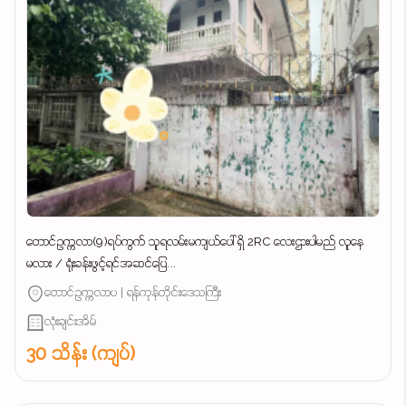
တောင်ဥက္ကလာ(9)ရပ်ကွက် သူရလမ်းမကျယ်ပေါ် ရှိ 2RC လေးဌားပါမည် လူနေ
မလား / ရုံးခန်းဖွင့်ရင်အဆင်ပြေ...
တောင်ဥက္ကလာပ | ရန်ကုန်တိုင်းဒေသကြီး
လုံးချင်းအိမ်
30 သိန်း (ကျပ်)