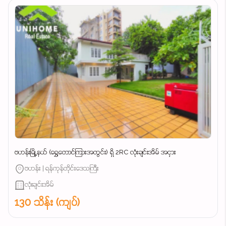
ဗဟန်းမြို့နယ် (ရွှေတောင်ကြားအတွင်း) ရှိ 2RC လုံးချင်းအိမ် အငှား
ဗဟန်း | ရန်ကုန်တိုင်းဒေသကြီး
လုံးချင်းအိမ်
130 သိန်း (ကျပ်)