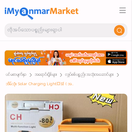
ပင်မစာမျက်နှာ
အရောင်းပို့စ်များ
လျှပ်စစ်ပစ္စည်း အသုံးအဆောင်များ
အိမ်သုံး Solar Charging Light💥🛒 ( အကောင်းစား ) 😍😍