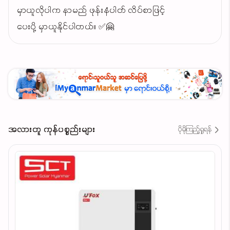
မှာယူလိုပါက နာမည် ဖုန်းနံပါတ် လိပ်စာဖြင့်
ပေးပို့ မှာယူနိုင်ပါတယ်။ ✅🤗
အလားတူ ကုန်ပစ္စည်းများ
ပိုမိုကြည့်ရှုရန်