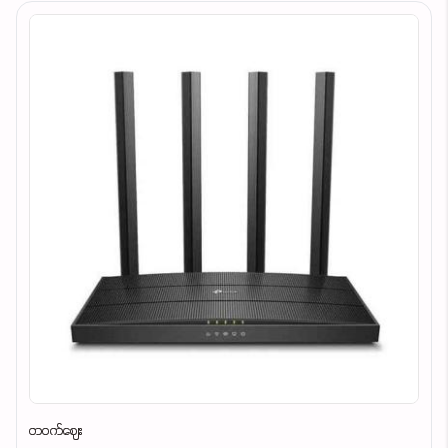
တဝက်ဈေး