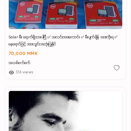
Solar မီး ရောက်ရှိထားပါပြီ ✅ အလင်းအားကောင်း ✅ မီးပျက်ချိန် အားကိုးရ ✅
နေရောင်ဖြင့် အားသွင်းအသုံးပြုနိုင်
70,000 MMK
အသစ်စက်စက်
316 views