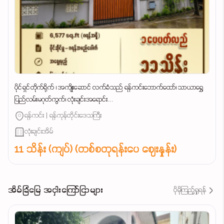
ပိုင်ရှင်တိုက်ရိုက် ၊ အကျိုးဆောင် လက်ခံသည် ရန်ကင်းဘောက်ထော်၊ သာယာရွှေ
ပြည်လမ်းမဂုတ်ကွက်၊ လုံးချင်းအရောင်း...
ရန်ကင်း | ရန်ကုန်တိုင်းဒေသကြီး
လုံးချင်းအိမ်
11 သိန်း (ကျပ်) (တစ်စတုရန်းပေ ဈေးနှုန်း)
အိမ်ခြံမြေ အငှါးကြော်ငြာများ
ပိုမိုကြည့်ရှုရန်