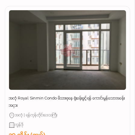
အလုံ Royal Sinmin Condo မိသားစုနေ ရုံးခန်းဖွင့်ရန် ကောင်းမွန်သောအခန်း
အငှား
အလုံ | ရန်ကုန်တိုင်းဒေသကြီး
ကွန်ဒို