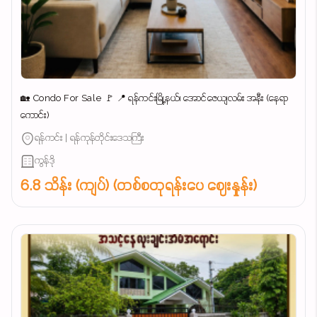
🏡 Condo For Sale 🚩 📍 ရန်ကင်းမြို့နယ်၊ အောင်ဇေယျလမ်း အနီး (နေရာ
ကောင်း)
ရန်ကင်း | ရန်ကုန်တိုင်းဒေသကြီး
ကွန်ဒို
6.8 သိန်း (ကျပ်) (တစ်စတုရန်းပေ ဈေးနှုန်း)