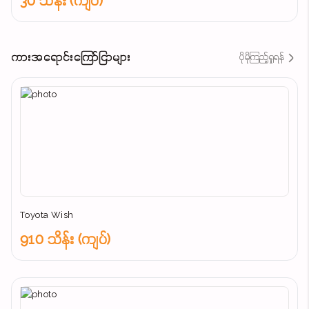
30 သိန်း (ကျပ်)
ကားအရောင်းကြော်ငြာများ
ပိုမိုကြည့်ရှုရန်
Toyota Wish
910 သိန်း (ကျပ်)