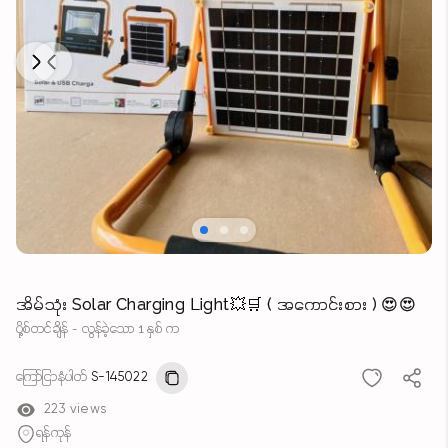
Next
Previous
အိမ်သုံး Solar Charging Light💥🛒 ( အကောင်းစား ) 😍😍
ပို့စ်တင်ချိန် - လွန်ခဲ့သော 1 နှစ် က
ကြော်ငြာနံပါတ်
S-145022
223 views
ရန်ကုန်