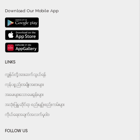
Download Our Mobile App
LINKS
ကျွန်ုပ်တို့အားဆက်သွယ်ရန်
ကုန်ပစ္စည်းအမျိုးအစားများ
အမေးများသောမေးခွန်းများ
အသုံးပြုမှုဆိုင်ရာ စည်းမျဉ်းစည်းကမ်းများ
ကိုယ်ရေးအချက်အလက်မူဝါဒ
FOLLOW US