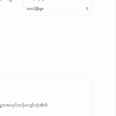
အဝယ်ပို့စ်များ
0
သွားအလုပ်သင့်လျော်တဲ့အိတ်