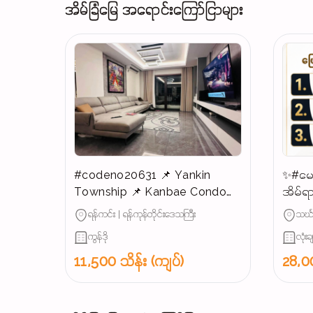
အိမ်ခြံမြေ အရောင်းကြော်ငြာများ
#codeno20631 📌 Yankin
✨#မေ
Township 📌 Kanbae Condo
အိမ်ရာ
for SALE 📣📣📣
ရောင်း
ရန်ကင်း | ရန်ကုန်တိုင်းဒေသကြီး
သင်္ဃ
ကွန်ဒို
လုံးခ
11,500 သိန်း (ကျပ်)
28,00