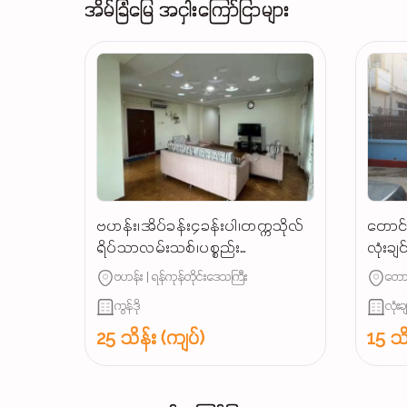
အိမ်ခြံမြေ အငှါးကြော်ငြာများ
ဗဟန်း၊အိပ်ခန်း၄ခန်းပါ၊တက္ကသိုလ်
တောင်
ရိပ်သာလမ်းသစ်၊ပစ္စည်း
လုံးချ
စုံCondoအငှါးမို့၊စရန်ဦးသူရ👉☎️
ဗဟန်း | ရန်ကုန်တိုင်းဒေသကြီး
တောင
ကွန်ဒို
လုံးခ
25 သိန်း (ကျပ်)
15 သိ