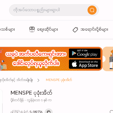
အသစ်များ
စျေးဆိုင်များ
အရောင်းပို့စ်များ
ုးအိတ်နှင့် အိတ်အမျိုးမျိုး
MENSPE ပုခုံးအိတ်
MENSPE ပုခုံးအိတ်
ပို့စ်တင်ချိန် - လွန်ခဲ့သော 1 နှစ် က
ကြော်ငြာနံပါတ်
S-189736