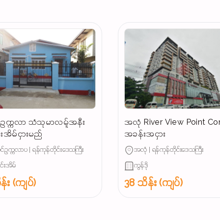
ဥက္ကလာ သံသုမာလမ်ူအနီး
အလုံ River View Point C
င်းအိမ်ငှားမည်
အခန်းအငှား
်ဥက္ကလာပ | ရန်ကုန်တိုင်းဒေသကြီး
အလုံ | ရန်ကုန်တိုင်းဒေသကြီး
ျင်းအိမ်
ကွန်ဒို
န်း (ကျပ်)
38 သိန်း (ကျပ်)