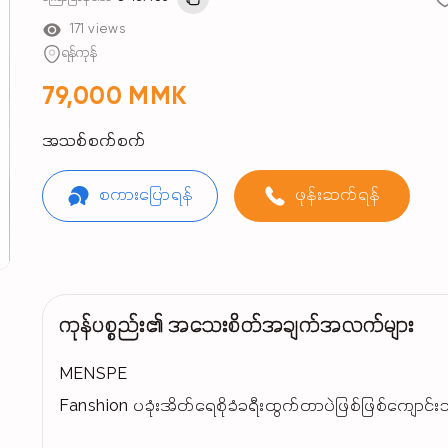
171 views
ရန်ကုန်
79,000 MMK
အသစ်စက်စက်
စကားပြောရန်
ဖုန်းဆက်ရန်
ကုန်ပစ္စည်း၏ အသေးစိတ်အချက်အလက်များ
MENSPE
Fanshion ပခုံးအိတ်ရေစိုခံခရီးထွက်တာပဲဖြစ်ဖြစ်ကျောင်း