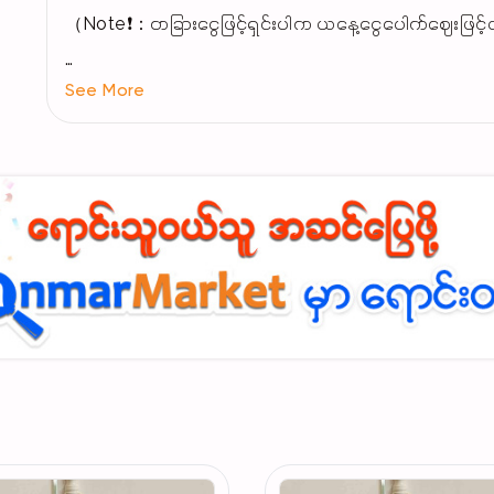
（Note❗：တခြားငွေဖြင့်ရှင်းပါက ယနေ့ငွေ
See More
အသေးစိတ်သိချင်ပါက Profile က Facebook Acc ကိုဆက
#MENSPE
#MensBags
#menbag
#Cherry樱桃