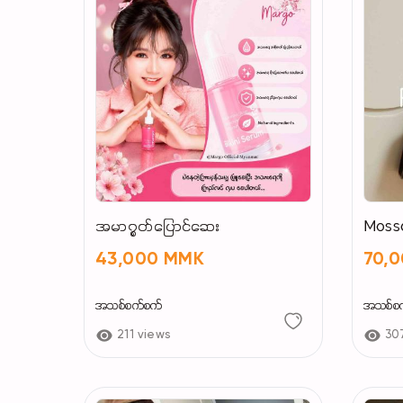
အမာ၇ွတ်ပြောင်ဆေး
Moss
43,000 MMK
70,
အသစ်စက်စက်
အသစ်စ
211 views
30