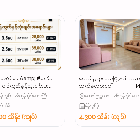
ခအိမ်ရာ &amp; #မလိခ
တောင်ဥက္ကလာပမြို့နယ် ဘ
 မြေကွက်နှင့်လုံးချင်းအ
သင်္ကြန်လမ်းပေါ် Mini
များ
Condo အရောင်း (𝐏𝐎𝐒𝐓 𝐍𝐎.291
န်းကျွန်း | ရန်ကုန်တိုင်းဒေသကြီး
တောင်ဥက္ကလာပ | ရန်ကုန်တိုင်းဒေသ
လို့ပြောပြီး မေးမြန်းပေးပါရန်)
ျင်းအိမ်
မီနီကွန်ဒို
0 သိန်း (ကျပ်)
4,300 သိန်း (ကျပ်)