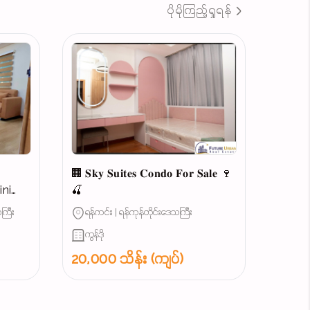
ပိုမိုကြည့်ရှုရန်
ယ
🏢 𝐒𝐤𝐲 𝐒𝐮𝐢𝐭𝐞𝐬 𝐂𝐨𝐧𝐝𝐨 𝐅𝐨𝐫 𝐒𝐚𝐥𝐞 🍷
🍒
ကြီး
ရန်ကင်း | ရန်ကုန်တိုင်းဒေသကြီး
...
ကွန်ဒို
20,000 သိန်း (ကျပ်)