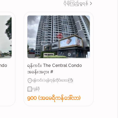
ပိုမိုကြည့်ရှုရန်
ondo
ရန်ကင်း The Central Condo
အခန်းအငှား #
ရန်ကင်း | ရန်ကုန်တိုင်းဒေသကြီး
ကွန်ဒို
900 (အမေရိကန်ဒေါ်လာ)