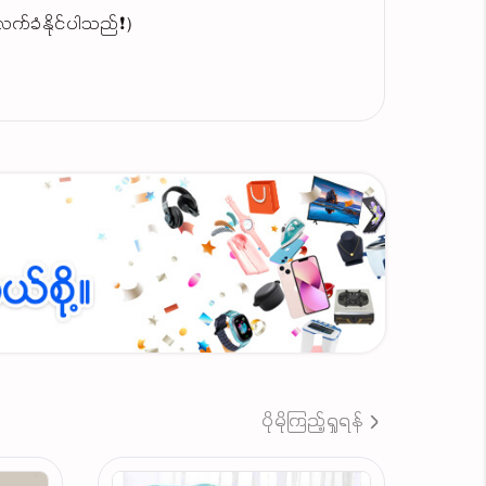
ပေါက်ဈေးဖြင့်လက်ခံနိုင်ပါသည်❗）
်သွယ်နိုင်ပါတယ်
ပိုမိုကြည့်ရှုရန်