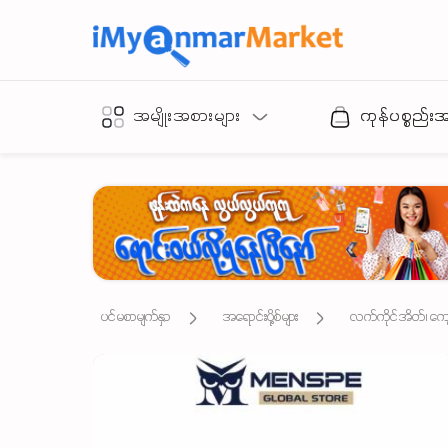
အမျိုးအစားများ
ကုန်ပစ္စည်း
ပင်မစာမျက်နှာ
အရောင်းပို့စ်များ
လက်ကိုင်အိတ်၊ ကျောပိ