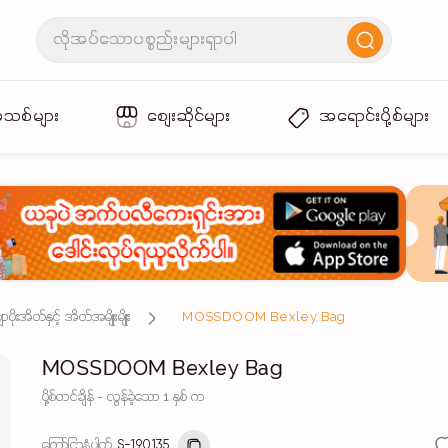
အသစ်များ
စျေးဆိုင်များ
အရောင်းပို့စ်များ
ုးအိတ်နှင့် အိတ်အမျိုးမျိုး
MOSSDOOM Bexley Bag
MOSSDOOM Bexley Bag
ပို့စ်တင်ချိန် - လွန်ခဲ့သော 1 နှစ် က
ကြော်ငြာနံပါတ်
S-190135