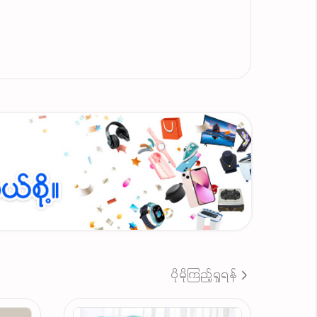
ပေါက်ဈေးဖြင့်လက်ခံနိုင်ပါသည်❗）
်သွယ်နိုင်ပါတယ်
ပိုမိုကြည့်ရှုရန်