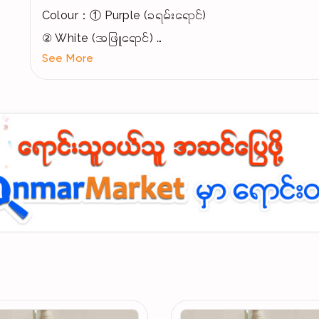
Colour：① Purple (ခရမ်းရောင်)
② White (အဖြူရောင်)
See More
③ Apricot (ဇီးသီးရောင်)
④ Black (အမဲရောင်)
（Note❗：တခြားငွေဖြင့်ရှင်းပါက ယနေ့ငွေ
အသေးစိတ်သိချင်ပါက Profile က Facebook Acc ကိုဆက
#mossdoom
#armpitbag
#bexleybag
#cherry樱桃