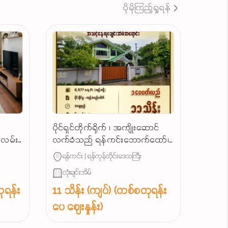
ပိုမိုကြည့်ရှုရန်
ပိုင်ရှင်တိုက်ရိုက် ၊ အကျိုးဆောင်
ျလမ်း
လက်ခံသည် ရန်ကင်းဘောက်ထော်၊
သာယာရွှေပြည်လမ်းမဂုတ်ကွက်၊
ရန်ကင်း | ရန်ကုန်တိုင်းဒေသကြီး
လုံးချင်းအရောင်း...
လုံးချင်းအိမ်
ုရန်း
11 သိန်း (ကျပ်) (တစ်စတုရန်း
ပေ ဈေးနှုန်း)