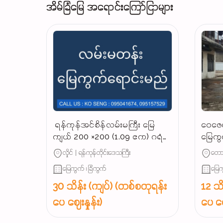
အိမ်ခြံမြေ အရောင်းကြော်ငြာများ
‌ ရန်ကုန်အင်စိန်လမ်းမကြီး မြေ
ဝေဇေယ
ကျယ် 200 ×200 (1.09 ဧက) ဂရံ
မြေကွ
နေရာကောင်မြေကွက် အရောင်း,‼️
လုပ်င
လှိုင် | ရန်ကုန်တိုင်းဒေသကြီး
တောင
မြေကွက် ၊ ခြံကွက်
မြေက
30 သိန်း (ကျပ်) (တစ်စတုရန်း
12 သိ
ပေ ဈေးနှုန်း)
ပေ ဈေ