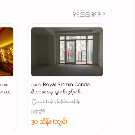
ပိုမိုကြည့်ရှုရန်
ားစု
အလုံ Royal Sinmin Condo
န်သော
မိသားစုနေ ရုံးခန်းဖွင့်ရန်
ကောင်းမွန်သောအခန်းအငှား
အလုံ | ရန်ကုန်တိုင်းဒေသကြီး
ကွန်ဒို
30 သိန်း (ကျပ်)