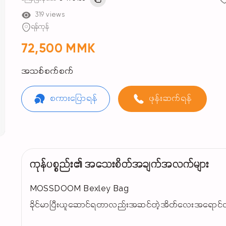
319 views
ရန်ကုန်
72,500 MMK
အသစ်စက်စက်
စကားပြောရန်
ဖုန်းဆက်ရန်
ကုန်ပစ္စည်း၏ အသေးစိတ်အချက်အလက်များ
MOSSDOOM Bexley Bag
ခိုင်မာပြီးယူဆောင်ရတာလည်းအဆင်တဲ့အိတ်လေးအရောင်