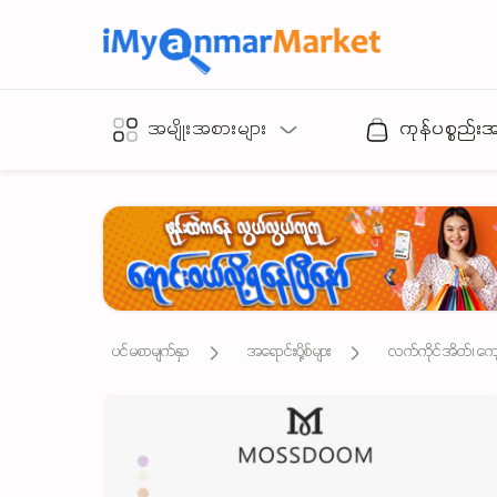
အမျိုးအစားများ
ကုန်ပစ္စည်း
ပင်မစာမျက်နှာ
အရောင်းပို့စ်များ
လက်ကိုင်အိတ်၊ ကျောပိ