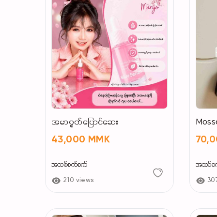
အမာ၇ွတ်ပြောင်ဆေး
Moss
43,000 MMK
70,
အသစ်စက်စက်
အသစ်စ
210 views
30