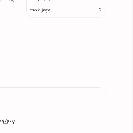
အဝယ်ပို့စ်များ
0
လည်းလှ