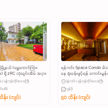
ြို့နယ် (ရွှေတောင်ကြား
ရန်ကင်း Space Condo မိသ
) ရှိ 2RC လုံးချင်းအိမ် အငှား
နေ ရုံးခန်းဖွင့်ရန် ကောင်းမွ
အခန်းအငှား
း | ရန်ကုန်တိုင်းဒေသကြီး
ရန်ကင်း | ရန်ကုန်တိုင်းဒေသကြီး
ျင်းအိမ်
ကွန်ဒို
ိန်း (ကျပ်)
50 သိန်း (ကျပ်)