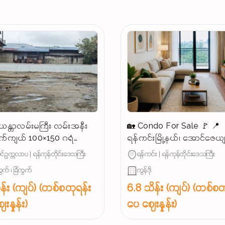
န္တာလမ်းမကြီး လမ်းအနီး
🏡 Condo For Sale 🚩 📍
က်ကျယ် 100×150 ဂရံ
ရန်ကင်းမြို့နယ်၊ အောင်ဇေယ
န်းသင့်မြေကွက်ရောင်းမည်
အနီး (နေရာကောင်း)
်ဥက္ကလာပ | ရန်ကုန်တိုင်းဒေသကြီး
ရန်ကင်း | ရန်ကုန်တိုင်းဒေသကြီး
ွက် ၊ ခြံကွက်
ကွန်ဒို
န်း (ကျပ်) (တစ်စတုရန်း
6.8 သိန်း (ကျပ်) (တစ်စတ
းနှုန်း)
ပေ ဈေးနှုန်း)