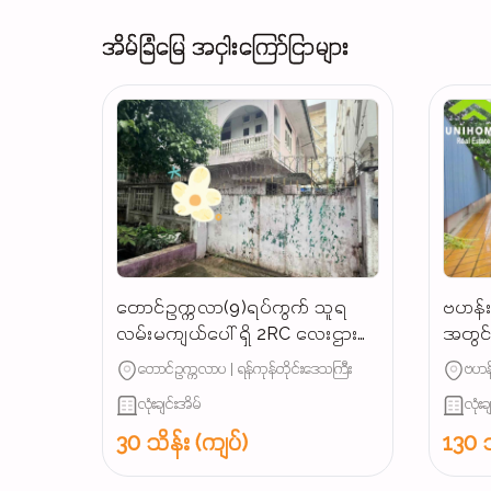
အိမ်ခြံမြေ အငှါးကြော်ငြာများ
တောင်ဥက္ကလာ(9)ရပ်ကွက် သူရ
ဗဟန်းမ
လမ်းမကျယ်ပေါ် ရှိ 2RC လေးဌားပါ
အတွင်း
မည် လူနေမလား / ရုံးခန်းဖွင့်ရင်
တောင်ဥက္ကလာပ | ရန်ကုန်တိုင်းဒေသကြီး
ဗဟန်
အဆင်ပြေ...
လုံးချင်းအိမ်
လုံးခ
30 သိန်း (ကျပ်)
130 သ