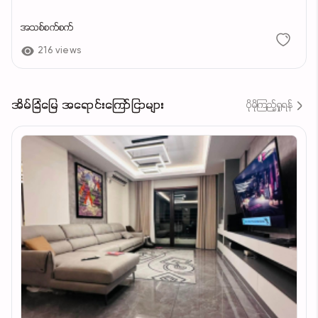
အသစ်စက်စက်
216 views
အိမ်ခြံမြေ အရောင်းကြော်ငြာများ
ပိုမိုကြည့်ရှုရန်