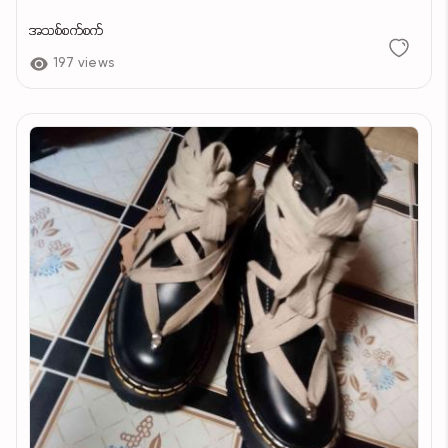
အသစ်စက်စက်
197 views