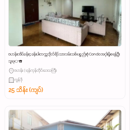
ဗဟန်း၊အိပ်ခန်း၄ခန်းပါ၊တက္ကသိုလ်ရိပ်သာလမ်းသစ်၊ပစ္စည်းစုံCondoအငှါးမို့၊စရန်ဦး
သူရ👉☎️
ဗဟန်း | ရန်ကုန်တိုင်းဒေသကြီး
ကွန်ဒို
25 သိန်း (ကျပ်)