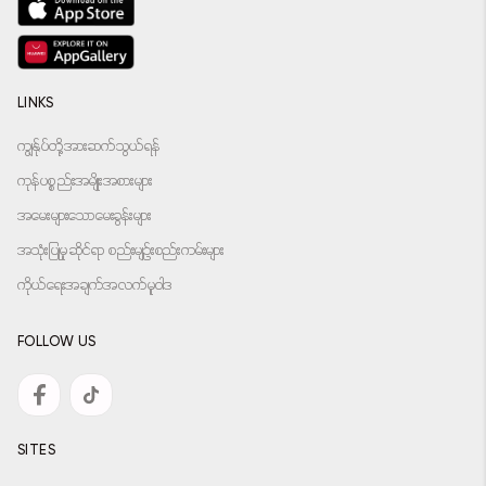
LINKS
ကျွန်ုပ်တို့အားဆက်သွယ်ရန်
ကုန်ပစ္စည်းအမျိုးအစားများ
အမေးများသောမေးခွန်းများ
အသုံးပြုမှုဆိုင်ရာ စည်းမျဉ်းစည်းကမ်းများ
ကိုယ်ရေးအချက်အလက်မူဝါဒ
FOLLOW US
SITES