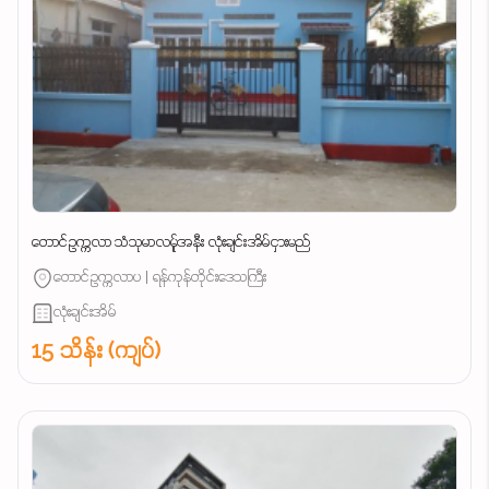
တောင်ဥက္ကလာ သံသုမာလမ်ူအနီး လုံးချင်းအိမ်ငှားမည်
တောင်ဥက္ကလာပ | ရန်ကုန်တိုင်းဒေသကြီး
လုံးချင်းအိမ်
15 သိန်း (ကျပ်)