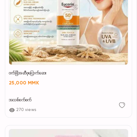
၀က်ခြံအဆီဖုပြောက်ဆေး
25,000 MMK
အသစ်စက်စက်
270 views