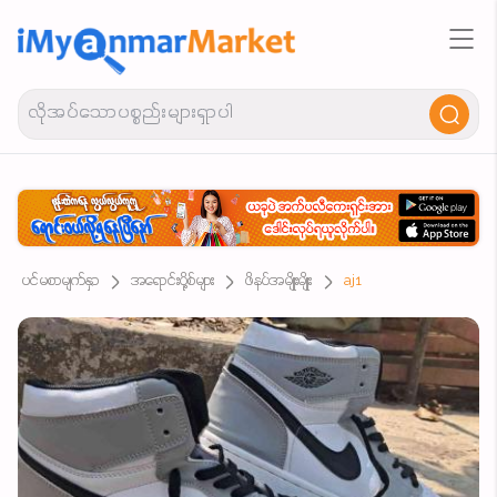
ပင်မစာမျက်နှာ
အရောင်းပို့စ်များ
ဖိနပ်အမျိုးမျိုး
aj1