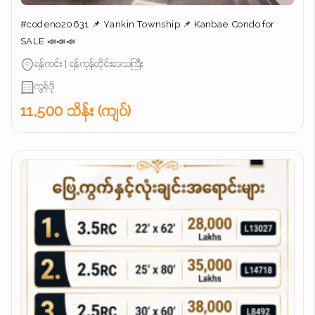
#codeno20631 📌 Yankin Township 📌 Kanbae Condo for
SALE 📣📣📣
ရန်ကင်း | ရန်ကုန်တိုင်းဒေသကြီး
ကွန်ဒို
11,500 သိန်း (ကျပ်)