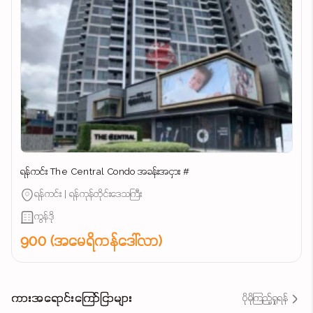
ရန်ကင်း The Central Condo အခန်းအငှား #
ရန်ကင်း | ရန်ကုန်တိုင်းဒေသကြီး
ကွန်ဒို
900 (အမေရိကန်ဒေါ်လာ)
ကားအရောင်းကြော်ငြာများ
ပိုမိုကြည့်ရှုရန်