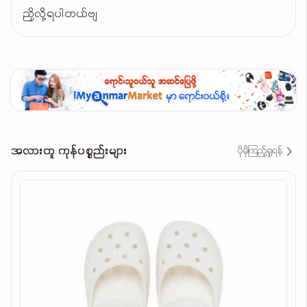
ညှိလို့ရပါတယ်ဗျ
အလားတူ ကုန်ပစ္စည်းများ
ပိုမိုကြည့်ရှုရန်