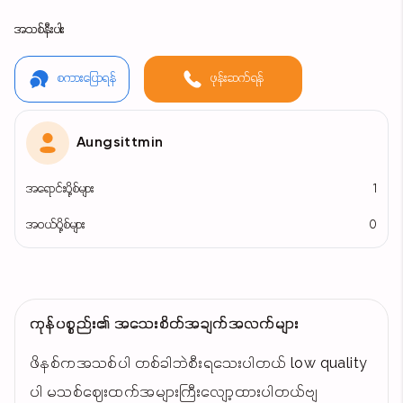
အသစ်နီးပါး
စကားပြောရန်
ဖုန်းဆက်ရန်
Aungsittmin
အရောင်းပို့စ်များ
1
အဝယ်ပို့စ်များ
0
ကုန်ပစ္စည်း၏ အသေးစိတ်အချက်အလက်များ
ဖိနစ်ကအသစ်ပါ တစ်ခါဘဲစီးရသေးပါတယ် low quality
ပါ မသစ်ဈေးထက်အများကြီးလျော့ထားပါတယ်ဗျ