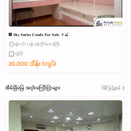
🏢 𝐒𝐤𝐲 𝐒𝐮𝐢𝐭𝐞𝐬 𝐂𝐨𝐧𝐝𝐨 𝐅𝐨𝐫 𝐒𝐚𝐥𝐞 🍷🍒
ရန်ကင်း | ရန်ကုန်တိုင်းဒေသကြီး
ကွန်ဒို
20,000 သိန်း (ကျပ်)
အိမ်ခြံမြေ အငှါးကြော်ငြာများ
ပိုမိုကြည့်ရှုရန်