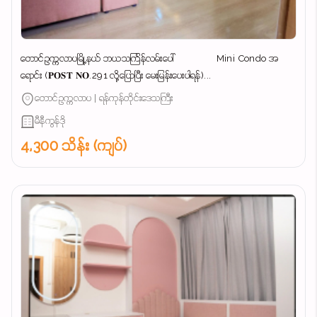
တောင်ဥက္ကလာပမြို့နယ် ဘယသင်္ကြန်လမ်းပေါ် Mini Condo အ
ရောင်း (𝐏𝐎𝐒𝐓 𝐍𝐎.291 လို့ပြောပြီး မေးမြန်းပေးပါရန်)...
တောင်ဥက္ကလာပ | ရန်ကုန်တိုင်းဒေသကြီး
မီနီကွန်ဒို
4,300 သိန်း (ကျပ်)