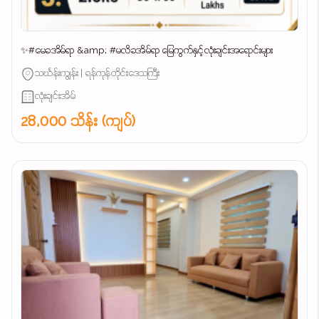
✨#မေခအိမ်ရာ &amp; #မလိခအိမ်ရာ မြေကွက်နှင့်လုံးချင်းအရောင်းများ
သင်္ဃန်းကျွန်း | ရန်ကုန်တိုင်းဒေသကြီး
လုံးချင်းအိမ်
28,000 သိန်း (ကျပ်)