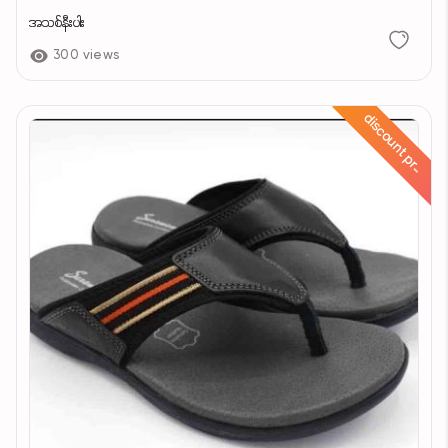
အသစ်နီးပါး
300 views
d
i
s
c
o
u
n
t
p
r
c
e
i