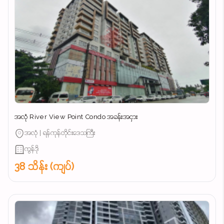
အလုံ River View Point Condo အခန်းအငှား
အလုံ | ရန်ကုန်တိုင်းဒေသကြီး
ကွန်ဒို
38 သိန်း (ကျပ်)