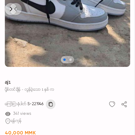
Next
Previous
aj1
ပို့စ်တင်ချိန် - လွန်ခဲ့သော 1 နှစ် က
ကြော်ငြာနံပါတ်
S-221946
341 views
ရန်ကုန်
40,000 MMK