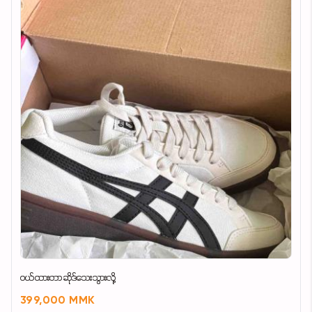
ဝယ်ထားတာဆိုဒ်သေးသွားလို့
399,000 MMK