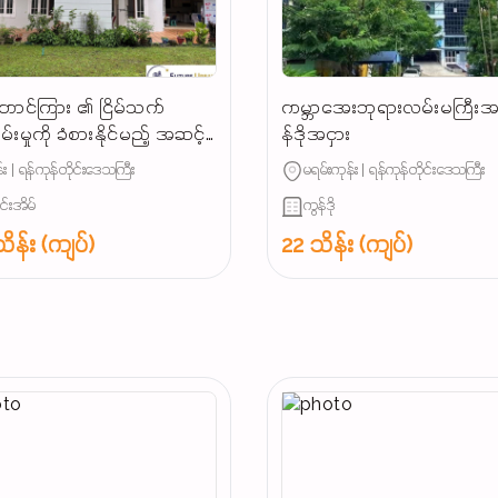
တောင်ကြား ၏ ငြိမ်သက်
ကမ္ဘာအေးဘုရားလမ်းမကြီးအ
်းမှုကို ခံစားနိုင်မည့် အဆင့်
န်ဒိုအငှား
လုံးချင်းအိမ်အငှား ✨
း | ရန်ကုန်တိုင်းဒေသကြီး
မရမ်းကုန်း | ရန်ကုန်တိုင်းဒေသကြီး
ျင်းအိမ်
ကွန်ဒို
ိန်း (ကျပ်)
22 သိန်း (ကျပ်)