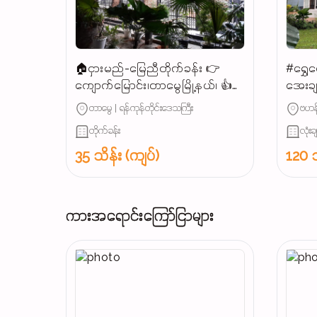
🏠ငှားမည်-မြေညီတိုက်ခန်း 👉
#ရွှေ
ကျောက်မြောင်း၊တာမွေမြို့နယ်၊ 👍
အေးချမ
ပေအကျယ်(30'×60')မြေ ညီ
မြင့် 
တာမွေ | ရန်ကုန်တိုင်းဒေသကြီး
ဗဟန်
တိုက်ခန်း၊အိပ်ခန်း(၁)ခန်း၊ရေပူရေ
တိုက်ခန်း
လုံးခ
အေးပါ၊ဘိုထိုင်ပါ၊ 👍မိသားစုနေ၊
စားသောက်ဆိုင်၊ကုမ္ပဏီ ရုံးခန်း၊
35 သိန်း (ကျပ်)
120 သ
အဆင်ပြေ၊...
ကားအရောင်းကြော်ငြာများ