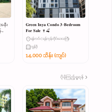
 အနီး
𝐆𝐫𝐞𝐞𝐧 𝐈𝐧𝐲𝐚 𝐂𝐨𝐧𝐝𝐨 𝟑-𝐁𝐞𝐝𝐫𝐨𝐨𝐦
်
𝐅𝐨𝐫 𝐒𝐚𝐥𝐞 🍷🍒
ရန်ကင်း | ရန်ကုန်တိုင်းဒေသကြီး
ကွန်ဒို
14,000 သိန်း (ကျပ်)
ပိုမိုကြည့်ရှုရန်