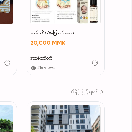
တင်းတိတ်ပြောက်ဆေး
20,000 MMK
အသစ်စက်စက်
316 views
ပိုမိုကြည့်ရှုရန်