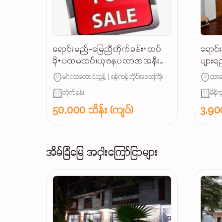
ရောင်းမည်-မြေညီတိုက်ခန်း+ထပ်
ရောင်း
ခို+ပထမထပ်၊ယုဇနပလာဇာအနီး
ပျားရ
အောင်သပြေလမ်း၊(ဖုန်းနှင့်ဖုန်း
(၁၇'×၅
မင်္ဂလာတောင်ညွန့် | ရန်ကုန်တိုင်းဒေသကြီး
တာမွ
အပိုပစ္စည်းအရောင်းဆိုင်၊
(ဓါတ်လ
တိုက်ခန်း
မီနီကွ
အထည်အလိပ်၊အိတ်ဆိုင်၊လျှပ်စစ်
ပစ္စည်း)လက်လီလက်ကားလုပ်ငန်း
50,000 သိန်း (ကျပ်)
3,900
များအဆင်ပြေ......
အိမ်ခြံမြေ အငှါးကြော်ငြာများ