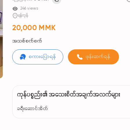
246 views
ရန်ကုန်
20,000 MMK
အသစ်စက်စက်
စကားပြောရန်
ဖုန်းဆက်ရန်
ကုန်ပစ္စည်း၏ အသေးစိတ်အချက်အလက်များ
ခရီးဆောင်အိတ်