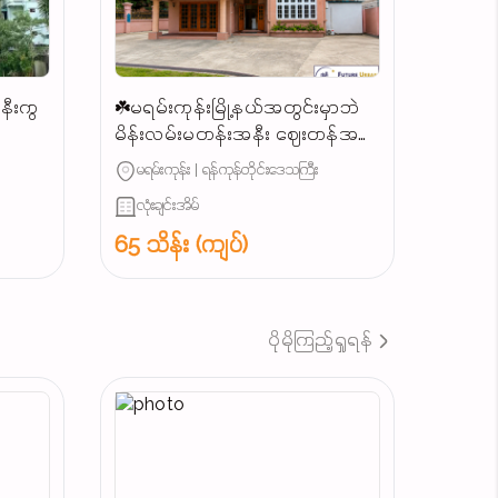
နီးကွ
☘️မရမ်းကုန်းမြို့နယ်အတွင်းမှာဘဲ
မိန်းလမ်းမတန်းအနီး ဈေးတန်အ
ငှားတွေ ရှာဖွေရခက်ခဲနေပြီလား‼️...
မရမ်းကုန်း | ရန်ကုန်တိုင်းဒေသကြီး
လုံးချင်းအိမ်
65 သိန်း (ကျပ်)
ပိုမိုကြည့်ရှုရန်