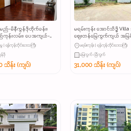
မည်-မိနီကွန်ဒိုတိုက်ခန်း၊
မရမ်းကုန်း အောင်သိဒ္ဓိ Villa
ည်ကုန်းလမ်း၊ ပေအကျယ်-
ဈေးတန်မြေကွက်ကျယ် အမြန
၅')5F, Mbr-1,ပြင်ဆင်ပြီး၊
ရောင်းမည်
ေ | ရန်ကုန်တိုင်းဒေသကြီး
မရမ်းကုန်း | ရန်ကုန်တိုင်းဒေသကြီး
ှေခါးပါ၊မီးစက်ပါ)၊...
န်ဒို
မြေကွက် ၊ ခြံကွက်
 သိန်း (ကျပ်)
31,000 သိန်း (ကျပ်)