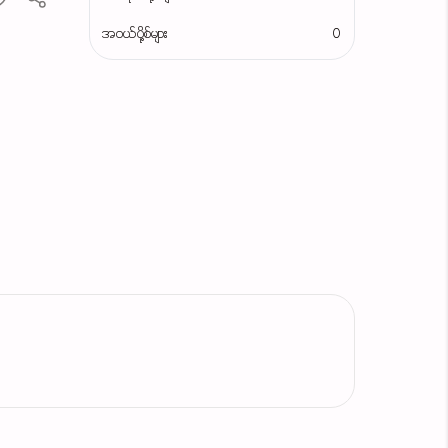
အဝယ်ပို့စ်များ
0