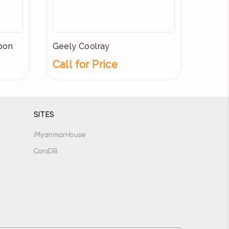
oon
Geely Coolray
Call for Price
SITES
iMyanmarHouse
CarsDB