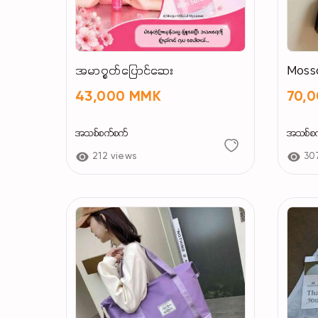
အမာ၇ွတ်ပြောင်ဆေး
Moss
43,000 MMK
70,
အသစ်စက်စက်
အသစ်စ
212 views
30