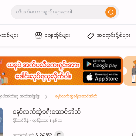
အသစ်များ
စျေးဆိုင်များ
အရောင်းပို့စ်များ
ုးအိတ်နှင့် အိတ်အမျိုးမျိုး
မှော်လက်ဆွဲခရီးဆောင်အိတ်
မှော်လက်ဆွဲခရီးဆောင်အိတ်
ပို့စ်တင်ချိန် - လွန်ခဲ့သော 1 နှစ် က
ကြော်ငြာနံပါတ်
S-241839