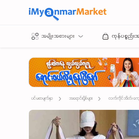
အမျိုးအစားများ
ကုန်ပစ္စည်း
ပင်မစာမျက်နှာ
အရောင်းပို့စ်များ
လက်ကိုင်အိတ်၊ ကျောပိ