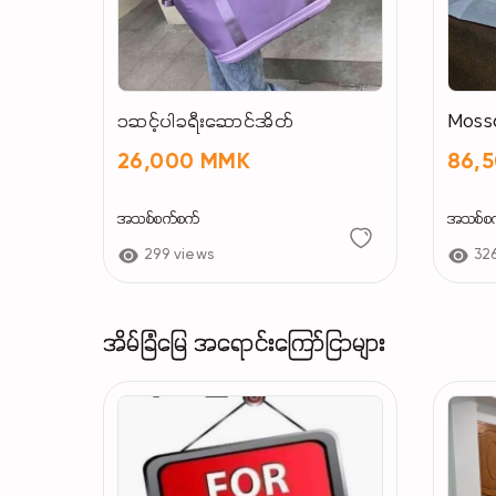
၁ဆင့်ပါခရီးဆောင်အိတ်
Mossd
26,000 MMK
86,
အသစ်စက်စက်
အသစ်စ
299 views
32
အိမ်ခြံမြေ အရောင်းကြော်ငြာများ