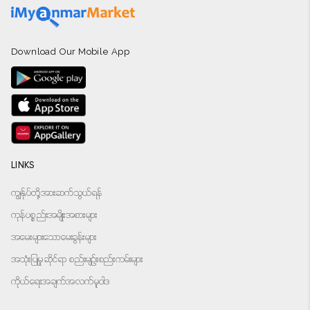
Download Our Mobile App
LINKS
ကျွန်ုပ်တို့အားဆက်သွယ်ရန်
ကုန်ပစ္စည်းအမျိုးအစားများ
အမေးများသောမေးခွန်းများ
အသုံးပြုမှုဆိုင်ရာ စည်းမျဉ်းစည်းကမ်းများ
ကိုယ်ရေးအချက်အလက်မူဝါဒ