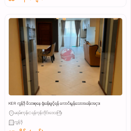
KER ကွန်ဒို မိသားစုနေ ရုံးခန်းဖွင့်ရန် ကောင်းမွန်သောအခန်းအငှား
မရမ်းကုန်း | ရန်ကုန်တိုင်းဒေသကြီး
ကွန်ဒို