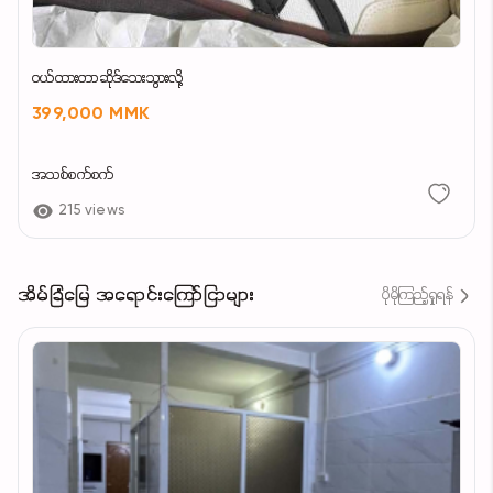
ဝယ်ထားတာဆိုဒ်သေးသွားလို့
399,000 MMK
အသစ်စက်စက်
215 views
အိမ်ခြံမြေ အရောင်းကြော်ငြာများ
ပိုမိုကြည့်ရှုရန်