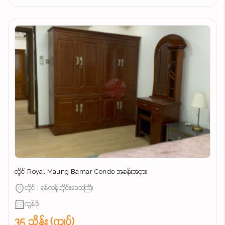
လှိုင် Royal Maung Bamar Condo အခန်းအငှား
လှိုင် | ရန်ကုန်တိုင်းဒေသကြီး
ကွန်ဒို
35 သိန်း (ကျပ်)