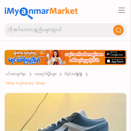
ပင်မစာမျက်နှာ
အရောင်းပို့စ်များ
ဖိနပ်အမျိုးမျိုး
Nike Authentic Shoe