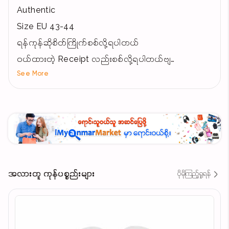
Authentic
Size EU 43-44
ရန်ကုန်ဆိုစိတ်ကြိုက်စစ်လို့ရပါတယ်
ဝယ်ထားတဲ့ Receipt လည်းစစ်လို့ရပါတယ်ဗျ
See More
Price(Nego)
Chat မှာလာညှိလို့ရပါတယ်ဗျ
အလားတူ ကုန်ပစ္စည်းများ
ပိုမိုကြည့်ရှုရန်