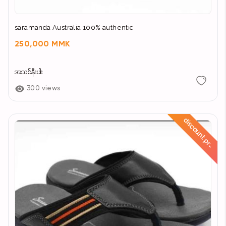
saramanda Australia 100% authentic
250,000 MMK
အသစ်နီးပါး
300 views
d
i
s
c
o
u
n
t
p
r
c
e
i