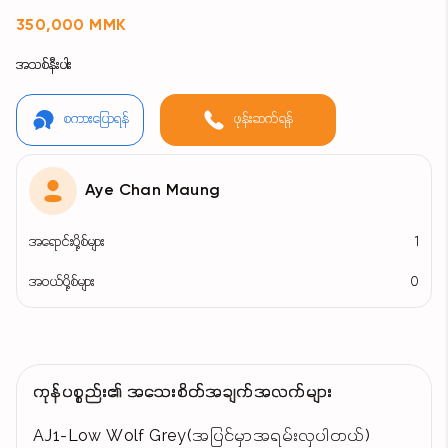
350,000 MMK
အသစ်နီးပါး
စကားပြောရန်
ဖုန်းဆက်ရန်
Aye Chan Maung
အရောင်းပို့စ်များ
1
အဝယ်ပို့စ်များ
0
ကုန်ပစ္စည်း၏ အသေးစိတ်အချက်အလက်များ
AJ1-Low Wolf Grey(အပြင်မှာအရမ်းလှပါတယ်)