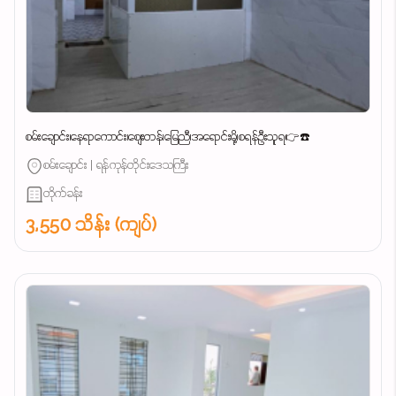
စမ်းချောင်း၊နေရာကောင်း၊စျေးတန်၊မြေညီ၊အရောင်းမို့၊စရန်ဦးသူရ👉☎️
စမ်းချောင်း | ရန်ကုန်တိုင်းဒေသကြီး
တိုက်ခန်း
3,550 သိန်း (ကျပ်)