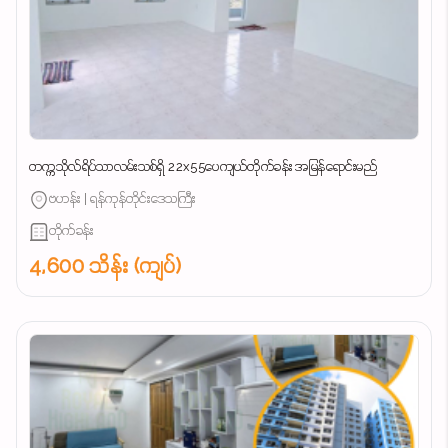
တက္ကသိုလ်ရိပ်သာလမ်းသစ်ရှိ 22x55ပေကျယ်တိုက်ခန်း အမြန်ရောင်းမည်
ဗဟန်း | ရန်ကုန်တိုင်းဒေသကြီး
တိုက်ခန်း
4,600 သိန်း (ကျပ်)