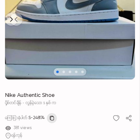
Next
Previous
Nike Authentic Shoe
ပို့စ်တင်ချိန် - လွန်ခဲ့သော 1 နှစ် က
ကြော်ငြာနံပါတ်
S-248174
381 views
ရန်ကုန်