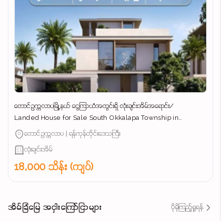
တောင်ဥက္ကလာပမြို့နယ် ​ငွေကြာယံအတွင်းရှိ လုံးချင်းအိမ်အ​ရောင်း/
Landed House for Sale South Okkalapa Township in
Yangon/
တောင်ဥက္ကလာပ | ရန်ကုန်တိုင်းဒေသကြီး
လုံးချင်းအိမ်
18,000 သိန်း (ကျပ်)
အိမ်ခြံမြေ အငှါးကြော်ငြာများ
ပိုမိုကြည့်ရှုရန်