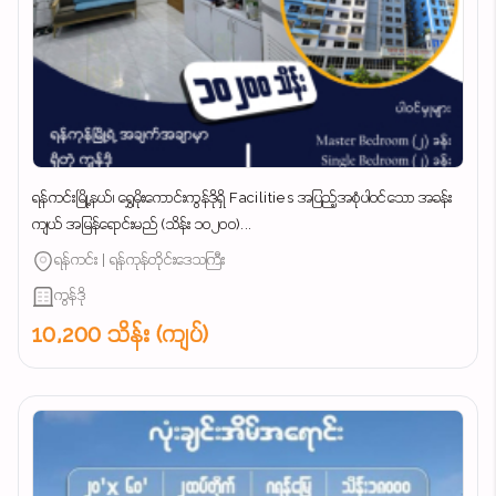
ရန်ကင်းမြို့နယ်၊ ရွှေမိုးကောင်းကွန်ဒိုရှိ Facilities အပြည့်အစုံပါဝင်သော အခန်း
ကျယ် အမြန်ရောင်းမည် (သိန်း ၁၀၂၀၀)...
ရန်ကင်း | ရန်ကုန်တိုင်းဒေသကြီး
ကွန်ဒို
10,200 သိန်း (ကျပ်)