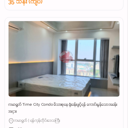
35 သိန်း (ကျပ်)
ကမာရွတ် Time City Condo မိသားစုနေ ရုံးခန်းဖွင့်ရန် ကောင်းမွန်သောအခန်း
အငှား
ကမာရွတ် | ရန်ကုန်တိုင်းဒေသကြီး