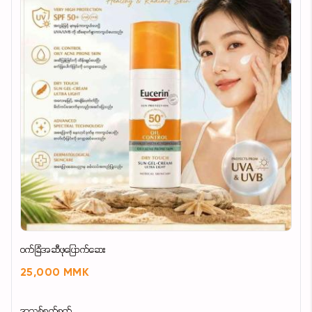
၀က်ခြံအဆီဖုပြောက်ဆေး
25,000 MMK
အသစ်စက်စက်