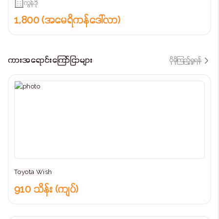
ကွန်ဒို
1,800 (အမေရိကန်ဒေါ်လာ)
ကားအရောင်းကြော်ငြာများ
ပိုမိုကြည့်ရှုရန်
Toyota Wish
910 သိန်း (ကျပ်)