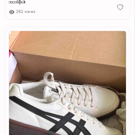
အသစ်နီးပါး
282 views