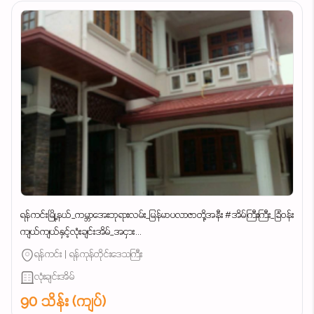
ရန်ကင်းမြို့နယ်_ကမ္ဘာအေးဘုရားလမ်း_မြန်မာပလာဇာတို့အနီး #အိမ်ကြီးကြီး_ခြံဝန်း
ကျယ်ကျယ်နှင့်လုံးချင်းအိမ်_အငှား...
ရန်ကင်း | ရန်ကုန်တိုင်းဒေသကြီး
လုံးချင်းအိမ်
90 သိန်း (ကျပ်)