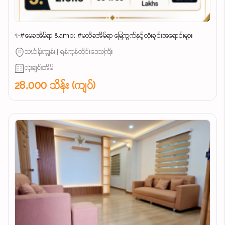
✨#မေခအိမ်ရာ &amp; #မလိခအိမ်ရာ မြေကွက်နှင့်လုံးချင်းအရောင်းများ
သင်္ဃန်းကျွန်း | ရန်ကုန်တိုင်းဒေသကြီး
လုံးချင်းအိမ်
28,000 သိန်း (ကျပ်)