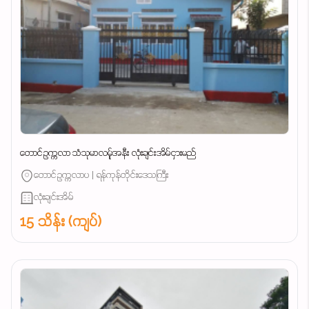
တောင်ဥက္ကလာ သံသုမာလမ်ူအနီး လုံးချင်းအိမ်ငှားမည်
တောင်ဥက္ကလာပ | ရန်ကုန်တိုင်းဒေသကြီး
လုံးချင်းအိမ်
15 သိန်း (ကျပ်)