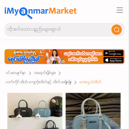
ပင်မစာမျက်နှာ
အရောင်းပို့စ်များ
လက်ကိုင်အိတ်၊ ကျောပိုးအိတ်နှင့် အိတ်အမျိုးမျိုး
ဘေးလွယ်အိတ်