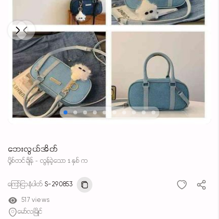
Next
Previous
ဘေးလွယ်အိတ်
ပို့စ်တင်ချိန် - လွန်ခဲ့သော 1 နှစ် က
ကြော်ငြာနံပါတ်
S-290853
517 views
မော်လမြိုင်