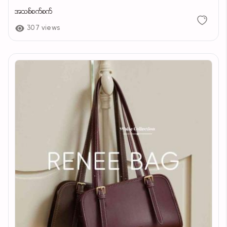
အသစ်စက်စက်
307 views