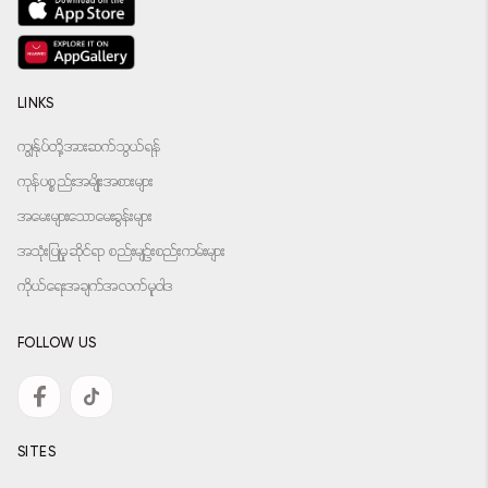
LINKS
ကျွန်ုပ်တို့အားဆက်သွယ်ရန်
ကုန်ပစ္စည်းအမျိုးအစားများ
အမေးများသောမေးခွန်းများ
အသုံးပြုမှုဆိုင်ရာ စည်းမျဉ်းစည်းကမ်းများ
ကိုယ်ရေးအချက်အလက်မူဝါဒ
FOLLOW US
SITES