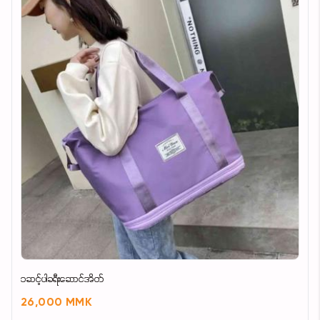
၁ဆင့်ပါခရီးဆောင်အိတ်
26,000 MMK