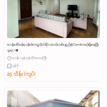
ဗဟန်း၊အိပ်ခန်း၄ခန်းပါ၊တက္ကသိုလ်ရိပ်သာလမ်းသစ်၊ပစ္စည်းစုံCondoအငှါးမို့၊စရန်ဦး
သူရ👉☎️
ဗဟန်း | ရန်ကုန်တိုင်းဒေသကြီး
ကွန်ဒို
25 သိန်း (ကျပ်)