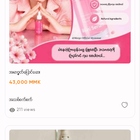
အမာ၇ွတ်ပြောင်ဆေး
43,000 MMK
အသစ်စက်စက်
211 views