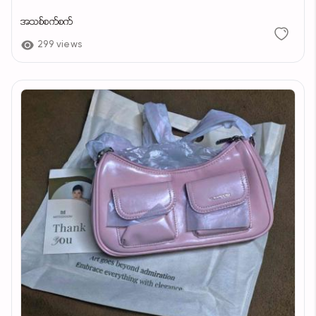
အသစ်စက်စက်
299 views