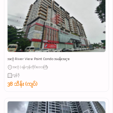
အလုံ River View Point Condo အခန်းအငှား
အလုံ | ရန်ကုန်တိုင်းဒေသကြီး
ကွန်ဒို
38 သိန်း (ကျပ်)