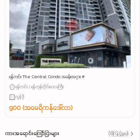
ရန်ကင်း The Central Condo အခန်းအငှား #
ရန်ကင်း | ရန်ကုန်တိုင်းဒေသကြီး
ကွန်ဒို
900 (အမေရိကန်ဒေါ်လာ)
ကားအရောင်းကြော်ငြာများ
ပိုမိုကြည့်ရှုရန်