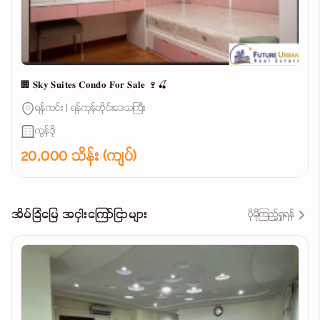
🏢 𝐒𝐤𝐲 𝐒𝐮𝐢𝐭𝐞𝐬 𝐂𝐨𝐧𝐝𝐨 𝐅𝐨𝐫 𝐒𝐚𝐥𝐞 🍷🍒
ရန်ကင်း | ရန်ကုန်တိုင်းဒေသကြီး
ကွန်ဒို
20,000 သိန်း (ကျပ်)
အိမ်ခြံမြေ အငှါးကြော်ငြာများ
ပိုမိုကြည့်ရှုရန်