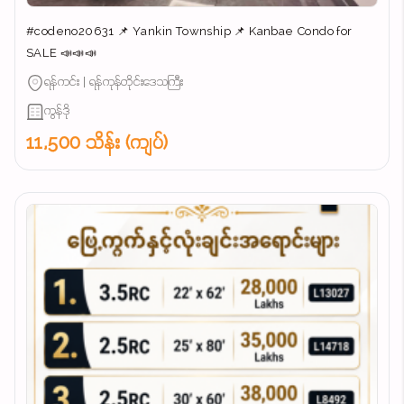
#codeno20631 📌 Yankin Township 📌 Kanbae Condo for
SALE 📣📣📣
ရန်ကင်း | ရန်ကုန်တိုင်းဒေသကြီး
ကွန်ဒို
11,500 သိန်း (ကျပ်)