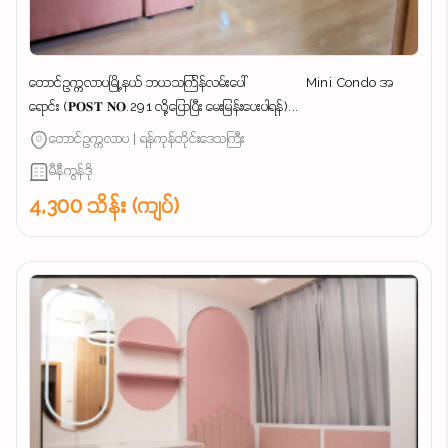
တောင်ဥက္ကလာပမြို့နယ် ဘယသင်္ကြန်လမ်းပေါ် Mini Condo အ
ရောင်း (𝐏𝐎𝐒𝐓 𝐍𝐎.291 လို့ပြောပြီး မေးမြန်းပေးပါရန်)...
တောင်ဥက္ကလာပ | ရန်ကုန်တိုင်းဒေသကြီး
မီနီကွန်ဒို
4,300 သိန်း (ကျပ်)