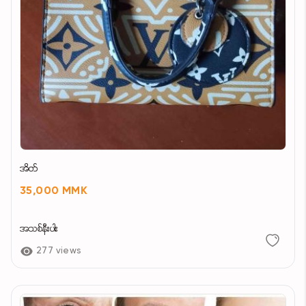
အိတ်
35,000 MMK
အသစ်နီးပါး
277 views