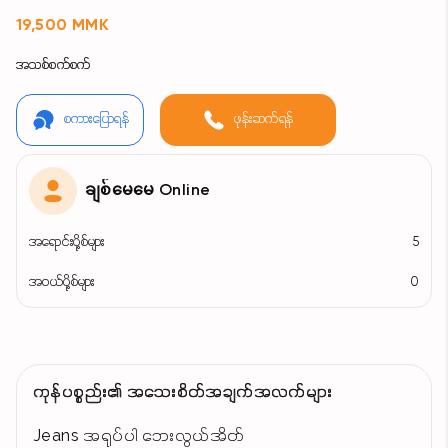
19,500 MMK
အသစ်စက်စက်
စကားပြောရန်
ဖုန်းဆက်ရန်
ချစ်မေမေ Online
အရောင်းပို့စ်များ
5
အဝယ်ပို့စ်များ
0
ကုန်ပစ္စည်း၏ အသေးစိတ်အချက်အလက်များ
Jeans အရုပ်ပါ ဘေးလွယ်အိတ်