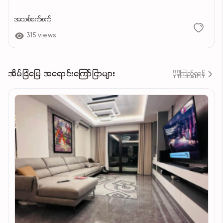
အသစ်စက်စက်
315 views
အိမ်ခြံမြေ အရောင်းကြော်ငြာများ
ပိုမိုကြည့်ရှုရန်