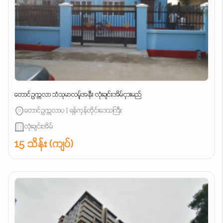
တောင်ဥက္ကလာ သံသုမာလမ်ူအနီး လုံးချင်းအိမ်ငှားမည်
တောင်ဥက္ကလာပ | ရန်ကုန်တိုင်းဒေသကြီး
လုံးချင်းအိမ်
15 သိန်း (ကျပ်)