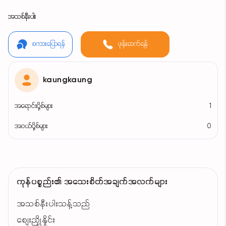
အသစ်နီးပါး
စကားပြောရန်
ဖုန်းဆက်ရန်
kaungkaung
အရောင်းပို့စ်များ
1
အဝယ်ပို့စ်များ
0
ကုန်ပစ္စည်း၏ အသေးစိတ်အချက်အလက်များ
အသစ်နီးပါးသန့်သည်
စျေးညှိုနှိုင်း