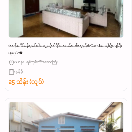
ဗဟန်း၊အိပ်ခန်း၄ခန်းပါ၊တက္ကသိုလ်ရိပ်သာလမ်းသစ်၊ပစ္စည်းစုံCondoအငှါးမို့၊စရန်ဦး
သူရ👉☎️
ဗဟန်း | ရန်ကုန်တိုင်းဒေသကြီး
ကွန်ဒို
25 သိန်း (ကျပ်)