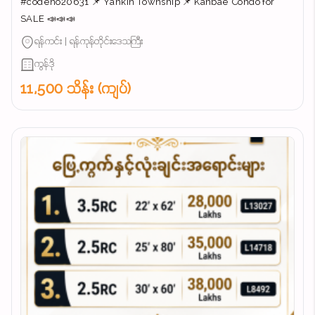
#codeno20631 📌 Yankin Township 📌 Kanbae Condo for
SALE 📣📣📣
ရန်ကင်း | ရန်ကုန်တိုင်းဒေသကြီး
ကွန်ဒို
11,500 သိန်း (ကျပ်)