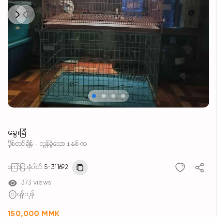
Next
Previous
ခွေးခြံ
ပို့စ်တင်ချိန် - လွန်ခဲ့သော 1 နှစ် က
ကြော်ငြာနံပါတ်
S-311692
373 views
ရန်ကုန်
150,000 MMK