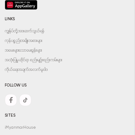
LINKS
ကျွန်ုပ်တို့အားဆက်သွယ်ရန်
ကုန်ပစ္စည်းအမျိုးအစားများ
အမေးများသောမေးခွန်းများ
အသုံးပြုမှုဆိုင်ရာ စည်းမျဉ်းစည်းကမ်းများ
ကိုယ်ရေးအချက်အလက်မူဝါဒ
FOLLOW US
SITES
iMyanmarHouse