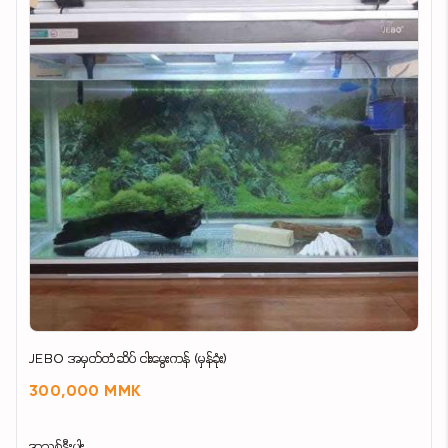
JEBO အမှတ်တံဆိပ် ငါးမွေးကန် (မှန်ခုံး)
300,000 MMK
အသစ်နီးပါး