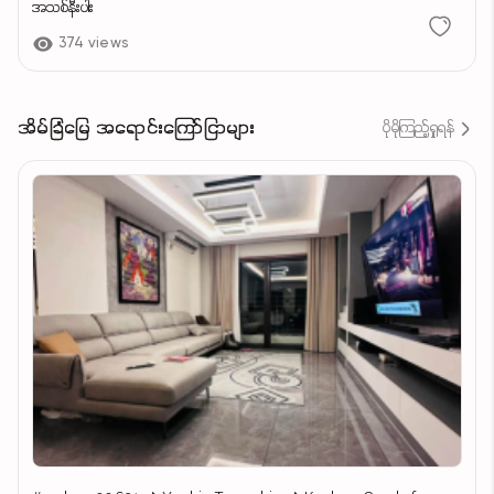
အသစ်နီးပါး
374 views
အိမ်ခြံမြေ အရောင်းကြော်ငြာများ
ပိုမိုကြည့်ရှုရန်