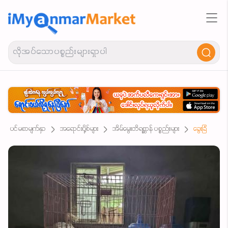
ပင်မစာမျက်နှာ
အရောင်းပို့စ်များ
အိမ်မွေးတိရစ္ဆာန် ပစ္စည်းများ
ခွေးခြံ