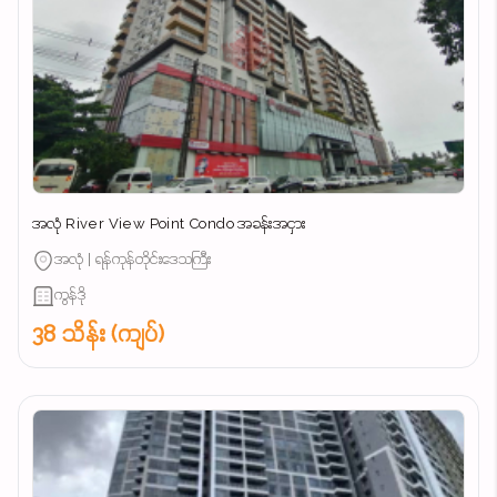
အလုံ River View Point Condo အခန်းအငှား
အလုံ | ရန်ကုန်တိုင်းဒေသကြီး
ကွန်ဒို
38 သိန်း (ကျပ်)