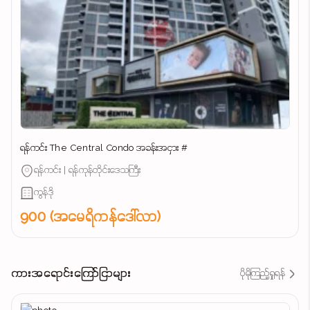
ရန်ကင်း The Central Condo အခန်းအငှား #
ရန်ကင်း | ရန်ကုန်တိုင်းဒေသကြီး
ကွန်ဒို
900 (အမေရိကန်ဒေါ်လာ)
ကားအရောင်းကြော်ငြာများ
ပိုမိုကြည့်ရှုရန်