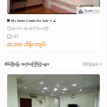
🏢 𝐒𝐤𝐲 𝐒𝐮𝐢𝐭𝐞𝐬 𝐂𝐨𝐧𝐝𝐨 𝐅𝐨𝐫 𝐒𝐚𝐥𝐞 🍷🍒
ရန်ကင်း | ရန်ကုန်တိုင်းဒေသကြီး
ကွန်ဒို
20,000 သိန်း (ကျပ်)
အိမ်ခြံမြေ အငှါးကြော်ငြာများ
ပိုမိုကြည့်ရှုရန်