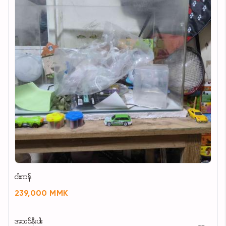
ငါးကန်
239,000 MMK
အသစ်နီးပါး