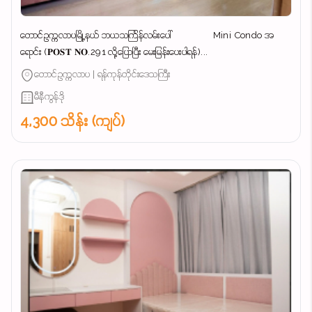
တောင်ဥက္ကလာပမြို့နယ် ဘယသင်္ကြန်လမ်းပေါ် Mini Condo အ
ရောင်း (𝐏𝐎𝐒𝐓 𝐍𝐎.291 လို့ပြောပြီး မေးမြန်းပေးပါရန်)...
တောင်ဥက္ကလာပ | ရန်ကုန်တိုင်းဒေသကြီး
မီနီကွန်ဒို
4,300 သိန်း (ကျပ်)