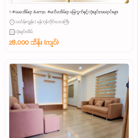
✨#မေခအိမ်ရာ &amp; #မလိခအိမ်ရာ မြေကွက်နှင့်လုံးချင်းအရောင်းများ
သင်္ဃန်းကျွန်း | ရန်ကုန်တိုင်းဒေသကြီး
လုံးချင်းအိမ်
28,000 သိန်း (ကျပ်)