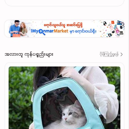
အလားတူ ကုန်ပစ္စည်းများ
ပိုမိုကြည့်ရှုရန်