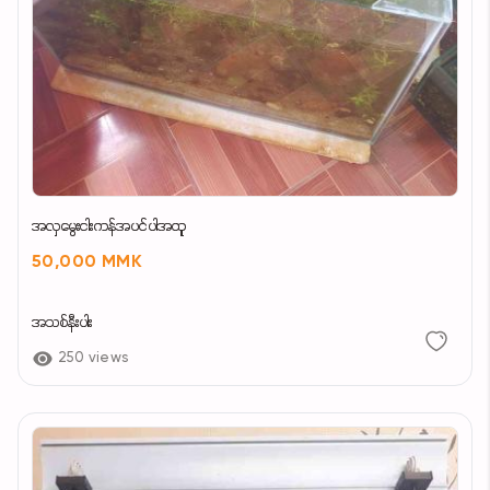
အလှမွေးငါး‌ကန်အပင်ပါအထူ
50,000 MMK
အသစ်နီးပါး
250 views