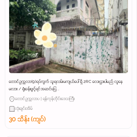
တောင်ဥက္ကလာ(9)ရပ်ကွက် သူရလမ်းမကျယ်ပေါ် ရှိ 2RC လေးဌားပါမည် လူနေ
မလား / ရုံးခန်းဖွင့်ရင်အဆင်ပြေ...
တောင်ဥက္ကလာပ | ရန်ကုန်တိုင်းဒေသကြီး
လုံးချင်းအိမ်
30 သိန်း (ကျပ်)