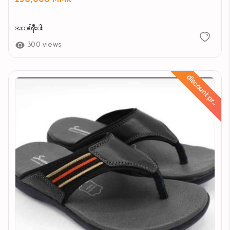
250,000 MMK
အသစ်နီးပါး
300 views
d
i
s
c
o
u
n
t
p
r
c
e
i