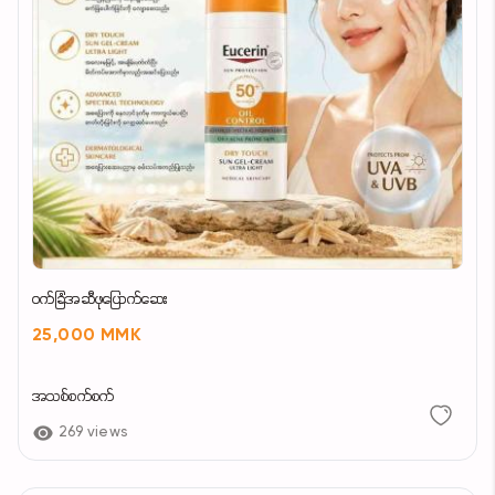
၀က်ခြံအဆီဖုပြောက်ဆေး
25,000 MMK
အသစ်စက်စက်
269 views