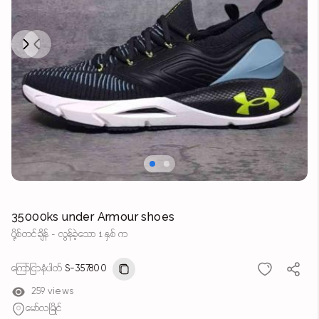
Next
Previous
35000ks under Armour shoes
ပို့စ်တင်ချိန် - လွန်ခဲ့သော 1 နှစ် က
ကြော်ငြာနံပါတ်
S-357800
259 views
မော်လမြိုင်