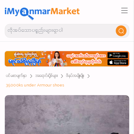
ပင်မစာမျက်နှာ
အရောင်းပို့စ်များ
ဖိနပ်အမျိုးမျိုး
35000ks under Armour shoes