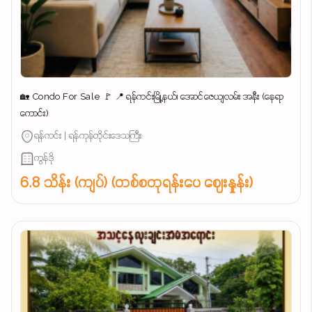
🏡 Condo For Sale 🚩 📍 ရန်ကင်းမြို့နယ်၊ အောင်ဇေယျလမ်း အနီး (နေရာ
ကောင်း)
ရန်ကင်း | ရန်ကုန်တိုင်းဒေသကြီး
ကွန်ဒို
6.8 သိန်း (ကျပ်) (တစ်စတုရန်းပေ ဈေးနှုန်း)