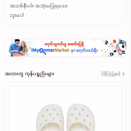
အသစ်နီးပါး အသုံးမပြုရသေး
ဘူးမပါ
အလားတူ ကုန်ပစ္စည်းများ
ပိုမိုကြည့်ရှုရန်