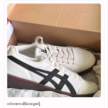
ဝယ်ထားတာဆိုဒ်သေးသွားလို့