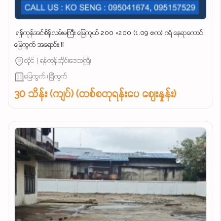
‌ ရန်ကုန်အင်စိန်လမ်းမကြီး မြေကျယ် 200 ×200 (1.09 ဧက) ဂရံ နေရာကောင်
မြေကွက် အရောင်း,‼️
လှိုင် | ရန်ကုန်တိုင်းဒေသကြီး
မြေကွက် ၊ ခြံကွက်
30 သိန်း (ကျပ်) (တစ်စတုရန်းပေ ဈေးနှုန်း)