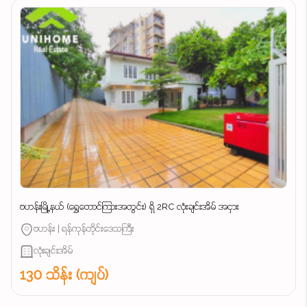
ဗဟန်းမြို့နယ် (ရွှေတောင်ကြားအတွင်း) ရှိ 2RC လုံးချင်းအိမ် အငှား
ဗဟန်း | ရန်ကုန်တိုင်းဒေသကြီး
လုံးချင်းအိမ်
130 သိန်း (ကျပ်)