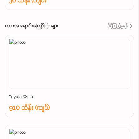
30 သိန်း (ကျပ်)
ကားအရောင်းကြော်ငြာများ
ပိုမိုကြည့်ရှုရန်
Toyota Wish
910 သိန်း (ကျပ်)