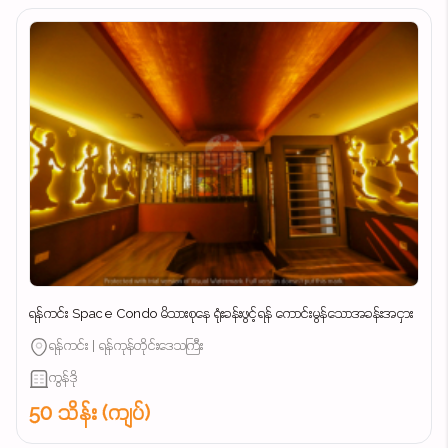
ရန်ကင်း Space Condo မိသားစုနေ ရုံးခန်းဖွင့်ရန် ကောင်းမွန်သောအခန်းအငှား
ရန်ကင်း | ရန်ကုန်တိုင်းဒေသကြီး
ကွန်ဒို
50 သိန်း (ကျပ်)