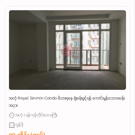
အလုံ Royal Sinmin Condo မိသားစုနေ ရုံးခန်းဖွင့်ရန် ကောင်းမွန်သောအခန်း
အငှား
အလုံ | ရန်ကုန်တိုင်းဒေသကြီး
ကွန်ဒို