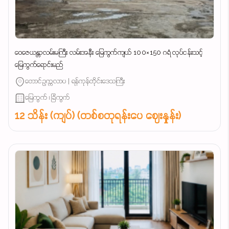
ဝေဇေယန္တာလမ်းမကြီး လမ်းအနီး မြေကွက်ကျယ် 100×150 ဂရံ လုပ်ငန်းသင့်
မြေကွက်ရောင်းမည်
တောင်ဥက္ကလာပ | ရန်ကုန်တိုင်းဒေသကြီး
မြေကွက် ၊ ခြံကွက်
12 သိန်း (ကျပ်) (တစ်စတုရန်းပေ ဈေးနှုန်း)