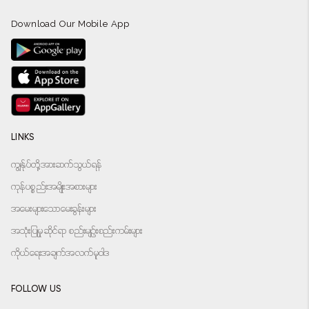
Download Our Mobile App
LINKS
ကျွန်ုပ်တို့အားဆက်သွယ်ရန်
ကုန်ပစ္စည်းအမျိုးအစားများ
အမေးများသောမေးခွန်းများ
အသုံးပြုမှုဆိုင်ရာ စည်းမျဉ်းစည်းကမ်းများ
ကိုယ်ရေးအချက်အလက်မူဝါဒ
FOLLOW US