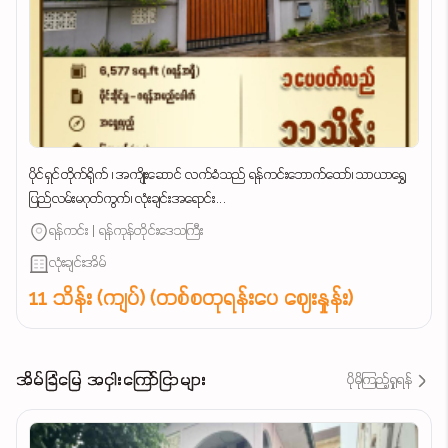
ပိုင်ရှင်တိုက်ရိုက် ၊ အကျိုးဆောင် လက်ခံသည် ရန်ကင်းဘောက်ထော်၊ သာယာရွှေ
ပြည်လမ်းမဂုတ်ကွက်၊ လုံးချင်းအရောင်း...
ရန်ကင်း | ရန်ကုန်တိုင်းဒေသကြီး
လုံးချင်းအိမ်
11 သိန်း (ကျပ်) (တစ်စတုရန်းပေ ဈေးနှုန်း)
အိမ်ခြံမြေ အငှါးကြော်ငြာများ
ပိုမိုကြည့်ရှုရန်