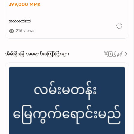
399,000 MMK
အသစ်စက်စက်
216 views
အိမ်ခြံမြေ အရောင်းကြော်ငြာများ
ပိုမိုကြည့်ရှုရန်