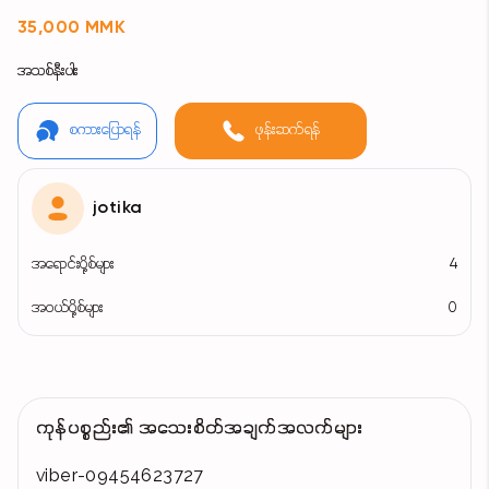
35,000 MMK
အသစ်နီးပါး
စကားပြောရန်
ဖုန်းဆက်ရန်
jotika
အရောင်းပို့စ်များ
4
အဝယ်ပို့စ်များ
0
ကုန်ပစ္စည်း၏ အသေးစိတ်အချက်အလက်များ
viber-09454623727