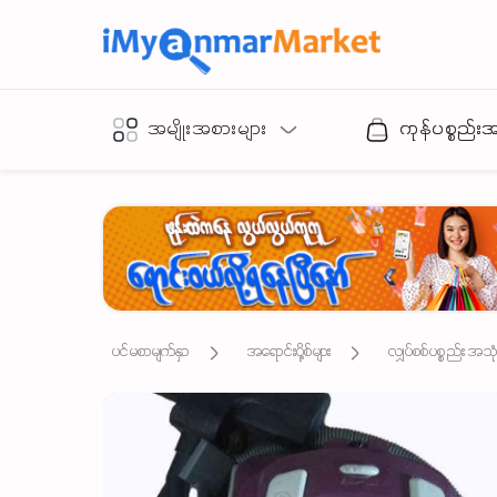
အမျိုးအစားများ
ကုန်ပစ္စည်း
ပင်မစာမျက်နှာ
အရောင်းပို့စ်များ
လျှပ်စစ်ပစ္စည်း အသ