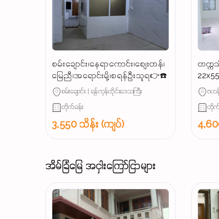
စမ်းချောင်း၊နေရာကောင်း၊စျေးတန်၊
တက္ကသ
မြေညီ၊အရောင်းမို့၊စရန်ဦးသူရ👉☎️
22x55
ရောင်
စမ်းချောင်း | ရန်ကုန်တိုင်းဒေသကြီး
ဗဟန်
တိုက်ခန်း
တိုက
3,550 သိန်း (ကျပ်)
4,600
အိမ်ခြံမြေ အငှါးကြော်ငြာများ