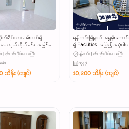
ိုလ်ရိပ်သာလမ်းသစ်ရှိ
ရန်ကင်းမြို့နယ်၊ ရွှေမိုးကောင်း
ပေကျယ်တိုက်ခန်း အမြန်
ရှိ Facilities အပြည့်အစုံပါ
းမည်
အခန်းကျယ် အမြန်ရောင်းမည
း | ရန်ကုန်တိုင်းဒေသကြီး
ရန်ကင်း | ရန်ကုန်တိုင်းဒေသကြီး
(သိန်း ၁၀၂၀၀)...
်ခန်း
ကွန်ဒို
 သိန်း (ကျပ်)
10,200 သိန်း (ကျပ်)