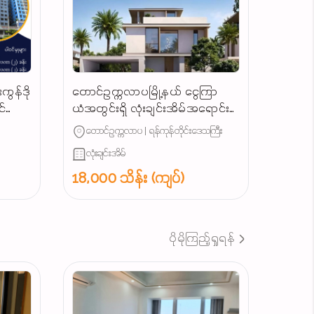
ကွန်ဒို
တောင်ဥက္ကလာပမြို့နယ် ​ငွေကြာ
ဝင်သော
ယံအတွင်းရှိ လုံးချင်းအိမ်အ​ရောင်း/
်
Landed House for Sale South
တောင်ဥက္ကလာပ | ရန်ကုန်တိုင်းဒေသကြီး
Okkalapa Township in
လုံးချင်းအိမ်
Yangon/
18,000 သိန်း (ကျပ်)
ပိုမိုကြည့်ရှုရန်