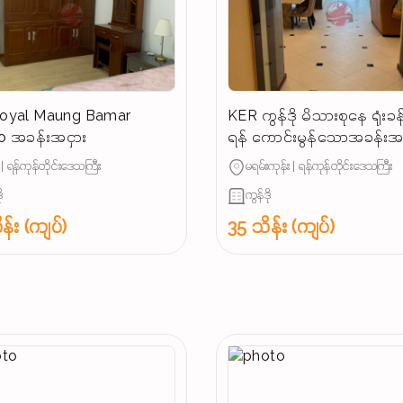
် Royal Maung Bamar
KER ကွန်ဒို မိသားစုနေ ရုံးခန်း
 အခန်းအငှား
ရန် ကောင်းမွန်သောအခန်းအင
် | ရန်ကုန်တိုင်းဒေသကြီး
မရမ်းကုန်း | ရန်ကုန်တိုင်းဒေသကြီး
ု
ကွန်ဒို
န်း (ကျပ်)
35 သိန်း (ကျပ်)