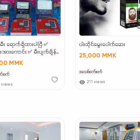
မီး ရောက်ရှိထားပါပြီ ✅
ပါးသိုင်မွေးပေါက်ဆေး
အားကောင်း ✅ မီးပျက်ချိန်
25,000 MMK
ုးရ ✅ နေရောင်ဖြင့် အားသွင်း
000 MMK
ုနိုင်
အသစ်စက်စက်
က်စက်
211 views
 views