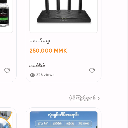
တဝက်ဈေး
250,000 MMK
အသစ်နီးပါး
326 views
ပိုမိုကြည့်ရှုရန်