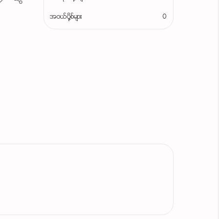
အဝယ်ပို့စ်များ
0