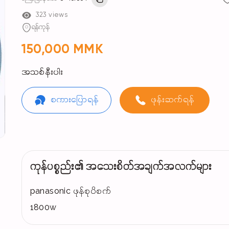
323 views
ရန်ကုန်
150,000 MMK
အသစ်နီးပါး
စကားပြောရန်
ဖုန်းဆက်ရန်
ကုန်ပစ္စည်း၏ အသေးစိတ်အချက်အလက်များ
panasonic ဖုန်စုပိစက်
1800w