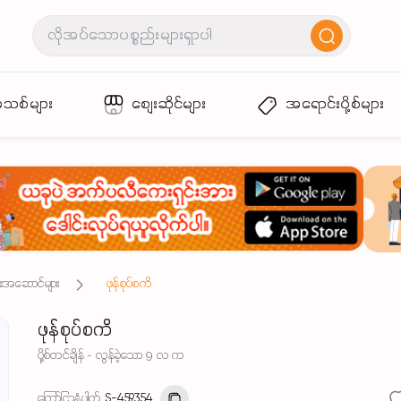
အသစ်များ
စျေးဆိုင်များ
အရောင်းပို့စ်များ
ုံးအဆောင်များ
ဖုန်စုပ်စကိ
ဖုန်စုပ်စကိ
ပို့စ်တင်ချိန် - လွန်ခဲ့သော 9 လ က
ကြော်ငြာနံပါတ်
S-459354