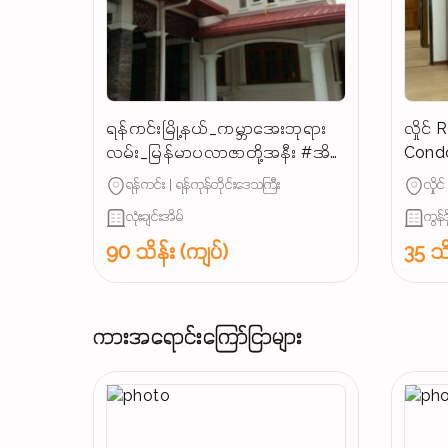
ရန်ကင်းမြို့နယ်_ကမ္ဘာအေးဘုရား
လှိုင
လမ်း_မြန်မာပလာဇာတို့အနီး #အိမ်
Condo
ကြီးကြီး_ခြံဝန်းကျယ်ကျယ်နှင့်
ရန်ကင်း | ရန်ကုန်တိုင်းဒေသကြီး
လှိုင
လုံးချင်းအိမ်_အငှား...
လုံးချင်းအိမ်
ကွန်ဒိ
90 သိန်း (ကျပ်)
35 သိ
ကားအရောင်းကြော်ငြာများ