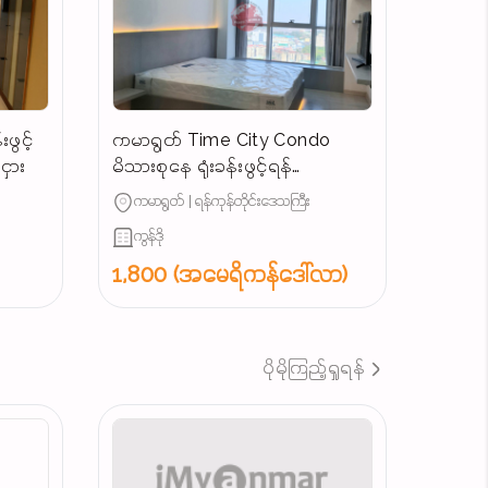
ဖွင့်
ကမာရွတ် Time City Condo
ှား
မိသားစုနေ ရုံးခန်းဖွင့်ရန်
ကောင်းမွန်သောအခန်းအငှား
ကမာရွတ် | ရန်ကုန်တိုင်းဒေသကြီး
ကွန်ဒို
1,800 (အမေရိကန်ဒေါ်လာ)
ပိုမိုကြည့်ရှုရန်