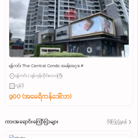
ရန်ကင်း The Central Condo အခန်းအငှား #
ရန်ကင်း | ရန်ကုန်တိုင်းဒေသကြီး
ကွန်ဒို
900 (အမေရိကန်ဒေါ်လာ)
ကားအရောင်းကြော်ငြာများ
ပိုမိုကြည့်ရှုရန်