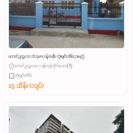
တောင်ဥက္ကလာ သံသုမာလမ်ူအနီး လုံးချင်းအိမ်ငှားမည်
တောင်ဥက္ကလာပ | ရန်ကုန်တိုင်းဒေသကြီး
လုံးချင်းအိမ်
15 သိန်း (ကျပ်)