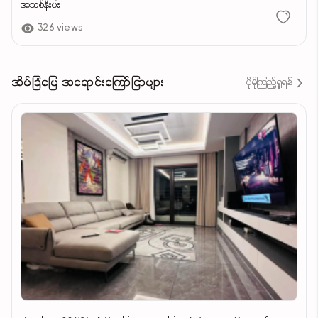
အသစ်နီးပါး
326 views
အိမ်ခြံမြေ အရောင်းကြော်ငြာများ
ပိုမိုကြည့်ရှုရန်