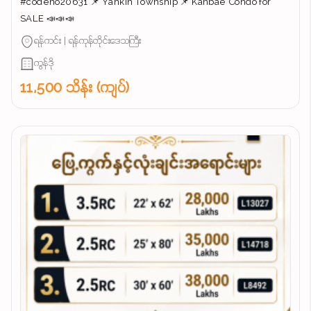
#codeno20631 📌 Yankin Township 📌 Kanbae Condo for
SALE 📣📣📣
ရန်ကင်း | ရန်ကုန်တိုင်းဒေသကြီး
ကွန်ဒို
11,500 သိန်း (ကျပ်)