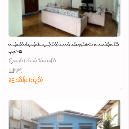
ဗဟန်း၊အိပ်ခန်း၄ခန်းပါ၊တက္ကသိုလ်ရိပ်သာလမ်းသစ်၊ပစ္စည်းစုံCondoအငှါးမို့၊စရန်ဦး
သူရ👉☎️
ဗဟန်း | ရန်ကုန်တိုင်းဒေသကြီး
ကွန်ဒို
25 သိန်း (ကျပ်)