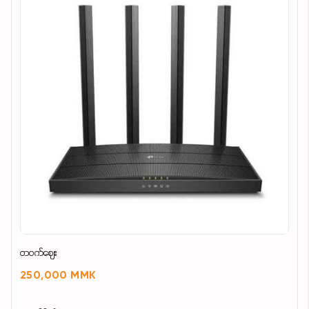
တဝက်ဈေး
250,000 MMK