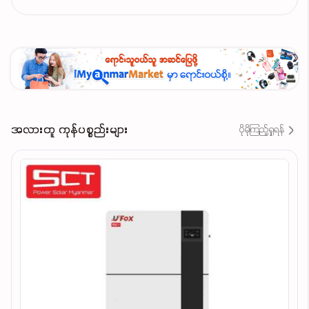
အလားတူ ကုန်ပစ္စည်းများ
ပိုမိုကြည့်ရှုရန်