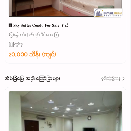
🏢 𝐒𝐤𝐲 𝐒𝐮𝐢𝐭𝐞𝐬 𝐂𝐨𝐧𝐝𝐨 𝐅𝐨𝐫 𝐒𝐚𝐥𝐞 🍷🍒
ရန်ကင်း | ရန်ကုန်တိုင်းဒေသကြီး
ကွန်ဒို
20,000 သိန်း (ကျပ်)
အိမ်ခြံမြေ အငှါးကြော်ငြာများ
ပိုမိုကြည့်ရှုရန်