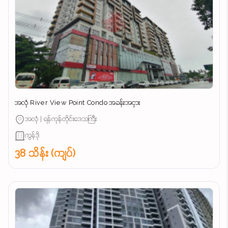
အလုံ River View Point Condo အခန်းအငှား
အလုံ | ရန်ကုန်တိုင်းဒေသကြီး
ကွန်ဒို
38 သိန်း (ကျပ်)