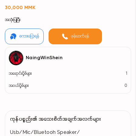
30,000 MMK
အသုံးပြုပြီး
စကားပြောရန်
ဖုန်းဆက်ရန်
NaingWinShein
အရောင်းပို့စ်များ
1
အဝယ်ပို့စ်များ
0
ကုန်ပစ္စည်း၏ အသေးစိတ်အချက်အလက်များ
Usb/Mic/Bluetooh Speaker/