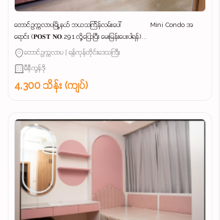
တောင်ဥက္ကလာပမြို့နယ် ဘယသင်္ကြန်လမ်းပေါ် Mini Condo အ
ရောင်း (𝐏𝐎𝐒𝐓 𝐍𝐎.291 လို့ပြောပြီး မေးမြန်းပေးပါရန်)...
တောင်ဥက္ကလာပ | ရန်ကုန်တိုင်းဒေသကြီး
မီနီကွန်ဒို
4,300 သိန်း (ကျပ်)