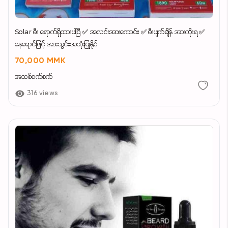
Solar မီး ရောက်ရှိထားပါပြီ ✅ အလင်းအားကောင်း ✅ မီးပျက်ချိန် အားကိုးရ ✅
နေရောင်ဖြင့် အားသွင်းအသုံးပြုနိုင်
70,000 MMK
အသစ်စက်စက်
316 views