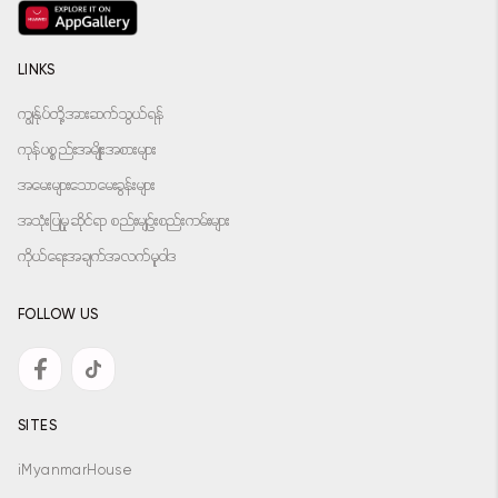
LINKS
ကျွန်ုပ်တို့အားဆက်သွယ်ရန်
ကုန်ပစ္စည်းအမျိုးအစားများ
အမေးများသောမေးခွန်းများ
အသုံးပြုမှုဆိုင်ရာ စည်းမျဉ်းစည်းကမ်းများ
ကိုယ်ရေးအချက်အလက်မူဝါဒ
FOLLOW US
SITES
iMyanmarHouse