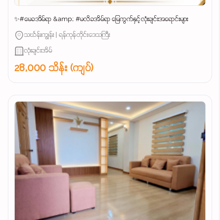
✨#မေခအိမ်ရာ &amp; #မလိခအိမ်ရာ မြေကွက်နှင့်လုံးချင်းအရောင်းများ
သင်္ဃန်းကျွန်း | ရန်ကုန်တိုင်းဒေသကြီး
လုံးချင်းအိမ်
28,000 သိန်း (ကျပ်)