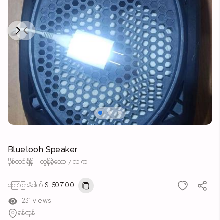
Next
Previous
Bluetooh Speaker
ပို့စ်တင်ချိန် - လွန်ခဲ့သော 7 လ က
ကြော်ငြာနံပါတ်
S-507100
231 views
ရန်ကုန်