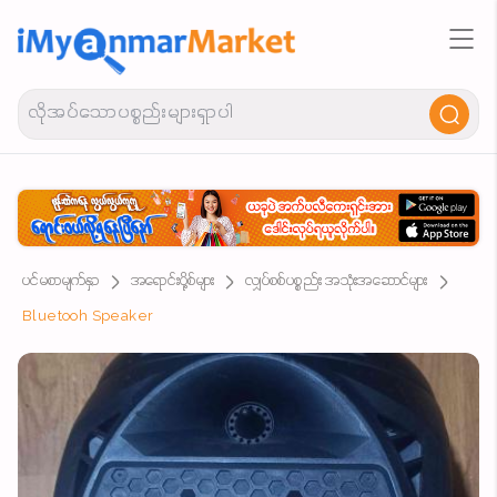
ပင်မစာမျက်နှာ
အရောင်းပို့စ်များ
လျှပ်စစ်ပစ္စည်း အသုံးအဆောင်များ
Bluetooh Speaker