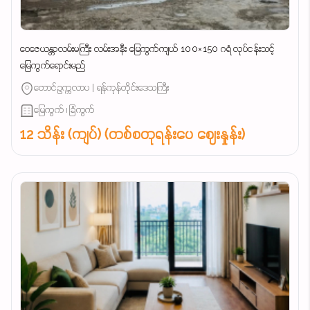
ဝေဇေယန္တာလမ်းမကြီး လမ်းအနီး မြေကွက်ကျယ် 100×150 ဂရံ လုပ်ငန်းသင့်
မြေကွက်ရောင်းမည်
တောင်ဥက္ကလာပ | ရန်ကုန်တိုင်းဒေသကြီး
မြေကွက် ၊ ခြံကွက်
12 သိန်း (ကျပ်) (တစ်စတုရန်းပေ ဈေးနှုန်း)