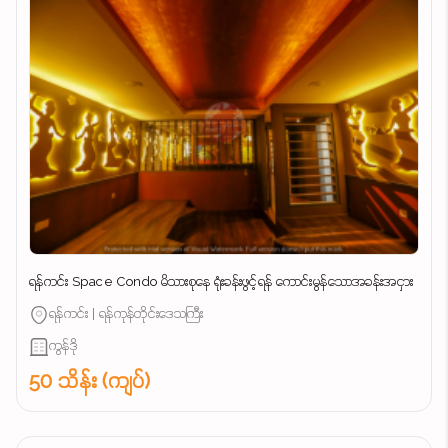
ရန်ကင်း Space Condo မိသားစုနေ ရုံးခန်းဖွင့်ရန် ကောင်းမွန်သောအခန်းအငှား
ရန်ကင်း | ရန်ကုန်တိုင်းဒေသကြီး
ကွန်ဒို
50 သိန်း (ကျပ်)