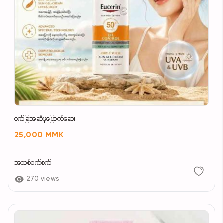
၀က်ခြံအဆီဖုပြောက်ဆေး
25,000 MMK
အသစ်စက်စက်
270 views