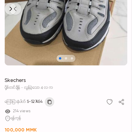
Next
Previous
Skechers
ပို့စ်တင်ချိန် - လွန်ခဲ့သော 4 လ က
ကြော်ငြာနံပါတ်
S-527454
214 views
ရန်ကုန်
100,000 MMK