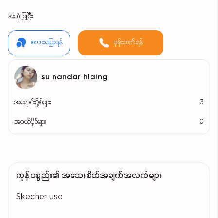
အသုံးပြုပြီး
စကားပြောရန်
ဖုန်းဆက်ရန်
su nandar hlaing
အရောင်းပို့စ်များ
3
အဝယ်ပို့စ်များ
0
ကုန်ပစ္စည်း၏ အသေးစိတ်အချက်အလက်များ
Skecher use