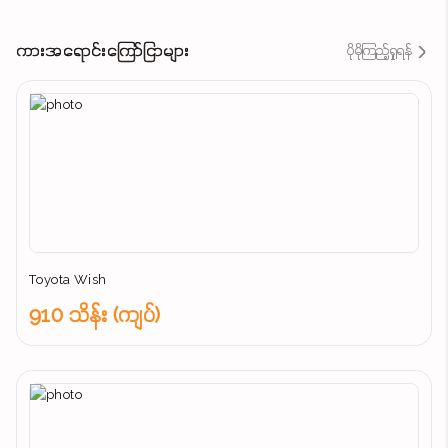
ကားအရောင်းကြော်ငြာများ
ပိုမိုကြည့်ရှုရန်
Toyota Wish
910 သိန်း (ကျပ်)