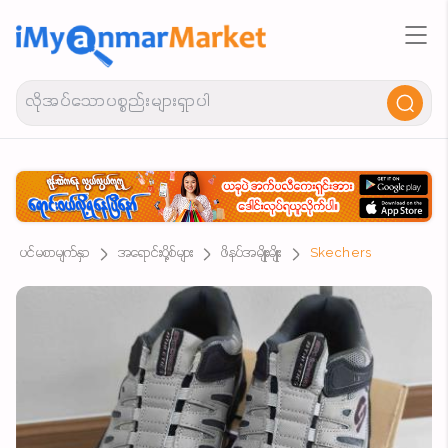
ပင်မစာမျက်နှာ
အရောင်းပို့စ်များ
ဖိနပ်အမျိုးမျိုး
Skechers