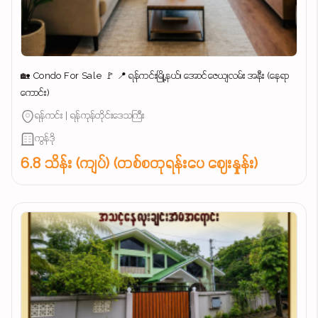
🏡 Condo For Sale 🚩 📍 ရန်ကင်းမြို့နယ်၊ အောင်ဇေယျလမ်း အနီး (နေရာ
ကောင်း)
ရန်ကင်း | ရန်ကုန်တိုင်းဒေသကြီး
ကွန်ဒို
6.8 သိန်း (ကျပ်) (တစ်စတုရန်းပေ ဈေးနှုန်း)