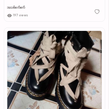
အသစ်စက်စက်
197 views