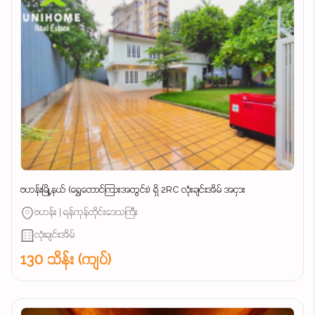
ဗဟန်းမြို့နယ် (ရွှေတောင်ကြားအတွင်း) ရှိ 2RC လုံးချင်းအိမ် အငှား
ဗဟန်း | ရန်ကုန်တိုင်းဒေသကြီး
လုံးချင်းအိမ်
130 သိန်း (ကျပ်)