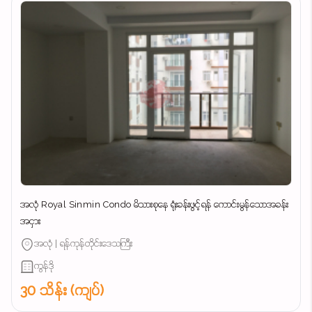
အလုံ Royal Sinmin Condo မိသားစုနေ ရုံးခန်းဖွင့်ရန် ကောင်းမွန်သောအခန်း
အငှား
အလုံ | ရန်ကုန်တိုင်းဒေသကြီး
ကွန်ဒို
30 သိန်း (ကျပ်)