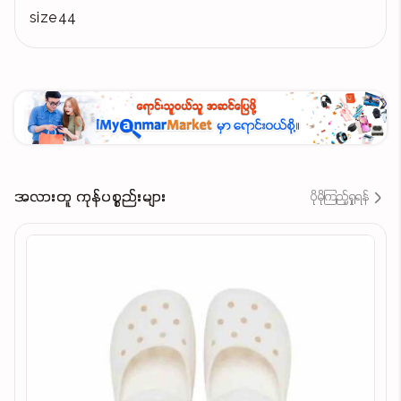
size44
အလားတူ ကုန်ပစ္စည်းများ
ပိုမိုကြည့်ရှုရန်