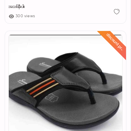
အသစ်နီးပါး
300 views
d
i
s
c
o
u
n
t
p
r
c
e
i