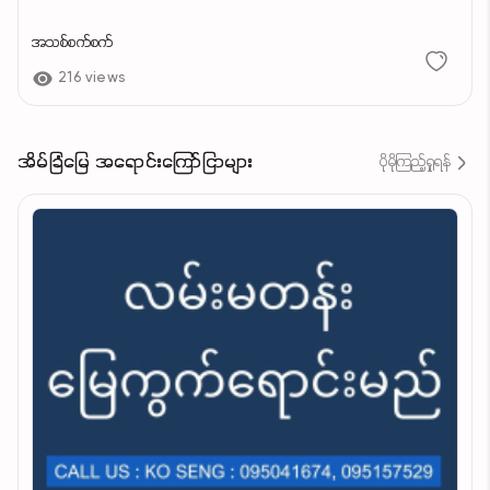
အသစ်စက်စက်
216 views
အိမ်ခြံမြေ အရောင်းကြော်ငြာများ
ပိုမိုကြည့်ရှုရန်