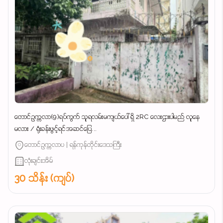
တောင်ဥက္ကလာ(9)ရပ်ကွက် သူရလမ်းမကျယ်ပေါ် ရှိ 2RC လေးဌားပါမည် လူနေ
မလား / ရုံးခန်းဖွင့်ရင်အဆင်ပြေ...
တောင်ဥက္ကလာပ | ရန်ကုန်တိုင်းဒေသကြီး
လုံးချင်းအိမ်
30 သိန်း (ကျပ်)