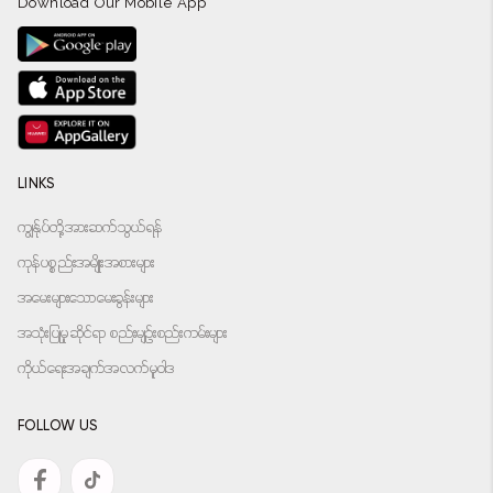
Download Our Mobile App
LINKS
ကျွန်ုပ်တို့အားဆက်သွယ်ရန်
ကုန်ပစ္စည်းအမျိုးအစားများ
အမေးများသောမေးခွန်းများ
အသုံးပြုမှုဆိုင်ရာ စည်းမျဉ်းစည်းကမ်းများ
ကိုယ်ရေးအချက်အလက်မူဝါဒ
FOLLOW US