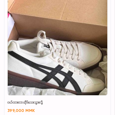
ဝယ်ထားတာဆိုဒ်သေးသွားလို့
399,000 MMK