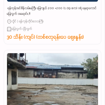
‌ ရန်ကုန်အင်စိန်လမ်းမကြီး မြေကျယ် 200 ×200 (1.09 ဧက) ဂရံ နေရာကောင်
မြေကွက် အရောင်း,‼️
လှိုင် | ရန်ကုန်တိုင်းဒေသကြီး
မြေကွက် ၊ ခြံကွက်
30 သိန်း (ကျပ်) (တစ်စတုရန်းပေ ဈေးနှုန်း)