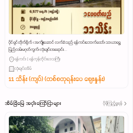
ပိုင်ရှင်တိုက်ရိုက် ၊ အကျိုးဆောင် လက်ခံသည် ရန်ကင်းဘောက်ထော်၊ သာယာရွှေ
ပြည်လမ်းမဂုတ်ကွက်၊ လုံးချင်းအရောင်း...
ရန်ကင်း | ရန်ကုန်တိုင်းဒေသကြီး
လုံးချင်းအိမ်
11 သိန်း (ကျပ်) (တစ်စတုရန်းပေ ဈေးနှုန်း)
အိမ်ခြံမြေ အငှါးကြော်ငြာများ
ပိုမိုကြည့်ရှုရန်