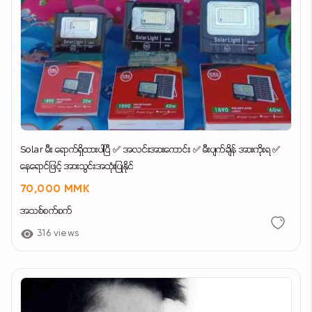
Solar မီး ရောက်ရှိထားပါပြီ ✅ အလင်းအားကောင်း ✅ မီးပျက်ချိန် အားကိုးရ ✅
နေရောင်ဖြင့် အားသွင်းအသုံးပြုနိုင်
70,000 MMK
အသစ်စက်စက်
316 views