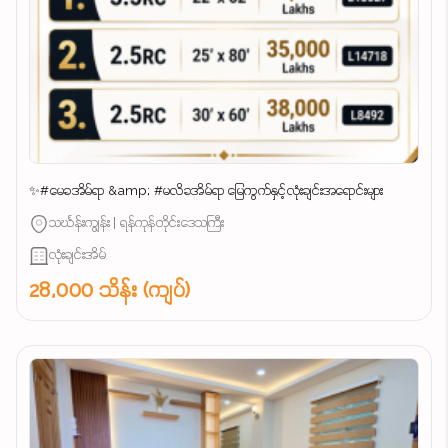
✨#မေခအိမ်ရာ &amp; #မလိခအိမ်ရာ မြေကွက်နှင့်လုံးချင်းအရောင်းများ
သင်္ဃန်းကျွန်း | ရန်ကုန်တိုင်းဒေသကြီး
လုံးချင်းအိမ်
28,000 သိန်း (ကျပ်)