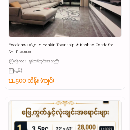
#codeno20631 📌 Yankin Township 📌 Kanbae Condo for
SALE 📣📣📣
ရန်ကင်း | ရန်ကုန်တိုင်းဒေသကြီး
ကွန်ဒို
11,500 သိန်း (ကျပ်)