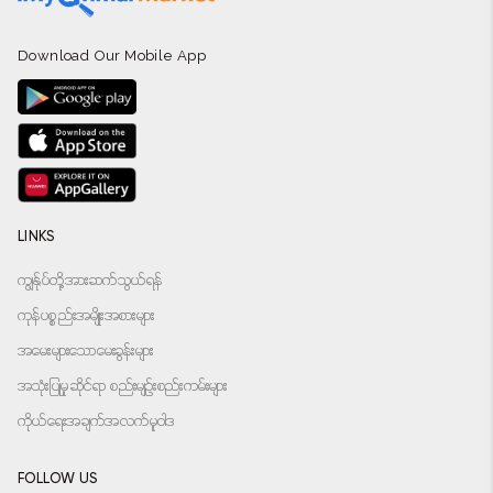
Download Our Mobile App
LINKS
ကျွန်ုပ်တို့အားဆက်သွယ်ရန်
ကုန်ပစ္စည်းအမျိုးအစားများ
အမေးများသောမေးခွန်းများ
အသုံးပြုမှုဆိုင်ရာ စည်းမျဉ်းစည်းကမ်းများ
ကိုယ်ရေးအချက်အလက်မူဝါဒ
FOLLOW US