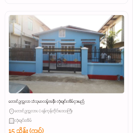
တောင်ဥက္ကလာ သံသုမာလမ်ူအနီး လုံးချင်းအိမ်ငှားမည်
တောင်ဥက္ကလာပ | ရန်ကုန်တိုင်းဒေသကြီး
လုံးချင်းအိမ်
15 သိန်း (ကျပ်)