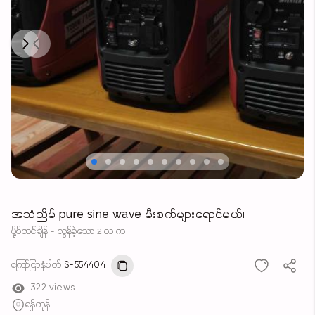
Next
Previous
အသံညိမ် pure sine wave မီးစက်များရောင်မယ်။
ပို့စ်တင်ချိန် - လွန်ခဲ့သော 2 လ က
ကြော်ငြာနံပါတ်
S-554404
322 views
ရန်ကုန်