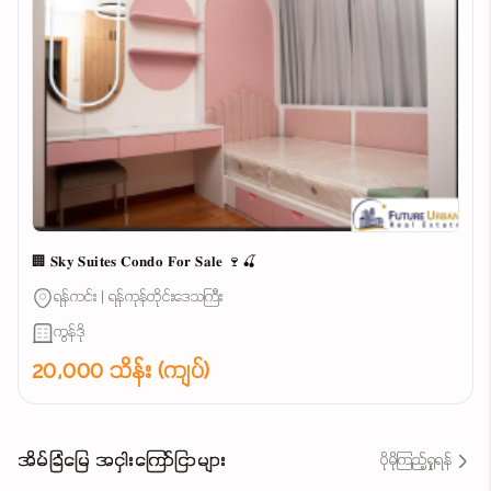
🏢 𝐒𝐤𝐲 𝐒𝐮𝐢𝐭𝐞𝐬 𝐂𝐨𝐧𝐝𝐨 𝐅𝐨𝐫 𝐒𝐚𝐥𝐞 🍷🍒
ရန်ကင်း | ရန်ကုန်တိုင်းဒေသကြီး
ကွန်ဒို
20,000 သိန်း (ကျပ်)
အိမ်ခြံမြေ အငှါးကြော်ငြာများ
ပိုမိုကြည့်ရှုရန်