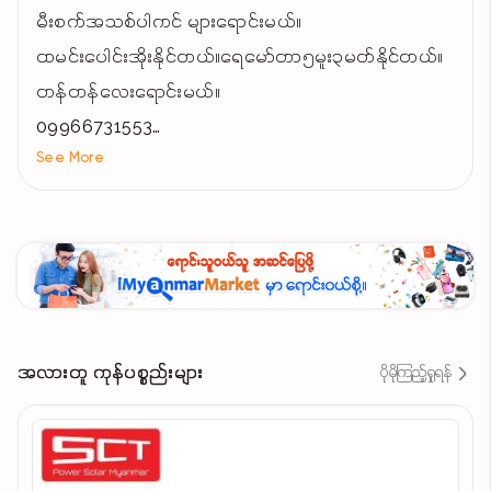
မီးစက်အသစ်ပါကင် များရောင်းမယ်။
ထမင်းပေါင်းအိုးနိုင်တယ်။ရေမော်တာ၅မူး၃မတ်နိုင်တယ်။
တန်တန်လေးရောင်းမယ်။
09966731553
See More
09950198856
တောင်ဒဂုံ ၂၅ရပ်ကွက် ပြည်ထောင်စုလမ်းမကြီး
ယောက်ကော်မှတ်တိုင်အရှေ့ kbz bank ဘေးလမ်းygn
အလားတူ ကုန်ပစ္စည်းများ
ပိုမိုကြည့်ရှုရန်