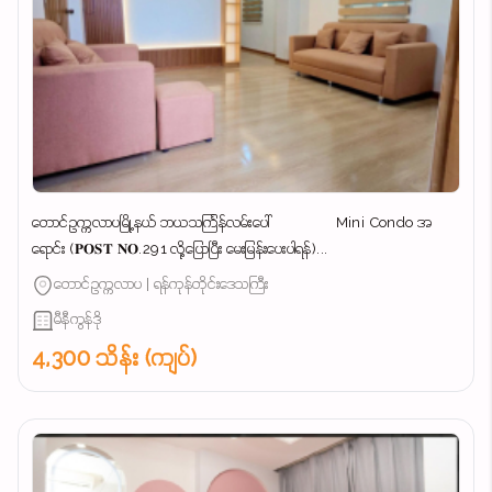
တောင်ဥက္ကလာပမြို့နယ် ဘယသင်္ကြန်လမ်းပေါ် Mini Condo အ
ရောင်း (𝐏𝐎𝐒𝐓 𝐍𝐎.291 လို့ပြောပြီး မေးမြန်းပေးပါရန်)...
တောင်ဥက္ကလာပ | ရန်ကုန်တိုင်းဒေသကြီး
မီနီကွန်ဒို
4,300 သိန်း (ကျပ်)