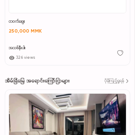
တဝက်ဈေး
250,000 MMK
အသစ်နီးပါး
326 views
အိမ်ခြံမြေ အရောင်းကြော်ငြာများ
ပိုမိုကြည့်ရှုရန်