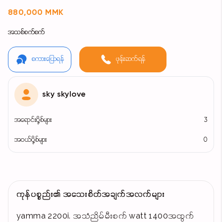
880,000 MMK
အသစ်စက်စက်
စကားပြောရန်
ဖုန်းဆက်ရန်
sky skylove
အရောင်းပို့စ်များ
3
အဝယ်ပို့စ်များ
0
ကုန်ပစ္စည်း၏ အသေးစိတ်အချက်အလက်များ
yamma 2200i. အသံညိမ်မီးစက် watt 1400အထွက်