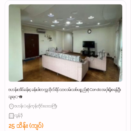
ဗဟန်း၊အိပ်ခန်း၄ခန်းပါ၊တက္ကသိုလ်ရိပ်သာလမ်းသစ်၊ပစ္စည်းစုံCondoအငှါးမို့၊စရန်ဦး
သူရ👉☎️
ဗဟန်း | ရန်ကုန်တိုင်းဒေသကြီး
ကွန်ဒို
25 သိန်း (ကျပ်)