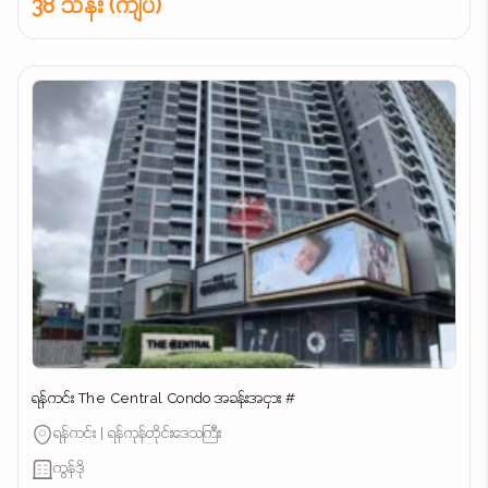
38 သိန်း (ကျပ်)
ရန်ကင်း The Central Condo အခန်းအငှား #
ရန်ကင်း | ရန်ကုန်တိုင်းဒေသကြီး
ကွန်ဒို