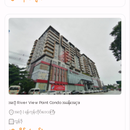
အလုံ River View Point Condo အခန်းအငှား
အလုံ | ရန်ကုန်တိုင်းဒေသကြီး
ကွန်ဒို