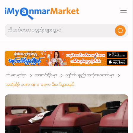
ပင်မစာမျက်နှာ
အရောင်းပို့စ်များ
လျှပ်စစ်ပစ္စည်း အသုံးအဆောင်များ
အသံညိမ် pure sine wave မီးစက်များရောင်မယ်။