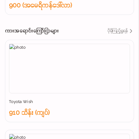
900 (အမေရိကန်ဒေါ်လာ)
ကားအရောင်းကြော်ငြာများ
ပိုမိုကြည့်ရှုရန်
Toyota Wish
910 သိန်း (ကျပ်)