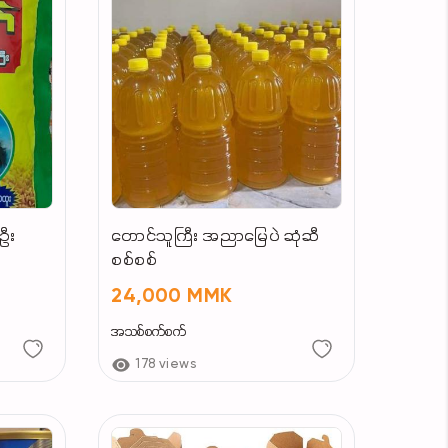
်ဦး
တောင်သူကြီး အညာမြေပဲ ဆုံဆီ
စစ်စစ်
24,000 MMK
အသစ်စက်စက်
178 views