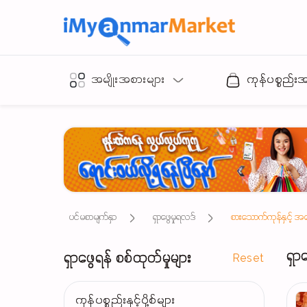
အမျိုးအစားများ
ကုန်ပစ္စည်း
ပင်မစာမျက်နှာ
ရှာဖွေမှုရလဒ်
စားသောက်ကုန်နှင့် အ
ရှာ
ရှာဖွေရန် စစ်ထုတ်မှုများ
Reset
ကုန်ပစ္စည်းနှင့်ပို့စ်များ