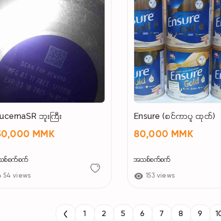
ucernaSR ဘူးကြီး
Ensure (စင်ကာပူ ထုတ်)
50,000 MMK
80,000 MMK
စ်စက်စက်
အသစ်စက်စက်
54 views
153 views
1
2
5
6
7
8
9
1