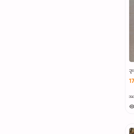
ဒူ
1
အသ