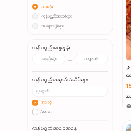
အားလုံး
ကုန်ပစ္စည်းအသစ်များ
အရောင်းပို့စ်များ
ကုန်ပစ္စည်းစျေးနှုန်း
🍤
ရေ
ကုန်ပစ္စည်းအမှတ်တံဆိပ်များ
1
အသ
အားလုံး
Aseel
ကုန်ပစ္စည်းအခြေအနေ