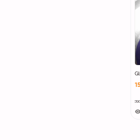
Gl
1
အသ