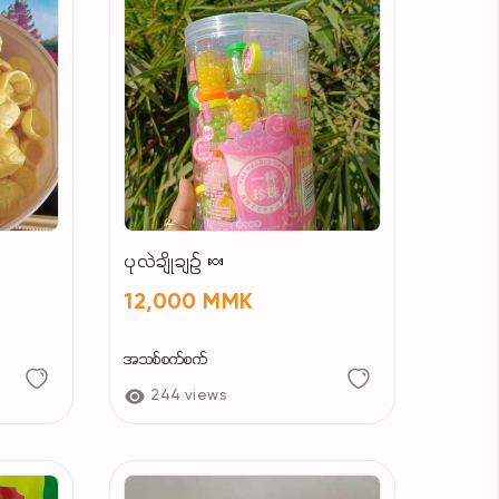
ပုလဲချိုချဉ် 🍬
12,000 MMK
အသစ်စက်စက်
244 views