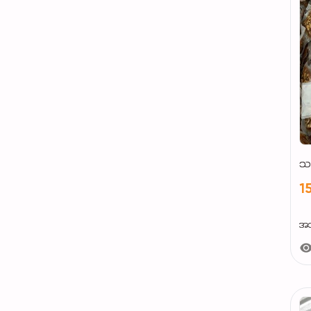
သစ
1
အသ