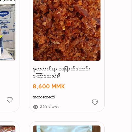
မူလလက်ရာ ငခြောက်ထောင်း
ကြော်လေးပဲ✌️
8,600 MMK
အသစ်စက်စက်
264 views