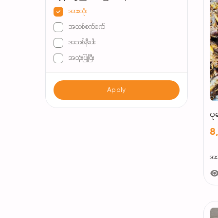
အားလုံး
အသစ်စက်စက်
အသစ်နီးပါး
အသုံးပြုပြီး
Apply
ပု
8
အသ