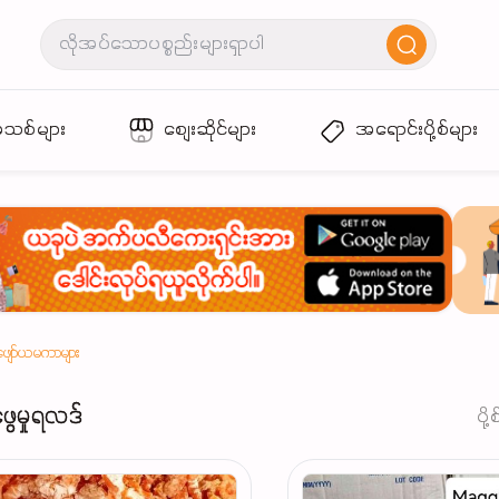
အသစ်များ
စျေးဆိုင်များ
အရောင်းပို့စ်များ
ဖျော်ယမကာများ
ဖွေမှုရလဒ်
ပို