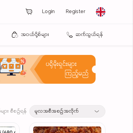
Login
Register
အဝယ်ပို့စ်များ
ဆက်သွယ်ရန်
ပရိုမိုးရှင်းများ
ကြည့်မည်
့စ်များ စီစဉ်ရန်
မူလအစီအစဉ်အလိုက်