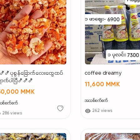
🍤🍤ပုစွန်​ခြောက်​လေး​တွေထပ်​
coffee dreamy
ာက်ပါပြီ🍤🍤🍤
11,600 MMK
50,000 MMK
အသစ်စက်စက်
စ်စက်စက်
262 views
286 views