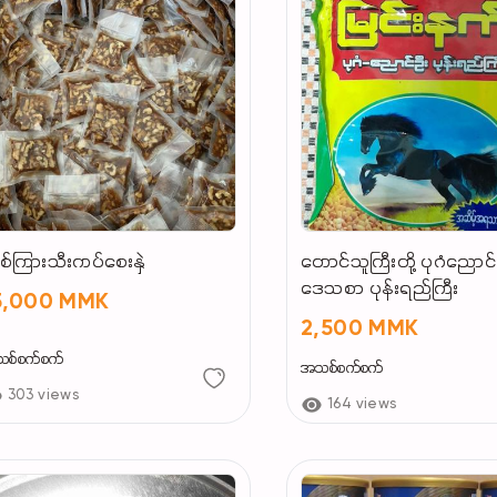
်ကြားသီးကပ်စေးနှဲ
တောင်သူကြီးတို့ ပုဂံညောင
ဒေသစာ ပုန်းရည်ကြီး
5,000 MMK
2,500 MMK
စ်စက်စက်
အသစ်စက်စက်
303 views
164 views